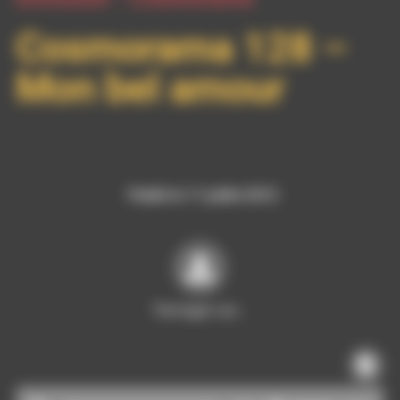
Cosmorama 128 –
Mon bel amour
Publié le 11 juillet 2012
Partager sur…
Lecteur