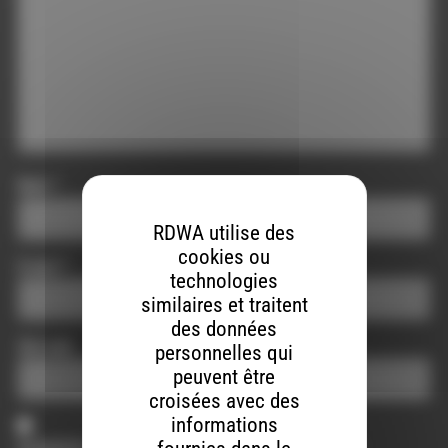
Nom
*
RDWA utilise des
cookies ou
E-mail
*
technologies
similaires et traitent
des données
Site web
personnelles qui
peuvent être
croisées avec des
informations
Enregistrer mon nom, mon e-mail et mon site dans le