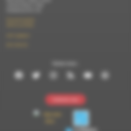
Jeudi de 9h30 à 17h30
Vendredi de 9h à 13h
50 rue de la piscine
26310 Luc-en-Diois
le101.7@rdwa.fr
09 61 44 63 52
Suivez-nous :
Contactez-nous