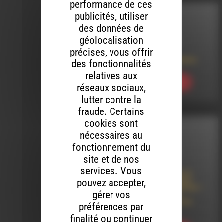
performance de ces
publicités, utiliser
INTERVIEW
des données de
géolocalisation
LE 8 AOÛT 2026
précises, vous offrir
Le Jardin imaginaire
des fonctionnalités
relatives aux
Ecouter
réseaux sociaux,
lutter contre la
fraude. Certains
cookies sont
INTERVIEW
nécessaires au
fonctionnement du
LE 8 AOÛT 2026
site et de nos
services. Vous
Lâcher-Prise par le
Théâtre-Cirqule en
pouvez accepter,
tournée dans le Diois –
gérer vos
Concert de Djeli
Moussa Diawara au
préférences par
Baraquilles
finalité ou continuer