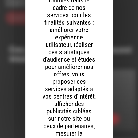
fournies dans le
navigateur pour mon prochain commentaire.
cadre de nos
services pour les
finalités suivantes :
améliorer votre
expérience
utilisateur, réaliser
Ces productions peuvent aussi
des statistiques
vous intéresser…
d’audience et études
pour améliorer nos
offres, vous
R U READY
proposer des
services adaptés à
LE 8 AOÛT 2026
vos centres d’intérêt,
afficher des
RUREADY#222
publicités ciblées
sur notre site ou
Ecouter
ceux de partenaires,
mesurer la