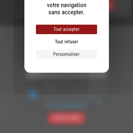
votre navigation
Ecouter
sans accepter.
Tout accepter
Tout refuser
Personnaliser
Newsletter :
Nous utilisons Brevo en tant que plateforme
marketing. En soumettant ce formulaire, vous
acceptez que les données personnelles que
vous avez fournies soient transférées à
Brevo pour être traitées conformément
à la
politique de confidentialité de Brevo.
S'INSCRIRE