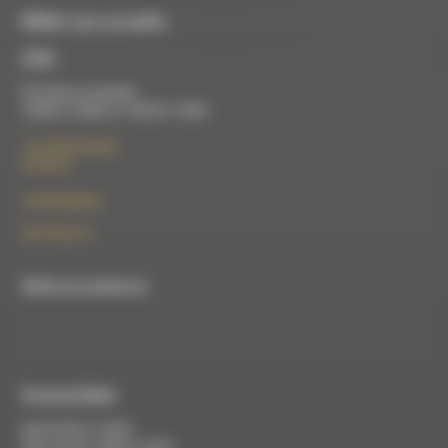
RDWA vous accueille :
À Die
Du lundi au vendredi :
10h00 à 12h00 et 13h30 à 17h00
7 rue Félix Germain
26150 Die
contact@rdwa.fr
09 52 36 85 31
RDWA est membre du
À Luc-en-Diois
Mardi 9h30 à 13h00
Mercredi de 14h00 à 18h30