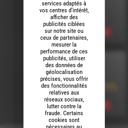
services adaptés à
LE 6 AOÛT 2026
vos centres d’intérêt,
afficher des
Meltin’ Dub (854)
publicités ciblées
sur notre site ou
Ecouter
ceux de partenaires,
mesurer la
performance de ces
publicités, utiliser
INTERVIEW
des données de
géolocalisation
LE 6 AOÛT 2026
précises, vous offrir
Le Théâtre à Grimone
des fonctionnalités
présente Le Revizor de
relatives aux
Nicolas Gogol
réseaux sociaux,
lutter contre la
Ecouter
fraude. Certains
cookies sont
nécessaires au