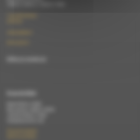
10h00 à 12h00 et 13h30 à 17h00
7 rue Félix Germain
26150 Die
contact@rdwa.fr
09 52 36 85 31
RDWA est membre du
À Luc-en-Diois
Mardi 9h30 à 13h00
Mercredi de 14h00 à 18h30
Jeudi de 9h30 à 17h30
Vendredi de 9h à 13h
50 rue de la piscine
26310 Luc-en-Diois