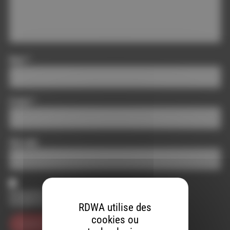
Nom
*
E-mail
*
Site web
Enregistrer mon nom, mon e-mail et mon site dans le
navigateur pour mon prochain commentaire.
RDWA utilise des
cookies ou