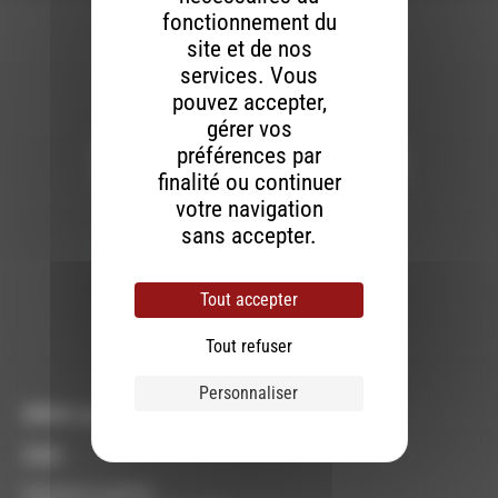
fonctionnement du
site et de nos
services. Vous
pouvez accepter,
Newsletter :
gérer vos
préférences par
finalité ou continuer
votre navigation
Nous utilisons Brevo en tant que plateforme
marketing. En soumettant ce formulaire, vous
sans accepter.
acceptez que les données personnelles que
vous avez fournies soient transférées à
Brevo pour être traitées conformément
à la
politique de confidentialité de Brevo.
Tout accepter
S'INSCRIRE
Tout refuser
Personnaliser
RDWA vous accueille :
À Die
Du lundi au vendredi :