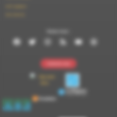
le101.7@rdwa.fr
09 61 44 63 52
Suivez-nous :
Contactez-nous