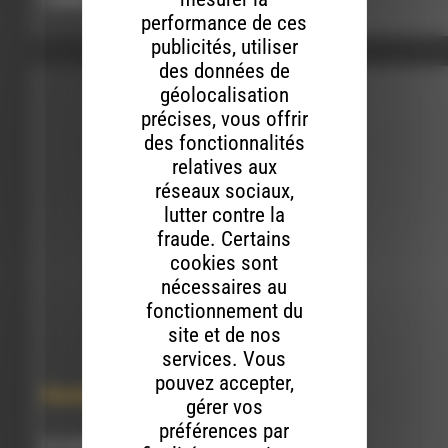
performance de ces
publicités, utiliser
des données de
géolocalisation
précises, vous offrir
des fonctionnalités
relatives aux
réseaux sociaux,
lutter contre la
fraude. Certains
cookies sont
nécessaires au
fonctionnement du
site et de nos
services. Vous
pouvez accepter,
Hacumbia Matata
gérer vos
préférences par
un samedi par mois, 14H00