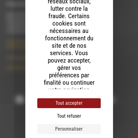
réseaux sociaux,
À Luc-en-Diois
lutter contre la
fraude. Certains
Mardi 9h30 à 13h00
Mercredi de 14h00 à 18h30
cookies sont
Jeudi de 9h30 à 17h30
nécessaires au
Vendredi de 9h à 13h
fonctionnement du
50 rue de la piscine
site et de nos
26310 Luc-en-Diois
services. Vous
le101.7@rdwa.fr
pouvez accepter,
gérer vos
09 61 44 63 52
préférences par
finalité ou continuer
Suivez-nous :
votre navigation
sans accepter.
Tout accepter
Tout refuser
Contactez-nous
Personnaliser