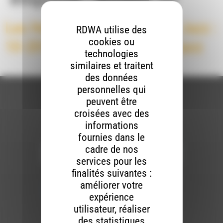
Les Heures Essentielles du Jazz :
RDWA utilise des
cookies ou
10-20’s – La préhistoire du jazz
technologies
similaires et traitent
des données
personnelles qui
peuvent être
croisées avec des
informations
Newsletter :
fournies dans le
cadre de nos
services pour les
finalités suivantes :
Nous utilisons Brevo en tant que plateforme
marketing. En soumettant ce formulaire, vous
améliorer votre
acceptez que les données personnelles que
expérience
vous avez fournies soient transférées à
Brevo pour être traitées conformément
à la
utilisateur, réaliser
politique de confidentialité de Brevo.
des statistiques