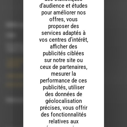
S'INSCRIRE
d’audience et études
pour améliorer nos
offres, vous
RDWA vous accueille :
proposer des
services adaptés à
À Die
vos centres d’intérêt,
afficher des
Du lundi au vendredi :
10h00 à 12h00 et 13h30 à 17h00
publicités ciblées
sur notre site ou
7 rue Félix Germain
ceux de partenaires,
26150 Die
mesurer la
contact@rdwa.fr
performance de ces
09 52 36 85 31
publicités, utiliser
des données de
géolocalisation
RDWA est membre du
précises, vous offrir
des fonctionnalités
relatives aux