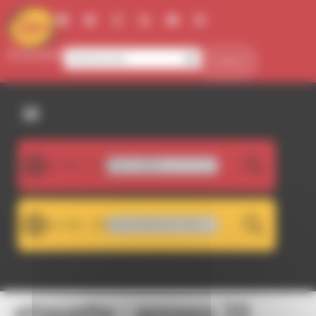
Panneau de gestion des cookies
Se connecter
Contact
107.5FM
Fethi Tabet - H'Bibti
LIVE
101.7FM
RDWA 101.7 - Décrochage RDWA 107.5 FM
LIVE
etiquette :
annees 20