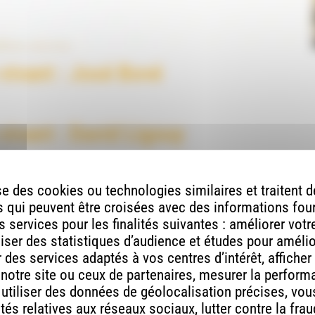
 vivant : José Bové
 vivant : David Ligouy
 vivant : Gaspard D’Allens & Thomas
e des cookies ou technologies similaires et traitent
 qui peuvent être croisées avec des informations fou
 services pour les finalités suivantes : améliorer vot
aliser des statistiques d’audience et études pour améli
teur
des services adaptés à vos centres d’intérêt, afficher
 notre site ou ceux de partenaires, mesurer la perfor
, utiliser des données de géolocalisation précises, vous
tés relatives aux réseaux sociaux, lutter contre la fra