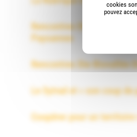
La Rubrique Infos #73
cookies son
pouvez accept
Rencontres Die-Biovallée-
Paysannes
Rencontres Die-Biovallée-D
Le Sytrad et « son coup de
Coopérer pour un territoir