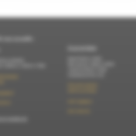
 vous accueille :
À Luc-en-Diois
Mardi 9h30 à 13h00
di au vendredi :
Mercredi de 14h00 à 18h30
 à 12h00 et 13h30 à 17h00
Jeudi de 9h30 à 17h30
Vendredi de 9h à 13h
élix Germain
Die
50 rue de la piscine
26310 Luc-en-Diois
t@rdwa.fr
le101.7@rdwa.fr
36 85 31
09 61 44 63 52
est membre du