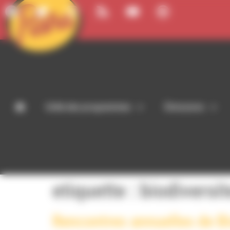
Panneau de gestion des cookies
Grille des programmes
Émissions
etiquette :
biodiversit
Rencontres annuelles de Bi