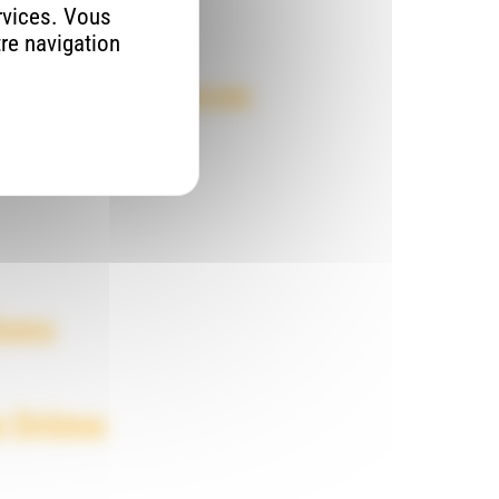
rvices. Vous
tre navigation
n et les Semences
ions
ée Drôme