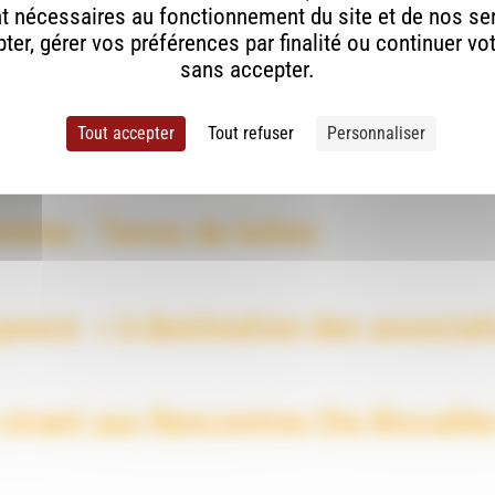
t nécessaires au fonctionnement du site et de nos se
er, gérer vos préférences par finalité ou continuer vo
sans accepter.
Drôme : Bourse aux Graines à Misco
Tout accepter
Tout refuser
Personnaliser
rôme : Terres de luttes
 pouce » à destination des associat
e vivant aux Rencontres Die Biovall