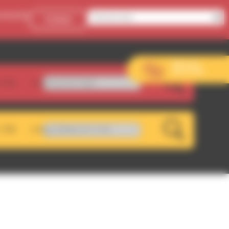
onnecter
Contact
Aller sur le
site de l’EVS
.5FM
mething Nuh Right
LIVE
.7FM
age RDWA 107.5 FM
LIVE