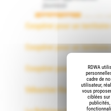
Coopérer pour un territoire
Coopérer pour un territoire
Coopérer pour un territoire
RDWA utilis
personnelles
cadre de nos
utilisateur, ré
Sébastien Roubinet, naviga
vous proposer 
ciblées sur
publicités
fonctionnali