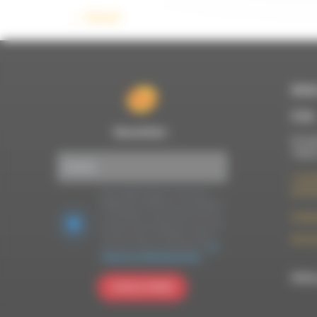
←
Suivant
RDWA
À Die
Newsletter :
Du lun
10h00
7 rue F
26150 
Nous utilisons Brevo en tant que
plateforme marketing. En soumettant
ce formulaire, vous acceptez que les
contac
données personnelles que vous avez
fournies soient transférées à Brevo
09 52 
pour être traitées conformément
à la
politique de confidentialité de Brevo.
RDWA 
S'INSCRIRE