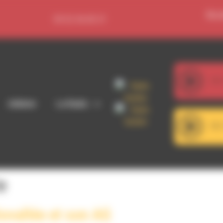
Se c
09 52 36 85 31
107
Macka B - So
Adhérer
La Radio
101
RDWA 101.7 - Décroch
e
ovallée et son AG