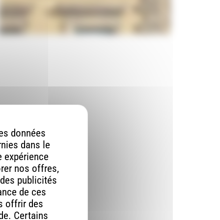
 Brail
 des données
rnies dans le
re expérience
orer nos offres,
 des publicités
mance de ces
 offrir des
ude. Certains