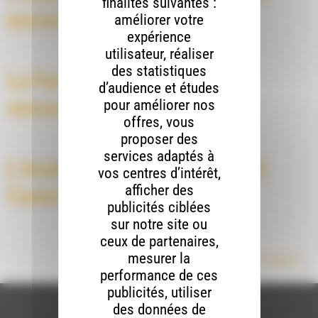
finalités suivantes :
encore
améliorer votre
expérience
utilisateur, réaliser
des statistiques
La Ferme des Amanins se
d’audience et études
renouvelle
pour améliorer nos
offres, vous
proposer des
services adaptés à
L’école buissonnière investit
vos centres d’intérêt,
afficher des
Caracole
publicités ciblées
sur notre site ou
ceux de partenaires,
mesurer la
Prochain
→
performance de ces
publicités, utiliser
des données de