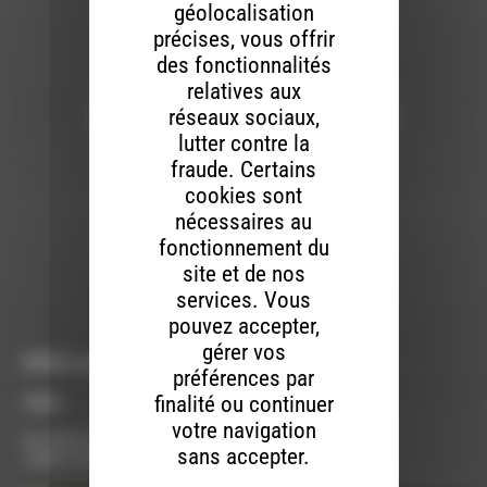
géolocalisation
précises, vous offrir
des fonctionnalités
Newsletter :
relatives aux
réseaux sociaux,
lutter contre la
Nous utilisons Brevo en tant que plateforme
fraude. Certains
marketing. En soumettant ce formulaire, vous
acceptez que les données personnelles que
cookies sont
vous avez fournies soient transférées à
nécessaires au
Brevo pour être traitées conformément
à la
politique de confidentialité de Brevo.
fonctionnement du
site et de nos
S'INSCRIRE
services. Vous
pouvez accepter,
gérer vos
RDWA vous accueille :
préférences par
finalité ou continuer
À Die
votre navigation
Du lundi au vendredi :
sans accepter.
10h00 à 12h00 et 13h30 à 17h00