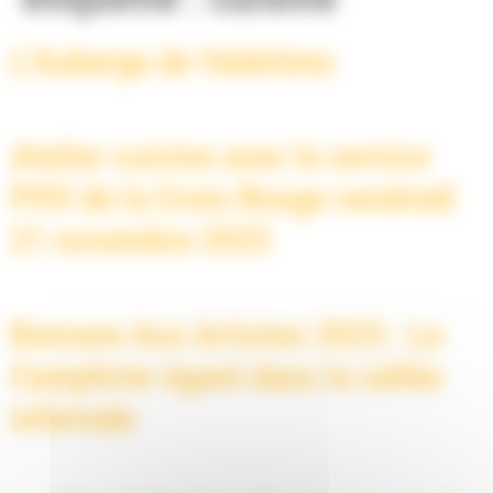
L’Auberge de Valdrôme
Atelier cuisine avec le service
PHV de la Croix-Rouge vendredi
21 novembre 2025
Barnave Aux Artistes 2025 : Le
Camphrier égaré dans la vallée
infernale