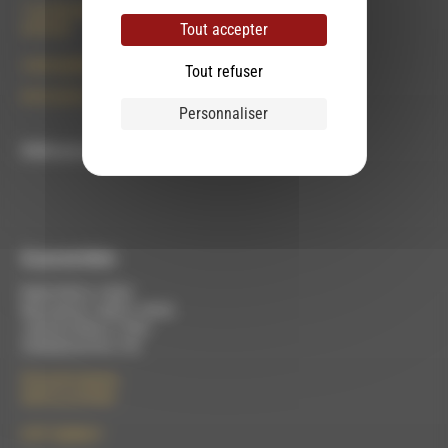
7 rue Félix Germain
Tout accepter
26150 Die
contact@rdwa.fr
Tout refuser
09 52 36 85 31
Personnaliser
RDWA est membre du
À Luc-en-Diois
Mardi 9h30 à 13h00
Mercredi de 14h00 à 18h30
Jeudi de 9h30 à 17h30
Vendredi de 9h à 13h
50 rue de la piscine
26310 Luc-en-Diois
le101.7@rdwa.fr