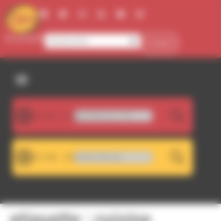
Panneau de gestion des cookies
Se connecter
Contact
107.5FM
DWA 107.5 - Décrochage RDWA 101.7 FM
LIVE
101.7FM
Sophie - Global Metal Warming
LIVE
etiquette :
cuisine