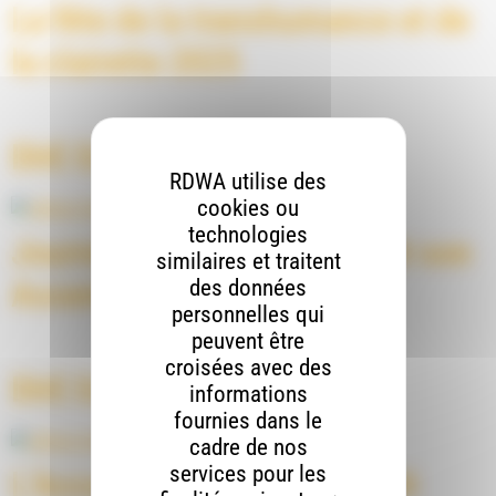
La fête de la transhumance et de
la clairette 2025
DIrE En DIrEct 148
RDWA utilise des
cookies ou
technologies
Journée festive du RéDAR et son
similaires et traitent
Assemblée Générale
des données
personnelles qui
peuvent être
croisées avec des
DIrE En Direct 128
informations
fournies dans le
cadre de nos
services pour les
L’Accorderie du Diois grandit