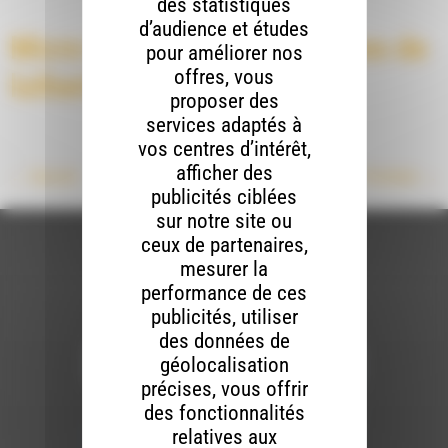
des statistiques
d’audience et études
Micro Contact #3, Rencontres de
pour améliorer nos
offres, vous
lutherie sauvage
proposer des
services adaptés à
vos centres d’intérêt,
afficher des
←
Suivant
Prochain
→
publicités ciblées
sur notre site ou
ceux de partenaires,
mesurer la
performance de ces
publicités, utiliser
Newsletter :
des données de
géolocalisation
précises, vous offrir
Nous utilisons Brevo en tant que plateforme
des fonctionnalités
marketing. En soumettant ce formulaire, vous
relatives aux
acceptez que les données personnelles que
vous avez fournies soient transférées à