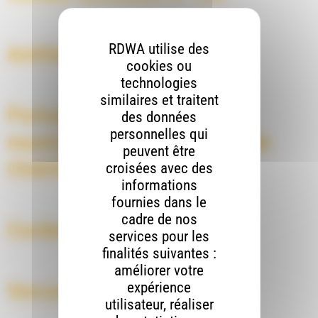
RDWA utilise des
Antifada épisode 7
cookies ou
technologies
similaires et traitent
Portrait de la bibliothèque
des données
personnelles qui
municipale Yvonne Oddon de
peuvent être
Châtillon-en-Diois
croisées avec des
informations
fournies dans le
cadre de nos
Cordes sensibles N°99
services pour les
finalités suivantes :
améliorer votre
Vercors Z’Emerveilles
expérience
utilisateur, réaliser