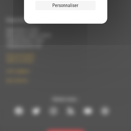
Personnaliser
À Luc-en-Diois
Mardi 9h30 à 13h00
Mercredi de 14h00 à 18h30
Jeudi de 9h30 à 17h30
Vendredi de 9h à 13h
50 rue de la piscine
26310 Luc-en-Diois
le101.7@rdwa.fr
09 61 44 63 52
Suivez-nous :