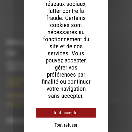
réseaux sociaux,
Brevo pour être traitées conformément
à la
politique de confidentialité de Brevo.
lutter contre la
fraude. Certains
S'INSCRIRE
cookies sont
nécessaires au
fonctionnement du
RDWA vous accueille :
site et de nos
services. Vous
À Die
pouvez accepter,
Du lundi au vendredi :
gérer vos
10h00 à 12h00 et 13h30 à 17h00
préférences par
7 rue Félix Germain
finalité ou continuer
26150 Die
votre navigation
sans accepter.
contact@rdwa.fr
09 52 36 85 31
Tout accepter
RDWA est membre du
Tout refuser