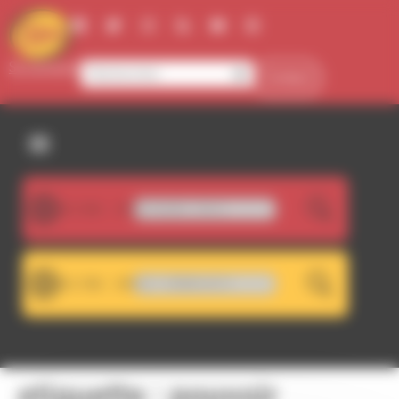
Panneau de gestion des cookies
Se connecter
Contact
107.5FM
Aretha Franklin - this is
LIVE
101.7FM
RDWA 101.7 - RDWA 107.5
LIVE
etiquette :
pouvoir