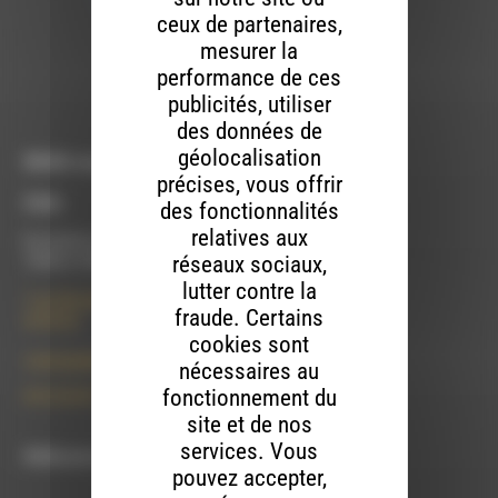
Brevo pour être traitées conformément
à la
ceux de partenaires,
politique de confidentialité de Brevo.
mesurer la
performance de ces
S'INSCRIRE
publicités, utiliser
des données de
géolocalisation
RDWA vous accueille :
précises, vous offrir
À Die
des fonctionnalités
relatives aux
Du lundi au vendredi :
réseaux sociaux,
10h00 à 12h00 et 13h30 à 17h00
lutter contre la
7 rue Félix Germain
fraude. Certains
26150 Die
cookies sont
contact@rdwa.fr
nécessaires au
fonctionnement du
09 52 36 85 31
site et de nos
services. Vous
RDWA est membre du
pouvez accepter,