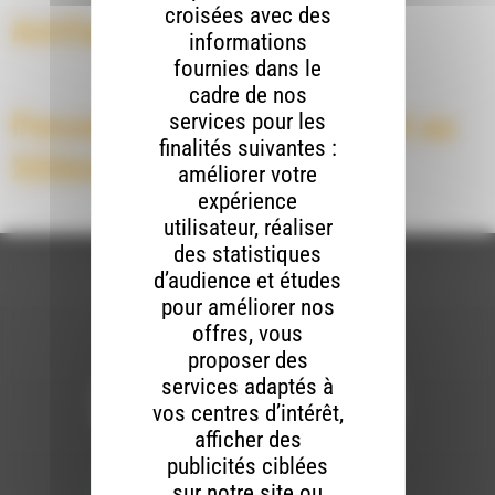
croisées avec des
Antifada épisode 2
informations
fournies dans le
cadre de nos
Penser le bon gouvernement au
services pour les
finalités suivantes :
XXIème siècle
améliorer votre
expérience
utilisateur, réaliser
des statistiques
d’audience et études
pour améliorer nos
offres, vous
Newsletter :
proposer des
services adaptés à
vos centres d’intérêt,
afficher des
Nous utilisons Brevo en tant que plateforme
publicités ciblées
marketing. En soumettant ce formulaire, vous
acceptez que les données personnelles que
sur notre site ou
vous avez fournies soient transférées à