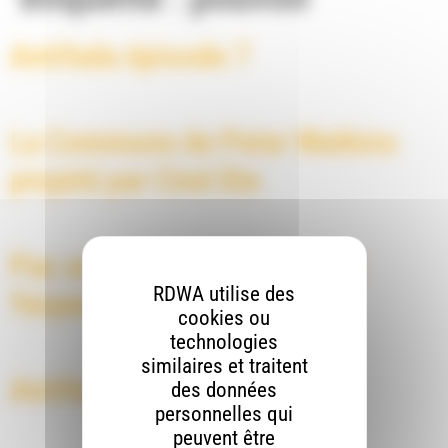
Antifada épisode 7
La Commune de Peter Watkins
projeté par Ciné Die
Pas avant 2043 par Melaine
RDWA utilise des
Yerpenn
cookies ou
technologies
similaires et traitent
Antifada épisode 3
des données
personnelles qui
peuvent être