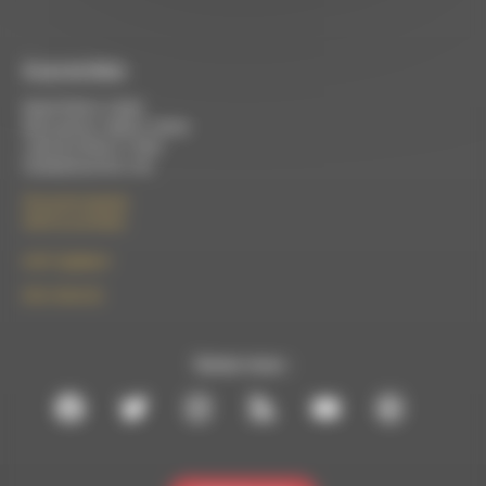
À Luc-en-Diois
Mardi 9h30 à 13h00
Mercredi de 14h00 à 18h30
Jeudi de 9h30 à 17h30
Vendredi de 9h à 13h
50 rue de la piscine
26310 Luc-en-Diois
le101.7@rdwa.fr
09 61 44 63 52
Suivez-nous :