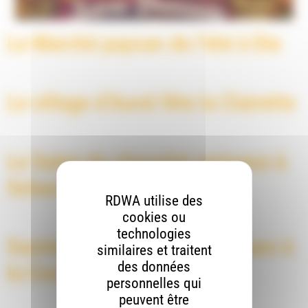
Le Marché paysan de l’été à Die
Le village d’Aurel fête la Clairette
Le Salon du chocolat vertueux à
Solaure-en-Diois
RDWA utilise des
cookies ou
technologies
Soutien à l’Anthyllis le 14 mars à
similaires et traitent
des données
la Coconnerie
personnelles qui
peuvent être