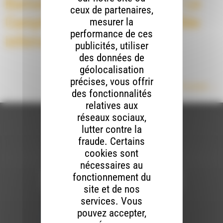
Barnave Aux Artistes 2025 : Le
ceux de partenaires,
Camphrier égaré dans la vallée
mesurer la
performance de ces
infernale
publicités, utiliser
des données de
géolocalisation
précises, vous offrir
Prochain
→
des fonctionnalités
relatives aux
réseaux sociaux,
lutter contre la
fraude. Certains
cookies sont
Newsletter :
nécessaires au
fonctionnement du
site et de nos
services. Vous
Nous utilisons Brevo en tant que plateforme
marketing. En soumettant ce formulaire, vous
pouvez accepter,
acceptez que les données personnelles que
vous avez fournies soient transférées à