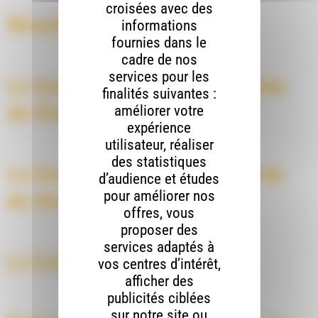
croisées avec des
Réveillons la solidarité
informations
fournies dans le
cadre de nos
services pour les
Le Grand Banquet de la rentrée
finalités suivantes :
de Die
améliorer votre
expérience
utilisateur, réaliser
des statistiques
Le Grand Banquet de la rentrée
d’audience et études
pour améliorer nos
de Die
offres, vous
proposer des
services adaptés à
Le Col de Rousset en Fête
vos centres d’intérêt,
afficher des
publicités ciblées
sur notre site ou