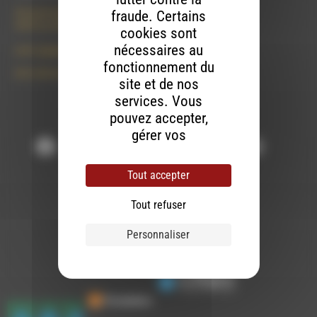
50 rue de la piscine
fraude. Certains
26310 Luc-en-Diois
cookies sont
nécessaires au
le101.7@rdwa.fr
fonctionnement du
09 61 44 63 52
site et de nos
services. Vous
pouvez accepter,
Suivez-nous :
gérer vos
préférences par
finalité ou continuer
Tout accepter
votre navigation
sans accepter.
Tout refuser
Contactez-nous
Personnaliser