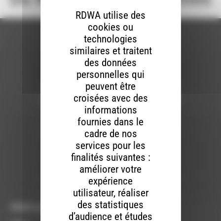
RDWA utilise des
cookies ou
technologies
similaires et traitent
des données
Newsletter :
personnelles qui
peuvent être
croisées avec des
informations
Nous utilisons Brevo en tant que plateforme
fournies dans le
marketing. En soumettant ce formulaire, vous
acceptez que les données personnelles que
cadre de nos
vous avez fournies soient transférées à
services pour les
Brevo pour être traitées conformément
à la
politique de confidentialité de Brevo.
finalités suivantes :
améliorer votre
S'INSCRIRE
expérience
utilisateur, réaliser
des statistiques
RDWA vous accueille :
d’audience et études