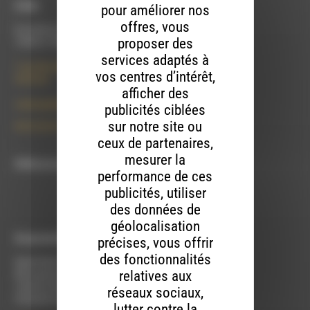
À Die
pour améliorer nos
offres, vous
Du lundi au vendredi :
proposer des
10h00 à 12h00 et 13h30 à 17h00
services adaptés à
7 rue Félix Germain
vos centres d’intérêt,
26150 Die
afficher des
contact@rdwa.fr
publicités ciblées
sur notre site ou
09 52 36 85 31
ceux de partenaires,
mesurer la
RDWA est membre du
performance de ces
publicités, utiliser
des données de
géolocalisation
À Luc-en-Diois
précises, vous offrir
des fonctionnalités
Mardi 9h30 à 13h00
relatives aux
Mercredi de 14h00 à 18h30
Jeudi de 9h30 à 17h30
réseaux sociaux,
Vendredi de 9h à 13h
lutter contre la