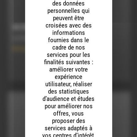
des données
personnelles qui
peuvent être
croisées avec des
EN CORPS – EPISODE 6 LAURENT
informations
Le 15 décembre 2024
fournies dans le
cadre de nos
En Corps
services pour les
finalités suivantes :
Ecouter
améliorer votre
expérience
utilisateur, réaliser
des statistiques
d’audience et études
pour améliorer nos
offres, vous
proposer des
services adaptés à
vos centres d’intérêt,