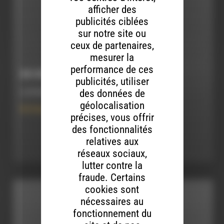
afficher des
publicités ciblées
sur notre site ou
ceux de partenaires,
mesurer la
performance de ces
EN CORPS – EPISODE 5 ISA DEVI
publicités, utiliser
des données de
Le 8 décembre 2024
géolocalisation
En Corps
précises, vous offrir
des fonctionnalités
Ecouter
relatives aux
réseaux sociaux,
lutter contre la
fraude. Certains
cookies sont
nécessaires au
fonctionnement du