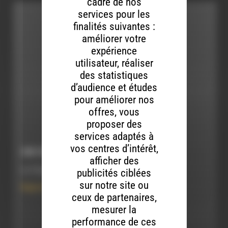
cadre de nos
services pour les
finalités suivantes :
améliorer votre
expérience
utilisateur, réaliser
des statistiques
d’audience et études
pour améliorer nos
offres, vous
proposer des
services adaptés à
vos centres d’intérêt,
UNE SECONDE CLASSE POUR BOULC !
afficher des
Le 15 juin 2026
publicités ciblées
sur notre site ou
Reportages
ceux de partenaires,
mesurer la
Ecouter
performance de ces