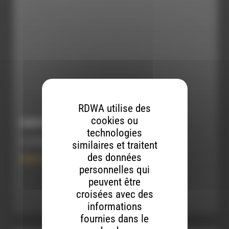
RDWA utilise des
cookies ou
MARCHE POUR LE LIBAN
technologies
Le 23 juin 2026
similaires et traitent
des données
Reportages
personnelles qui
peuvent être
Ecouter
croisées avec des
informations
fournies dans le