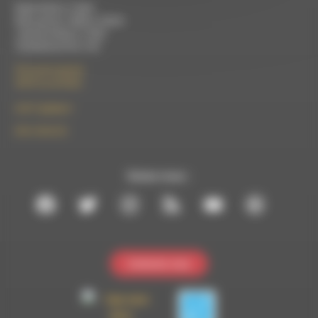
Mardi 9h30 à 13h00
Mercredi de 14h00 à 18h30
Jeudi de 9h30 à 17h30
Vendredi de 9h à 13h
50 rue de la piscine
26310 Luc-en-Diois
le101.7@rdwa.fr
09 61 44 63 52
Suivez-nous :
Contactez-nous