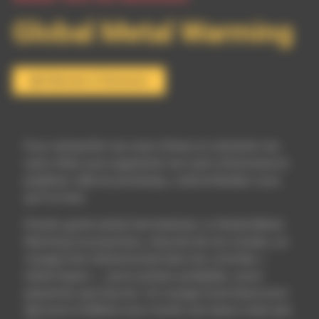
Global Metal Warming
S'abonner à l'émission
Pour réchauffer tes nuits d’hiver et rafraîchir tes
nuits d’été, pour pigmenter tes nuits d’Automne et
pixelliser celle du printemps, voilà le Rendez-vous
qu’il te faut.
Prends garde ami(e) hertzien(ne), Le Global Metal
Warming te proposera, chacune de ces soirées, un
voyage inter dimensionnel dans les contrées «
métal-liques » , aussi poilues qu’épilées, aussi
piquantes que douces. Un voyage d’une heure pour
découvrir le Métal sous toutes ses lueurs mais pas