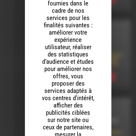
fournies dans le
cadre de nos
services pour les
finalités suivantes :
INTERVIEW
améliorer votre
expérience
LE 24 JUIN 2022
utilisateur, réaliser
des statistiques
Soutenir Ysadora pour
l’édition de son livre
d’audience et études
sur le cancer du sein
pour améliorer nos
offres, vous
Ecouter
proposer des
services adaptés à
vos centres d’intérêt,
afficher des
L'AIR DU TEMPS
publicités ciblées
sur notre site ou
LE 16 OCTOBRE 2022
ceux de partenaires,
L’air du temps : 33ème,
mesurer la