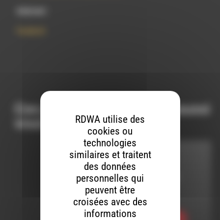
Internet :
Facebook
Ces productions peuvent aussi
RDWA utilise des
vous intéresser…
cookies ou
technologies
similaires et traitent
HHPQ
des données
personnelles qui
LE 31 MARS 2023
peuvent être
HHPQ S09 E21
croisées avec des
informations
Ecouter