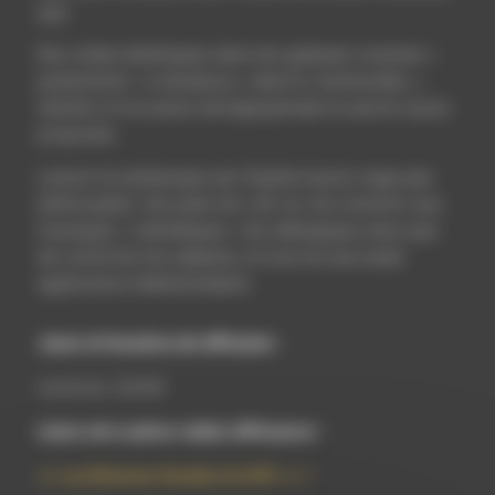
que.
Des virées hérétiques dans les galaxies voisines «
punkoGoth » à tendance « electro-technoides »,
teintés à l’occasion de hippopitude te seront aussi
proposés.
Laisse toi embarquer par Sophie (aussi sage que
philosophe). Son plan est, dit-on, de convertir aux
musiques « métalliques » les allergiques ainsi que
de conforter les adeptes, le tout en une seule
application hebdomadaire.
Jours et horaires de diffusion :
vendredi, 22H00
Liens vers autres radios diffuseurs :
/
>>> Les Émissions Stockées Sur RSF <<<