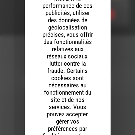
Diois Piétons
performance de ces
publicités, utiliser
Ecouter
des données de
géolocalisation
précises, vous offrir
des fonctionnalités
relatives aux
réseaux sociaux,
lutter contre la
Newsletter :
fraude. Certains
cookies sont
nécessaires au
fonctionnement du
Nous utilisons Brevo en tant que plateforme
site et de nos
marketing. En soumettant ce formulaire, vous
acceptez que les données personnelles que
services. Vous
vous avez fournies soient transférées à
Brevo pour être traitées conformément
à la
pouvez accepter,
politique de confidentialité de Brevo.
gérer vos
préférences par
S'INSCRIRE