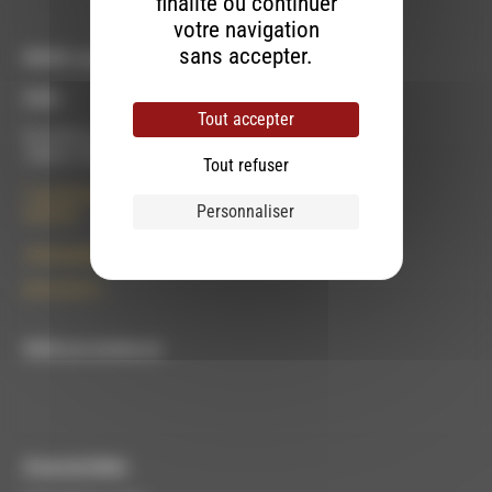
finalité ou continuer
votre navigation
sans accepter.
RDWA vous accueille :
À Die
Tout accepter
Du lundi au vendredi :
10h00 à 12h00 et 13h30 à 17h00
Tout refuser
7 rue Félix Germain
Personnaliser
26150 Die
contact@rdwa.fr
09 52 36 85 31
RDWA est membre du
À Luc-en-Diois