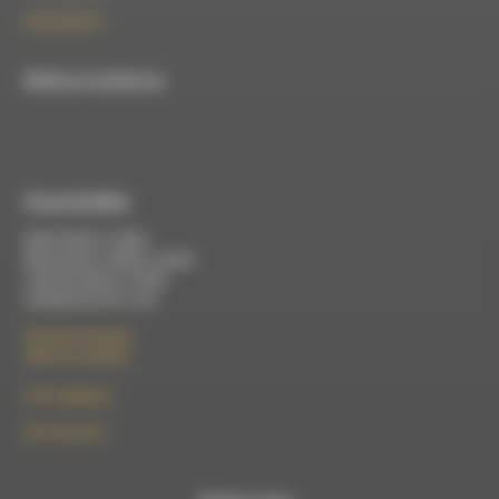
09 52 36 85 31
RDWA est membre du
À Luc-en-Diois
Mardi 9h30 à 13h00
Mercredi de 14h00 à 18h30
Jeudi de 9h30 à 17h30
Vendredi de 9h à 13h
50 rue de la piscine
26310 Luc-en-Diois
le101.7@rdwa.fr
09 61 44 63 52