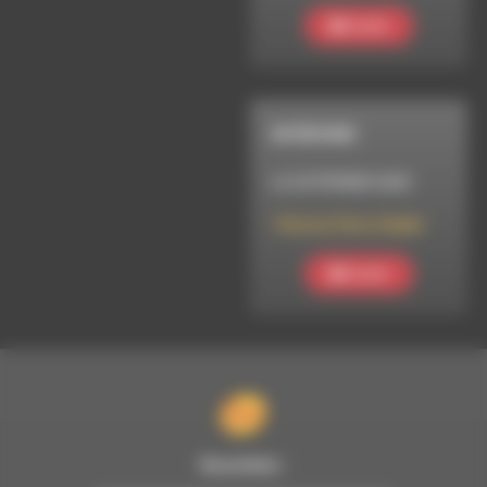
Ecouter
INTERVIEW
LE 25 FÉVRIER 2025
Parlons Pierre Rabhi
Ecouter
Newsletter :