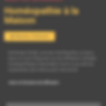
Homéopathie à la
Maison
S'abonner à l'émission
Dominique Verdet, docteur Homéopathe, se lance
dans un cycle d’exposés sur les différents remèdes
homéopathiques disponibles faces à une série de
symptômes que chacun peut rencontrer.
Jours et horaires de diffusion :