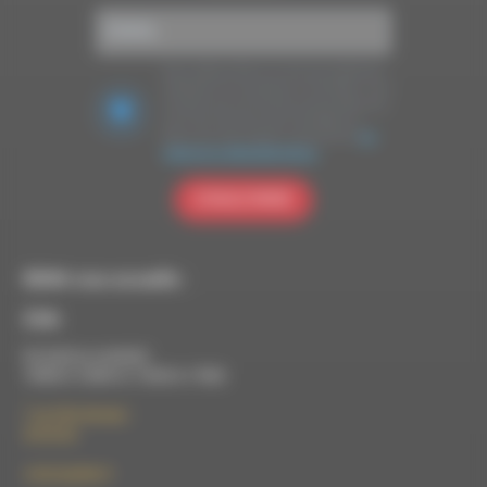
Nous utilisons Brevo en tant que plateforme
marketing. En soumettant ce formulaire, vous
acceptez que les données personnelles que
vous avez fournies soient transférées à
Brevo pour être traitées conformément
à la
politique de confidentialité de Brevo.
S'INSCRIRE
RDWA vous accueille :
À Die
Du lundi au vendredi :
10h00 à 12h00 et 13h30 à 17h00
7 rue Félix Germain
26150 Die
contact@rdwa.fr