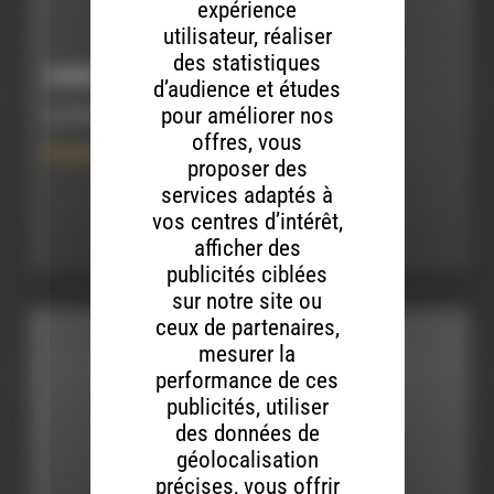
expérience
utilisateur, réaliser
des statistiques
HOMÉOPATHIE À LA MAISON #2
d’audience et études
pour améliorer nos
Le 10 mars 2020
offres, vous
Homéopathie à la Maison
proposer des
services adaptés à
Ecouter
vos centres d’intérêt,
afficher des
publicités ciblées
sur notre site ou
ceux de partenaires,
mesurer la
performance de ces
publicités, utiliser
des données de
géolocalisation
précises, vous offrir