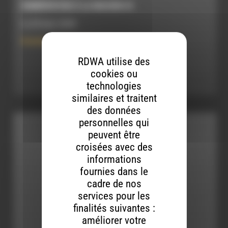
HOMÉOPATHIE À LA MAISON #3
Le 24 mars 2020
Homéopathie à la Maison
RDWA utilise des
Ecouter
cookies ou
technologies
similaires et traitent
des données
personnelles qui
peuvent être
croisées avec des
informations
fournies dans le
cadre de nos
services pour les
finalités suivantes :
améliorer votre