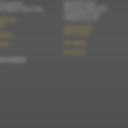
Mardi 9h30 à 13h00
di au vendredi :
Mercredi de 14h00 à 18h30
 à 12h00 et 13h30 à 17h00
Jeudi de 9h30 à 17h30
Vendredi de 9h à 13h
élix Germain
Die
50 rue de la piscine
26310 Luc-en-Diois
t@rdwa.fr
le101.7@rdwa.fr
36 85 31
09 61 44 63 52
est membre du