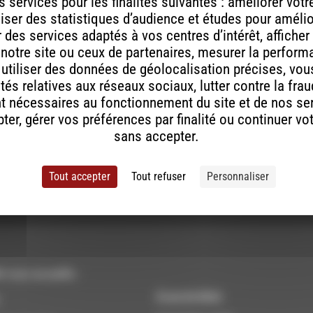
 services pour les finalités suivantes : améliorer vot
ou
aliser des statistiques d’audience et études pour améli
diminuer
des services adaptés à vos centres d’intérêt, afficher
le
 notre site ou ceux de partenaires, mesurer la perfor
volume.
, utiliser des données de géolocalisation précises, vous
tés relatives aux réseaux sociaux, lutter contre la fra
t nécessaires au fonctionnement du site et de nos se
er, gérer vos préférences par finalité ou continuer vo
sans accepter.
Tout accepter
Tout refuser
Personnaliser
 vous accueille :
À Luc-en-Diois