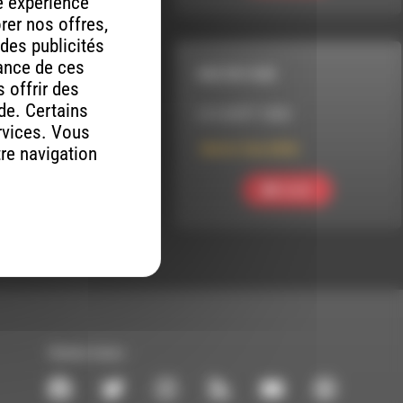
re expérience
orer nos offres,
 des publicités
mance de ces
MELTIN' DUB
 offrir des
ude. Certains
LE 6 AOÛT 2026
rvices. Vous
Meltin’ Dub (854)
tre navigation
Ecouter
Suivez-nous :