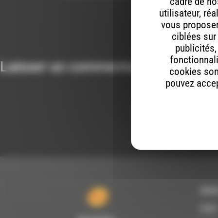
cadre de nos
utilisateur, ré
vous proposer 
ciblées sur
publicités
fonctionnali
Laisser un commentaire
cookies son
pouvez accept
RDWA
À Die