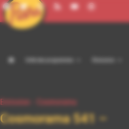
Panneau de gestion des cookies
Grille des programmes
Émissions
Emission -
Cosmorama
Cosmorama 541 –