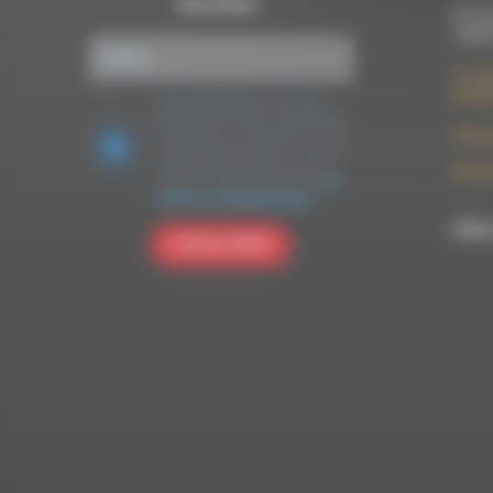
Newsletter :
Du lun
10h00
7 rue F
26150 
Nous utilisons Brevo en tant que
plateforme marketing. En soumettant
ce formulaire, vous acceptez que les
contac
données personnelles que vous avez
fournies soient transférées à Brevo
09 52 
pour être traitées conformément
à la
politique de confidentialité de Brevo.
RDWA 
S'INSCRIRE