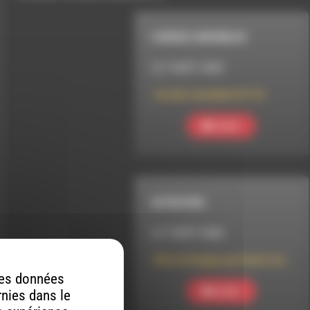
CORDES SENSIBLES
LE 7 AOÛT 2026
Cordes sensibles N°113
Ecouter
INTERVIEW
LE 7 AOÛT 2026
Mots & Images par Boulc etc
 des données
Ecouter
rnies dans le