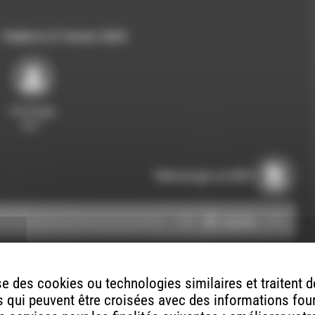
Publié le 21 février 2024
Partager
sur…
Télécharger en MP3
Utilisez
00:00
00:00
les
flèches
haut/bas
e des cookies ou technologies similaires et traitent
pour
 Etienne rec / radio aporee x 3 mus / Lately –
 qui peuvent être croisées avec des informations fou
augmenter
ébastien Roux ; Annual moon words – Liars