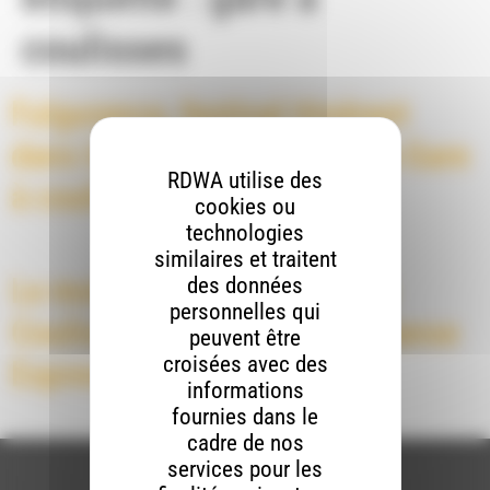
coulisses
Fulgurance, festival itinérant
dans le Haut-Roubion par la Gare
RDWA utilise des
à coulisses
cookies ou
technologies
similaires et traitent
Le mois de mars à la Gare à
des données
personnelles qui
Coulisses : place à la Cie Transe
peuvent être
croisées avec des
Express !
informations
fournies dans le
cadre de nos
services pour les