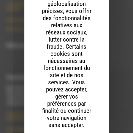
géolocalisation
7 rue Félix Germain
26150 Die
précises, vous offrir
des fonctionnalités
contact@rdwa.fr
relatives aux
09 52 36 85 31
réseaux sociaux,
lutter contre la
fraude. Certains
RDWA est membre du
cookies sont
nécessaires au
fonctionnement du
site et de nos
À Luc-en-Diois
services. Vous
Mardi 9h30 à 13h00
pouvez accepter,
Mercredi de 14h00 à 18h30
gérer vos
Jeudi de 9h30 à 17h30
préférences par
Vendredi de 9h à 13h
finalité ou continuer
50 rue de la piscine
votre navigation
26310 Luc-en-Diois
sans accepter.
le101.7@rdwa.fr