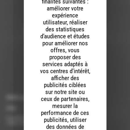
finalités suivantes :
améliorer votre
expérience
Newsletter :
utilisateur, réaliser
des statistiques
d’audience et études
pour améliorer nos
Nous utilisons Brevo en tant que plateforme
marketing. En soumettant ce formulaire, vous
offres, vous
acceptez que les données personnelles que
vous avez fournies soient transférées à
proposer des
Brevo pour être traitées conformément
à la
services adaptés à
politique de confidentialité de Brevo.
vos centres d’intérêt,
S'INSCRIRE
afficher des
publicités ciblées
sur notre site ou
RDWA vous accueille :
ceux de partenaires,
mesurer la
À Die
performance de ces
Du lundi au vendredi :
publicités, utiliser
10h00 à 12h00 et 13h30 à 17h00
des données de