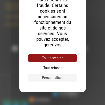
50 rue de la piscine
fraude. Certains
26310 Luc-en-Diois
cookies sont
nécessaires au
le101.7@rdwa.fr
fonctionnement du
09 61 44 63 52
site et de nos
services. Vous
pouvez accepter,
Suivez-nous :
gérer vos
préférences par
finalité ou continuer
Tout accepter
votre navigation
sans accepter.
Tout refuser
Contactez-nous
Personnaliser