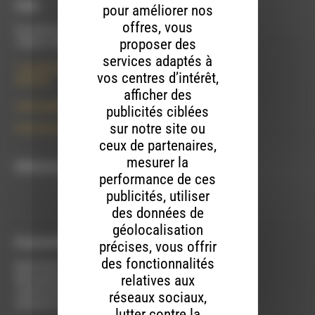
À Die
pour améliorer nos
offres, vous
Du lundi au vendredi :
proposer des
10h00 à 12h00 et 13h30 à 17h00
services adaptés à
7 rue Félix Germain
vos centres d’intérêt,
26150 Die
afficher des
contact@rdwa.fr
publicités ciblées
sur notre site ou
09 52 36 85 31
ceux de partenaires,
mesurer la
RDWA est membre du
performance de ces
publicités, utiliser
des données de
géolocalisation
À Luc-en-Diois
précises, vous offrir
des fonctionnalités
Mardi 9h30 à 13h00
relatives aux
Mercredi de 14h00 à 18h30
Jeudi de 9h30 à 17h30
réseaux sociaux,
Vendredi de 9h à 13h
lutter contre la