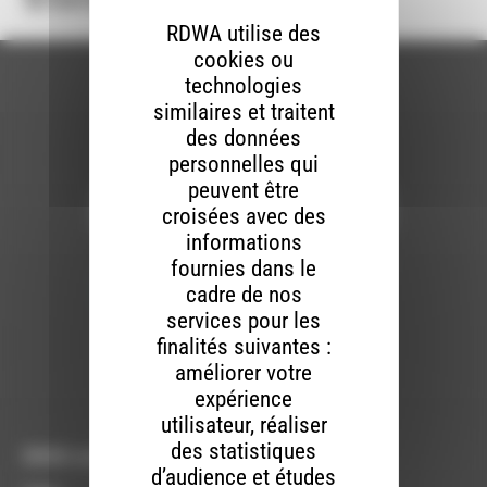
RDWA utilise des
cookies ou
technologies
similaires et traitent
des données
Newsletter :
personnelles qui
peuvent être
croisées avec des
informations
Nous utilisons Brevo en tant que plateforme
fournies dans le
marketing. En soumettant ce formulaire, vous
acceptez que les données personnelles que
cadre de nos
vous avez fournies soient transférées à
services pour les
Brevo pour être traitées conformément
à la
politique de confidentialité de Brevo.
finalités suivantes :
améliorer votre
S'INSCRIRE
expérience
utilisateur, réaliser
des statistiques
RDWA vous accueille :
d’audience et études