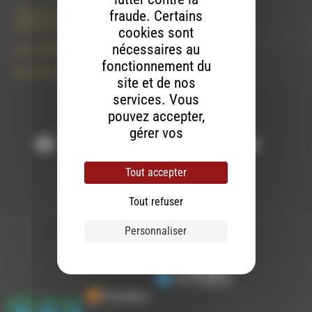
50 rue de la piscine
fraude. Certains
26310 Luc-en-Diois
cookies sont
nécessaires au
le101.7@rdwa.fr
fonctionnement du
09 61 44 63 52
site et de nos
services. Vous
pouvez accepter,
Suivez-nous :
gérer vos
préférences par
finalité ou continuer
Tout accepter
votre navigation
sans accepter.
Tout refuser
Contactez-nous
Personnaliser