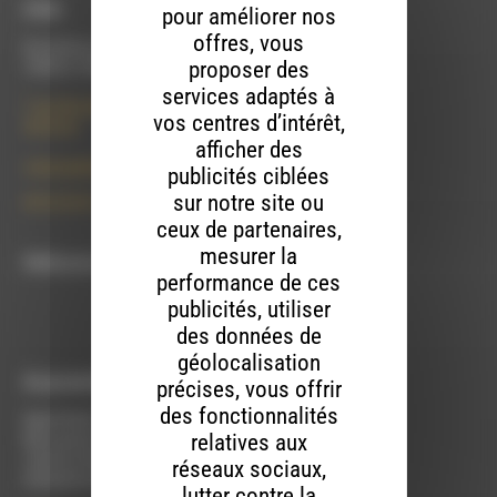
À Die
pour améliorer nos
offres, vous
Du lundi au vendredi :
proposer des
10h00 à 12h00 et 13h30 à 17h00
services adaptés à
7 rue Félix Germain
vos centres d’intérêt,
26150 Die
afficher des
contact@rdwa.fr
publicités ciblées
sur notre site ou
09 52 36 85 31
ceux de partenaires,
mesurer la
RDWA est membre du
performance de ces
publicités, utiliser
des données de
géolocalisation
À Luc-en-Diois
précises, vous offrir
des fonctionnalités
Mardi 9h30 à 13h00
relatives aux
Mercredi de 14h00 à 18h30
Jeudi de 9h30 à 17h30
réseaux sociaux,
Vendredi de 9h à 13h
lutter contre la