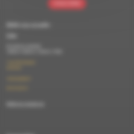
S'INSCRIRE
RDWA vous accueille :
À Die
Du lundi au vendredi :
10h00 à 12h00 et 13h30 à 17h00
7 rue Félix Germain
26150 Die
contact@rdwa.fr
09 52 36 85 31
RDWA est membre du