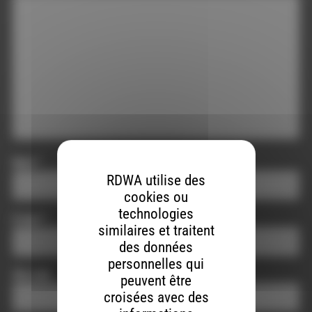
Nom
*
RDWA utilise des
cookies ou
technologies
E-mail
*
similaires et traitent
des données
personnelles qui
Site web
peuvent être
croisées avec des