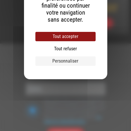
finalité ou continuer
Rap SansC en concert
au café La Trobairitz
votre navigation
sans accepter.
Ecouter
Tout accepter
Tout refuser
Personnaliser
Newsletter :
Nous utilisons Brevo en tant que plateforme
marketing. En soumettant ce formulaire, vous
acceptez que les données personnelles que
vous avez fournies soient transférées à
Brevo pour être traitées conformément
à la
politique de confidentialité de Brevo.