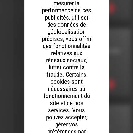
mesurer la
Ecouter
performance de ces
publicités, utiliser
des données de
géolocalisation
précises, vous offrir
INTERVIEW
des fonctionnalités
LE 22 NOVEMBRE 2022
relatives aux
réseaux sociaux,
Financement
lutter contre la
participatif pour
Polskar
fraude. Certains
cookies sont
Ecouter
nécessaires au
fonctionnement du
site et de nos
services. Vous
RADIO ÉCOLES
pouvez accepter,
gérer vos
LE 12 MARS 2025
préférences par