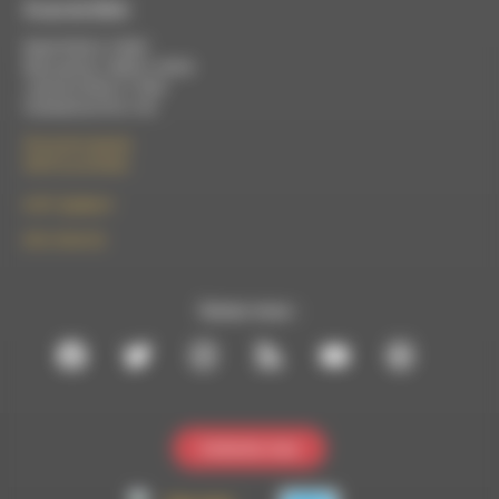
À Luc-en-Diois
Mardi 9h30 à 13h00
Mercredi de 14h00 à 18h30
Jeudi de 9h30 à 17h30
Vendredi de 9h à 13h
50 rue de la piscine
26310 Luc-en-Diois
le101.7@rdwa.fr
09 61 44 63 52
Suivez-nous :
Contactez-nous