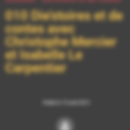
010 Die’stoires et de
contes avec
Christophe Mercier
et Isabelle Le
Carpentier
Publié le 15 août 2013