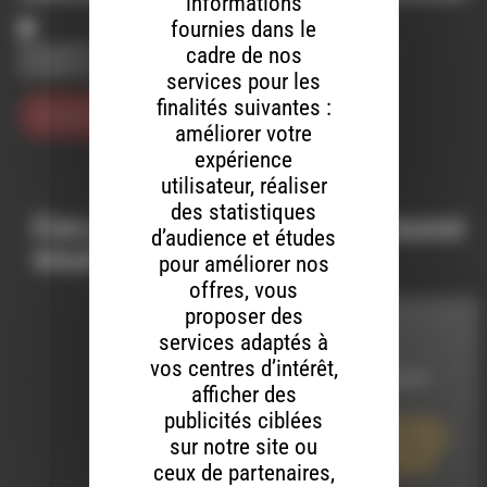
informations
fournies dans le
Enregistrer mon nom, mon e-mail et mon site dans le
cadre de nos
navigateur pour mon prochain commentaire.
services pour les
finalités suivantes :
améliorer votre
expérience
utilisateur, réaliser
des statistiques
Ces productions peuvent aussi
d’audience et études
vous intéresser…
pour améliorer nos
offres, vous
proposer des
INTERVIEW
services adaptés à
vos centres d’intérêt,
LE 21 OCTOBRE 2019
afficher des
publicités ciblées
Corinne Morel Darleux :
Rapport de l’Assemblée
sur notre site ou
plénière régionale des
17 & 18 octobre 2019
ceux de partenaires,