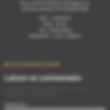
https://www.facebook.com/pages/Les-
Histoires-dErnest/195153930616636
Date : 13.08.2013
Durée : 28′ 43″
Lieu : Studio Rdwa
Réalisation : LiLeE / AuRéLiE
Culture
,
Education Populaire
Laisser un commentaire
Votre adresse e-mail ne sera pas publiée.
Les champs
obligatoires sont indiqués avec
*
Commentaire
*