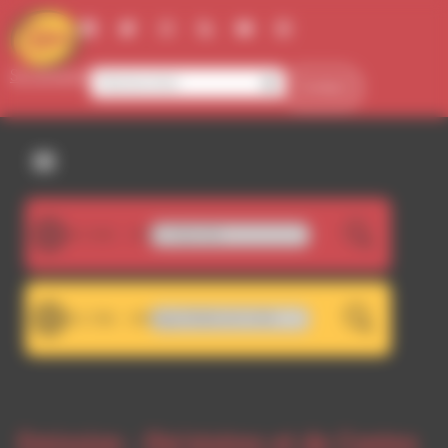
Panneau de gestion des cookies
Se connecter
Contact
107.5FM
RFI - Flash Info
LIVE
101.7FM
WA 101.7 - Décrochage RDWA 107.5 FM
LIVE
Emission -
Die'stoires et de Contes