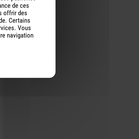
mance de ces
 offrir des
ude. Certains
rvices. Vous
tre navigation