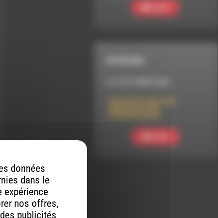
Ecouter
INTERVIEW
LE 3 OCTOBRE 2025
Chantal et Lena deux
générations de
manifestantes0
Ecouter
 des données
rnies dans le
re expérience
orer nos offres,
 des publicités