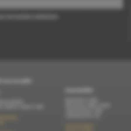
pour mon prochain commentaire.
 vous accueille :
À Luc-en-Diois
Mardi 9h30 à 13h00
di au vendredi :
Mercredi de 14h00 à 18h30
 à 12h00 et 13h30 à 17h00
Jeudi de 9h30 à 17h30
Vendredi de 9h à 13h
élix Germain
Die
50 rue de la piscine
26310 Luc-en-Diois