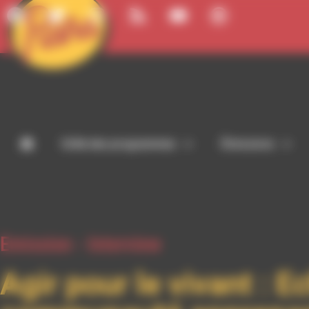
Panneau de gestion des cookies
Grille des programmes
Émissions
Emission -
Interview
Agir pour le vivant : 