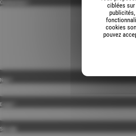
Commentaire
*
ciblées sur
publicités
fonctionnali
cookies son
pouvez accept
Nom
*
E-mail
*
Site web