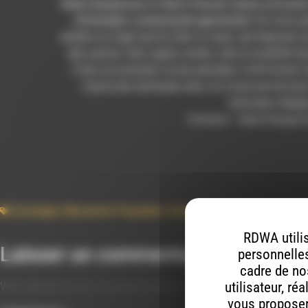
Alain Dangoisse
et
Henri Pascal-Jenny
animaient
d’échanges communauté apprenante
. Ils nous 
amène un sujet qui lui tient à cœur, de l’exposer au
des autres. Des sujets variés, tels la mobilité d
C’est un moment où les pensées s’affrontent 
l’autre de certitude mais où toute parole peu
retrouve chaqu
Contact : Alain Dangois
Ecologie
,
Education Populaire
,
Societe
,
Transition
RDWA utilis
Laisser un commentaire
personnelles
cadre de nos
utilisateur, ré
Votre adresse e-mail ne sera pas publiée.
Les champs obligatoires s
vous proposer 