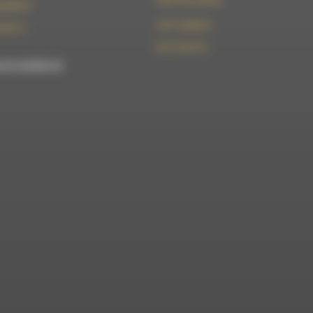
t@rdwa.fr
le101.7@rdwa.fr
36 85 31
09 61 44 63 52
est membre du