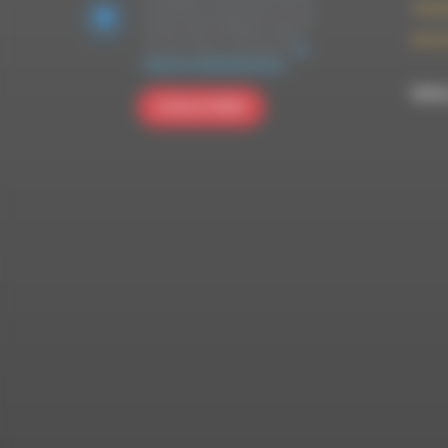
ce formulaire, vous acceptez que les
contac
données personnelles que vous avez
fournies soient transférées à Brevo
09 52 
pour être traitées conformément
à la
politique de confidentialité de Brevo.
RDWA 
S'INSCRIRE