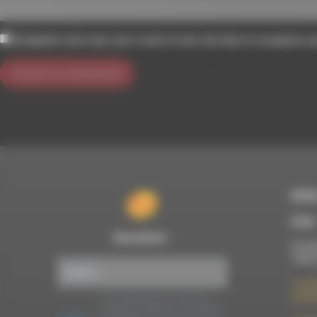
Enregistrer mon nom, mon e-mail et mon site dans le navigateur 
RDWA
À Die
Newsletter :
Du lun
10h00
7 rue F
26150 
Nous utilisons Brevo en tant que
plateforme marketing. En soumettant