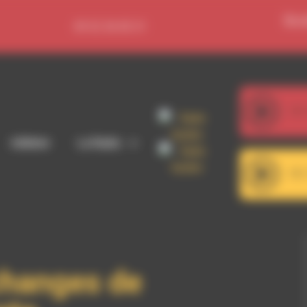
Se c
09 52 36 85 31
107
Adhérer
La Radio
101
Echanges de