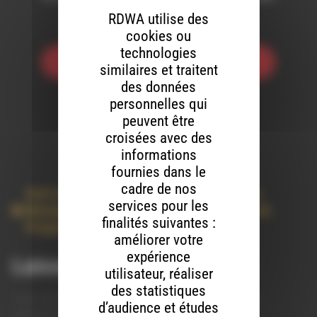
Init Rework) [JUICY GANG]
RDWA utilise des
cookies ou
technologies
Toutes les émissions
similaires et traitent
des données
personnelles qui
peuvent être
croisées avec des
informations
fournies dans le
cadre de nos
Acid Jazz
,
Downtempo
,
Electro
,
House
,
Jazz
,
services pour les
Musique Electronique
,
Nu Disco
,
Nu Jazz
,
Rock
finalités suivantes :
Progressif
,
Soul
,
Techno
améliorer votre
expérience
Laisser un commentaire
utilisateur, réaliser
des statistiques
Votre adresse e-mail ne sera pas publiée.
Les champs
d’audience et études
obligatoires sont indiqués avec
*