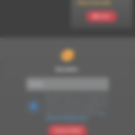
Meltin’ Dub (638)
Ecouter
Newsletter :
Nous utilisons Brevo en tant que plateforme
marketing. En soumettant ce formulaire, vous
acceptez que les données personnelles que
vous avez fournies soient transférées à
Brevo pour être traitées conformément
à la
politique de confidentialité de Brevo.
S'INSCRIRE