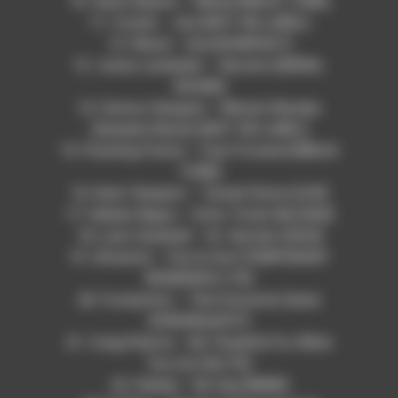
10. Glass Beams – Mahal [NINJA TUNE]
11. Crumb – Jinx [NOT ON LABEL]
12. Weval – One [KOMPAKT]
13. Jonas Landwehr – Secrets [SERIAL
SOUND]
14. Oumou Sangare – Minata Waraba
(Sampha Remix) [NOT ON LABEL]
15. Floating Points – Fast Forward [NINJA
TUNE]
16. Kate Tempest – Tunnel Vision [LEX]
17. Helado Negro – Echo Tricks Me [4AD]
18. Leon Vynehall – St. Sinclair [3024]
19. Ultraista – You’re Out [TEMPORARY
RESIDENCE LTD]
20. Footprintz – The Favourite Game
[VISIONQUEST]
21. Craig Peyton – Be Thankful For What
You Got [ELITE]
22. Pelada – No Hay [MIND]