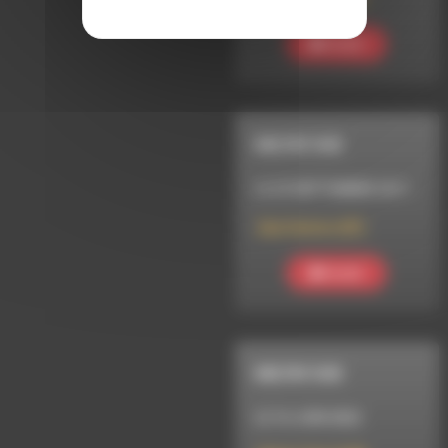
Ecouter
MELTIN' DUB
LE 29 SEPTEMBRE 2011
Dub Station (87)
Ecouter
MELTIN' DUB
LE 16 JUIN 2022