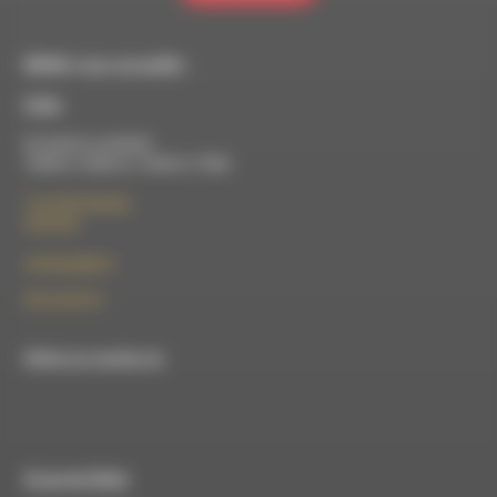
RDWA vous accueille :
À Die
Du lundi au vendredi :
10h00 à 12h00 et 13h30 à 17h00
7 rue Félix Germain
26150 Die
contact@rdwa.fr
09 52 36 85 31
RDWA est membre du
À Luc-en-Diois