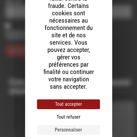
Site web
fraude. Certains
cookies sont
nécessaires au
fonctionnement du
Enregistrer mon nom, mon e-mail et mon site dans le
site et de nos
navigateur pour mon prochain commentaire.
services. Vous
pouvez accepter,
gérer vos
préférences par
finalité ou continuer
votre navigation
Ces productions peuvent aussi
sans accepter.
vous intéresser…
Tout accepter
MELTIN' DUB
Tout refuser
LE 13 MAI 2021
Personnaliser
Meltin’ Dub (581)