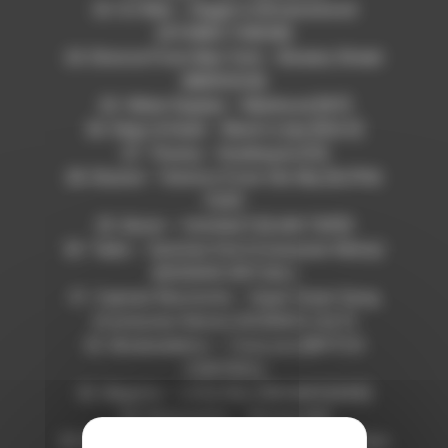
23. DJ Rels – Diggin in Brownswood
[STONES THROW]
24. Divorce From New York – Bowery Street
[NERVOUS]
25. Vikter Duplaix – Manhood [!K7]
26. Dego & Kaidi – Black is key [EGLO]
27. Thoma – Dusking [LOCI]
28. Elusive – Visitors From the Sky [ALPHA
PUP]
29. Djrum – Untitled 9 [ILIAN TAPE]
30. Taiko – Summer End (Commuter Remix)
[DIVISION VIRTUEL]
31. Captain Mustache – Super Great Song
(Commuter Remix) [SCIENCE CULT]
32. Modeselektor – I love you [BPITCH
CONTROL]
33. Wajatta – Little Man [BRAINFEEDER]
34. Datassette – Worms [AI]
35. BeamControl – Electronic Overload (Yarn