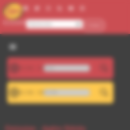
Panneau de gestion des cookies
Se connecter
Contact
107.5FM
 - À Six Pieds Sous Terre
LIVE
101.7FM
crochage RDWA 107.5 FM
LIVE
Emission -
Apéro Stéréo