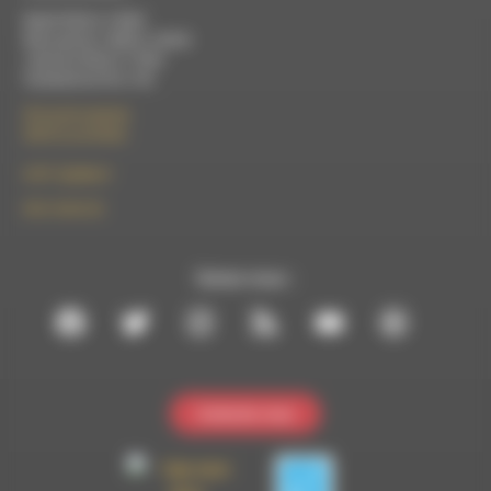
Mardi 9h30 à 13h00
Mercredi de 14h00 à 18h30
Jeudi de 9h30 à 17h30
Vendredi de 9h à 13h
50 rue de la piscine
26310 Luc-en-Diois
le101.7@rdwa.fr
09 61 44 63 52
Suivez-nous :
Contactez-nous