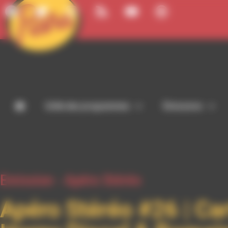
Panneau de gestion des cookies
Grille des programmes
Émissions
Emission -
Apéro Stéréo
Apéro Stéréo #26 | Car