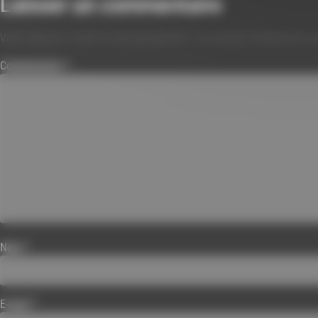
Laisser un commentaire
Votre adresse e-mail ne sera pas publiée.
Les champs obligatoires s
Commentaire
*
Nom
*
E-mail
*