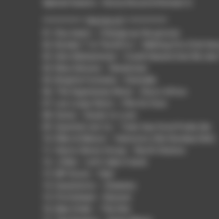
Spécial Guests : Horny Discal & Romain G.
********** TRACKLIST **********
01. Roy Ayers – Change up the groove
02. Booker T. & The M.G.s – Melting Pot (Full Ver
03. Idris Muhammad – Could Heaven Ever Be Like
04. Nina Simone – Sinnerman
05. Brigitte Fontaine – Eternelle
06. The Ogyatanaa Show – Disco Africa
07. Les Loups Noirs – Pile Ou Face
08. Sonia – Easier to Love
09. Quarteto em Cy – Tudo Que Você Podia Ser
10. Elkin & Nelson – Vamonos (Ole Smokey Edit)
11. Harris Simon Group – North Station
12. J Dilla – Let’s take it back
13. MF Doom – Hey!
14. Quasimoto – Greenery
15. Portishead – Elysium
16. New Order – The Him