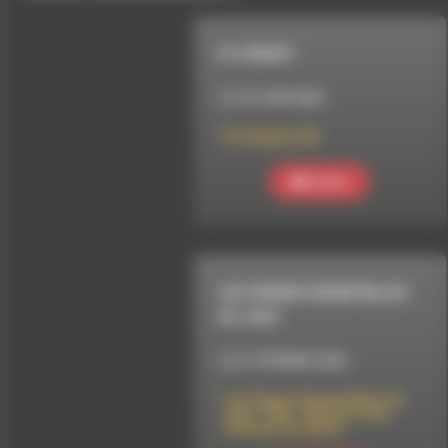
R U READY
LE 18 JUIN 2022
R U Ready #28
Ecouter
LES HEURES ESSENTIELLES
DU JAZZ
LE 21 FÉVRIER 2023
Les Heures Essentielles du
Jazz : 90’s – Retour à une
musique de danse