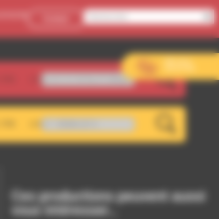
onnecter
Contact
Aller sur le
site de l’EVS
.5FM
 H. XV No.27 (Allegro)
LIVE
.7FM
.7 - RDWA 107.5
LIVE
Ces productions peuvent aussi
vous intéresser…