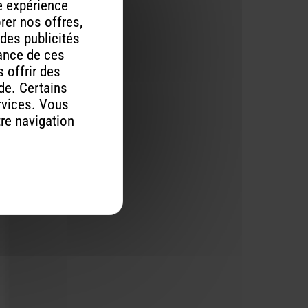
re expérience
orer nos offres,
 des publicités
mance de ces
 offrir des
ude. Certains
rvices. Vous
tre navigation