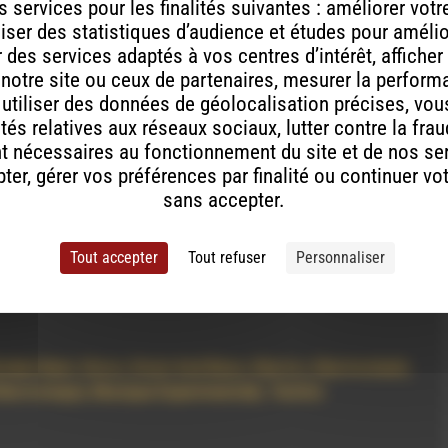
 services pour les finalités suivantes : améliorer vot
riginal 12 » Club Mix)
aliser des statistiques d’audience et études pour améli
des services adaptés à vos centres d’intérêt, afficher
 notre site ou ceux de partenaires, mesurer la perfor
, utiliser des données de géolocalisation précises, vous
tés relatives aux réseaux sociaux, lutter contre la fra
t nécessaires au fonctionnement du site et de nos se
émissions
er, gérer vos préférences par finalité ou continuer vo
sans accepter.
Tout accepter
Tout refuser
Personnaliser
roken Beat
,
Disco
,
Drum And Bass
,
Electro
,
Electroclash
,
lectronique
,
Musique Experimentale
,
Techno