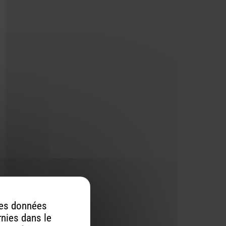
 des données
rnies dans le