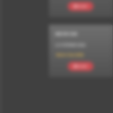
Ecouter
MELTIN' DUB
LE 5 FÉVRIER 2026
Meltin’ Dub (828)
Ecouter