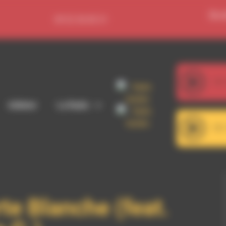
Se c
09 52 36 85 31
107
Beaux Arts Trio - Haydn : Piano Trio in C,
Adhérer
La Radio
101
RDWA 101
te Blanche (feat.