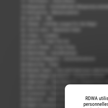
17. The Dreams – Aloha Miami
18. Mugwump – Voetbalknieën (Mugwump extende
19. Rinôçérôse – Metamorphism
20. Lynx IRL – ZBL
21. Pelada – A Mí Me Juzgan Por Ser Mujer
22. Tom & Jerry – Maximum Style
23. 4 Hero – Loveless
24. Agent K – Feed The Cat
25. Boom Shaka – Crazy Song
26. Manfredas – Uumellmahaye
27. Patrizia Pellegrino – Automaticamore
28. Mood Hut – Fever
29. Brenda Taylor – You can’t have your cake & ea
30. Yellow Magic Orchestra – Computer Games
31. Eddy Grant – Time Warp (12 » Original Disco 
32. Miss Kittin & The Hacker – 1982
33. Commuter – Flash Burst
RDWA utilis
34. Black Ice – Depth Charge
personnelles
35. Night Communication – Night clerk