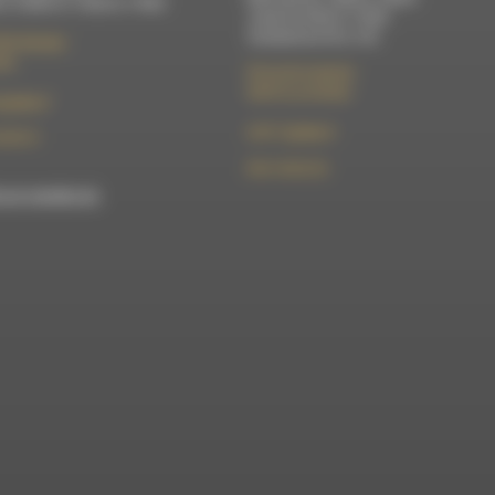
 à 12h00 et 13h30 à 17h00
Jeudi de 9h30 à 17h30
Vendredi de 9h à 13h
élix Germain
Die
50 rue de la piscine
26310 Luc-en-Diois
t@rdwa.fr
le101.7@rdwa.fr
36 85 31
09 61 44 63 52
est membre du