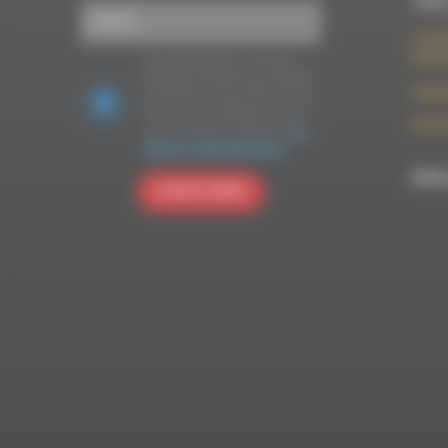
10h00
7 rue F
26150 
Nous utilisons Brevo en tant que
plateforme marketing. En soumettant
ce formulaire, vous acceptez que les
contac
données personnelles que vous avez
fournies soient transférées à Brevo
09 52 
pour être traitées conformément
à la
politique de confidentialité de Brevo.
RDWA 
S'INSCRIRE