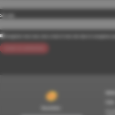
Site web
Enregistrer mon nom, mon e-mail et mon site dans le navigateur 
RDWA
À Die
Newsletter :
Du lun