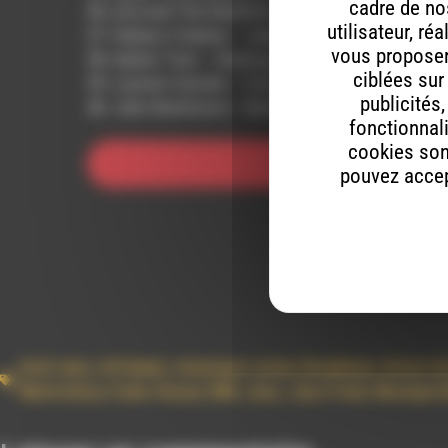
cadre de nos
36. Ace and The Sandman – Let Your Body Talk (O
utilisateur, ré
37. Galaxy 2 Galaxy – Jupiter Jazz
vous proposer 
38. Aphex Twin – Analogue Bubblebath 1
ciblées sur
39. Laurent Garnier – Coloured City
publicités
40. Julio Bashmore – Battle For Middle You
fonctionnali
cookies son
Toutes les 
pouvez accept
Acid Jazz
,
Afrobeat
,
Amerique Latine
,
Breakbeat
,
Bresil
,
B
Électronica
,
Funk
,
House
,
IDM
,
Jazz
,
Jazz-Funk
,
Musique E