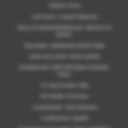
-InDazio- Dosis
-Car3 Sucio- La gran Hambruna
-Ruca y El Quinde de Barbacoas- Dale Duro Al
Bombo
-Rizomagic- Semblanzas del Rio Guapi
-Verito de La Perla- Verito Asprilla
-Kombilesa Mi- LDN PLNQ-Dawer X Damper-
Suave
-DJ Juan Pordios- Okej
-M.A Studio- El Cachon
-La Muchacha- Triste Serenata
-La Muchacha- Igualda