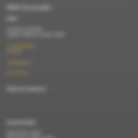
RDWA vous accueille :
À Die
Du lundi au vendredi :
10h00 à 12h00 et 13h30 à 17h00
7 rue Félix Germain
26150 Die
contact@rdwa.fr
09 52 36 85 31
RDWA est membre du
À Luc-en-Diois
Mardi 9h30 à 13h00