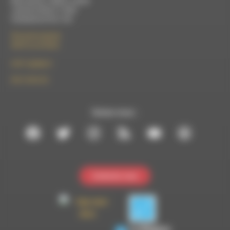
Mercredi de 14h00 à 18h30
Jeudi de 9h30 à 17h30
Vendredi de 9h à 13h
50 rue de la piscine
26310 Luc-en-Diois
le101.7@rdwa.fr
09 61 44 63 52
Suivez-nous :
Contactez-nous