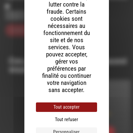
lutter contre la
fraude. Certains
Enregistrer mon nom, mon e-mail et mon site dans le
navigateur pour mon prochain commentaire.
cookies sont
nécessaires au
fonctionnement du
site et de nos
services. Vous
pouvez accepter,
Ces productions peuvent aussi
gérer vos
vous intéresser…
préférences par
finalité ou continuer
votre navigation
sans accepter.
C'EST LA NUIT
LE 5 AVRIL 2024
Tout accepter
C’est la Nuit #30 –
CLN030
Tout refuser
Personnaliser
Ecouter