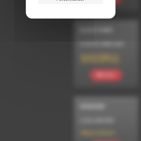
BLACK POWER
LE 26 OCTOBRE 2024
BLACK POWER 12/
NYCTALOOP CHLA
Ecouter
INTERVIEW
LE 28 JUIN 2025
Manas en Bocal