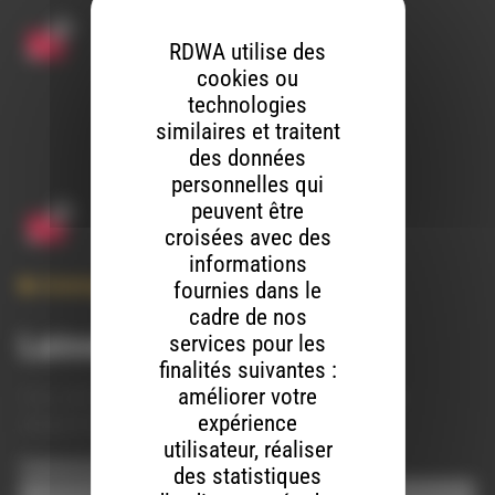
RDWA utilise des
cookies ou
technologies
similaires et traitent
des données
personnelles qui
peuvent être
croisées avec des
informations
Amerique Latine
,
Cumbia
,
Electro
,
Voyage
fournies dans le
cadre de nos
Laisser un commentaire
services pour les
finalités suivantes :
améliorer votre
Votre adresse e-mail ne sera pas publiée.
Les champs
expérience
obligatoires sont indiqués avec
*
utilisateur, réaliser
Commentaire
*
des statistiques