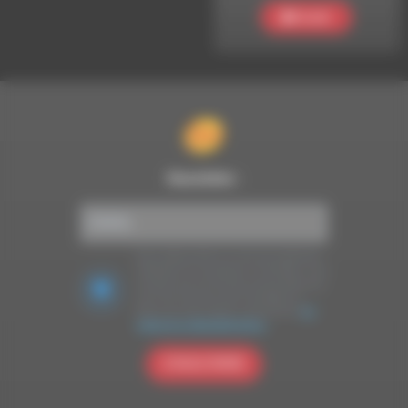
Ecouter
Newsletter :
Nous utilisons Brevo en tant que plateforme
marketing. En soumettant ce formulaire, vous
acceptez que les données personnelles que
vous avez fournies soient transférées à
Brevo pour être traitées conformément
à la
politique de confidentialité de Brevo.
S'INSCRIRE