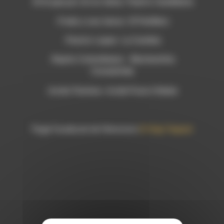
-Di le que por mi no tema- Puerto Candelaria
-Fruko y sus tesos- El Patillero
-Pastor Lopez- La Cumbia
-Rayito Colombiano- Muchachita
Consentida
-Acido Pantera- Acide Pone A Bailar
Page Facebook de l’émission
El Viaje Tropical