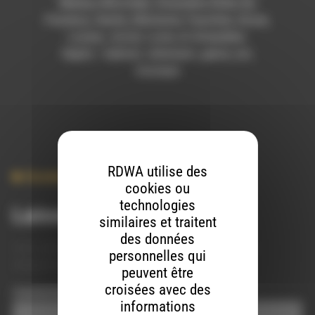
Markus Nitschike, Amandine Alvès-Da
Fonseca, Sasha, Marianne, Faustine, Oscar,
Louise, Jorick, Lucie, et Amandine.
Sujets : habitat, vêtement, genre, art,
musique
RDWA utilise des
Societe
cookies ou
technologies
Laisser un commentaire
similaires et traitent
des données
Votre adresse e-mail ne sera pas publiée.
Les champs
personnelles qui
obligatoires sont indiqués avec
*
peuvent être
croisées avec des
Commentaire
*
informations