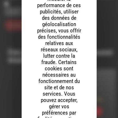
performance de ces
Enregistrer mon nom, mon e-mail et mon site dans le
publicités, utiliser
navigateur pour mon prochain commentaire.
des données de
géolocalisation
précises, vous offrir
des fonctionnalités
relatives aux
réseaux sociaux,
Ces productions peuvent aussi
lutter contre la
vous intéresser…
fraude. Certains
cookies sont
nécessaires au
INTERVIEW
fonctionnement du
site et de nos
LE 1 MAI 2023
services. Vous
pouvez accepter,
Parkings pour Tous
gérer vos
préférences par
Ecouter