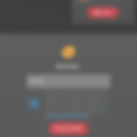
Ecouter
Newsletter :
Nous utilisons Brevo en tant que plateforme
marketing. En soumettant ce formulaire, vous
acceptez que les données personnelles que
vous avez fournies soient transférées à
Brevo pour être traitées conformément
à la
politique de confidentialité de Brevo.
S'INSCRIRE