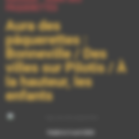
PÂQUERETTES
Aura des
pâquerettes :
Bonneville / Des
villes sur Pilotis / À
la hauteur, les
enfants
Publié le 9 avril 2020