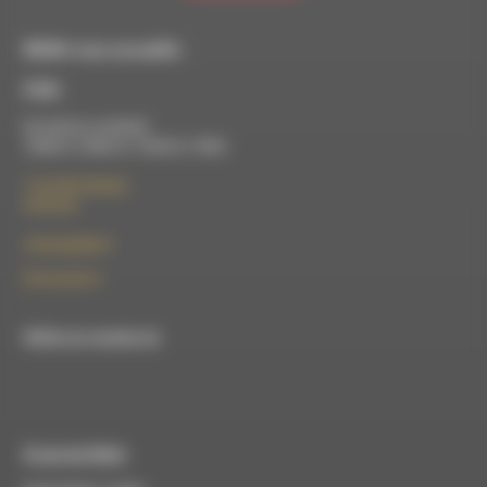
RDWA vous accueille :
À Die
Du lundi au vendredi :
10h00 à 12h00 et 13h30 à 17h00
7 rue Félix Germain
26150 Die
contact@rdwa.fr
09 52 36 85 31
RDWA est membre du
À Luc-en-Diois