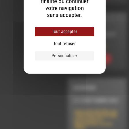
finalité ou continuer
votre navigation
sans accepter.
INTERVIEW
Tout accepter
LE 16 DÉCEMBRE 2019
Tout refuser
Mme RueTabaga
Personnaliser
Ecouter
INTERVIEW
LE 13 SEPTEMBRE 2023
Audrey Boehly [Non Au
T4] & César Bouvet [BL
Évolution] (Les
Résistantes, Larzac
2023)