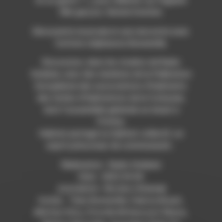
ils un genre ? », pour réfléchir sur l’égalité
fille-garçon, femme-homme.
Découverte musicale et une rencontre avec
l’artiste stéphanois Bonneville.
Discussion, dans les studios de Radio
Ondaine, avec des membres de la Fédération
Européenne des associations d’habitants
des Unités d’Habitations de le Corbusier,
dont l’assemblée générale se tenait à
Firminy.
Habitat partagé ou habitat collectif, un
esprit précurseur de communauté…
Réalisation : Radio Ondaine
Date : 2022-04-06
Journaliste : Nicolas Urbaniak
Invités : Théo Bonneville, Fabrice Brault,
Martine Vittu, Priscilla Bittencourt-Biassi,