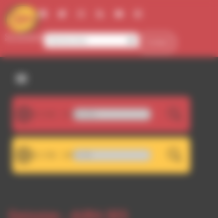
Panneau de gestion des cookies
Se connecter
Contact
107.5FM
'o Ffuoco (Mog Dream Mix)
LIVE
101.7FM
rochage RDWA 107.5 FM
LIVE
Emission -
AURA DES