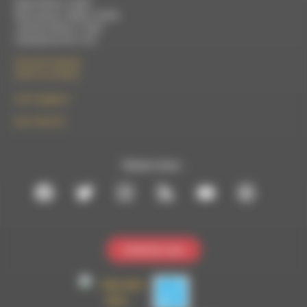
Mardi 9h30 à 13h00
Mercredi de 14h00 à 18h30
Jeudi de 9h30 à 17h30
Vendredi de 9h à 13h
50 rue de la piscine
26310 Luc-en-Diois
le101.7@rdwa.fr
09 61 44 63 52
Suivez-nous :
Contactez-nous