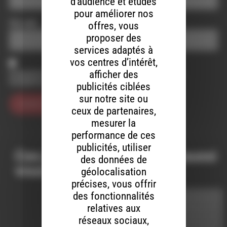
d’audience et études
pour améliorer nos
Site web
offres, vous
proposer des
services adaptés à
vos centres d’intérêt,
afficher des
Enregistrer mon nom, mon e-mail et mon site dans le
navigateur pour mon prochain commentaire.
publicités ciblées
sur notre site ou
ceux de partenaires,
mesurer la
performance de ces
publicités, utiliser
Ces productions peuvent aussi
des données de
vous intéresser…
géolocalisation
précises, vous offrir
des fonctionnalités
R U READY
relatives aux
réseaux sociaux,