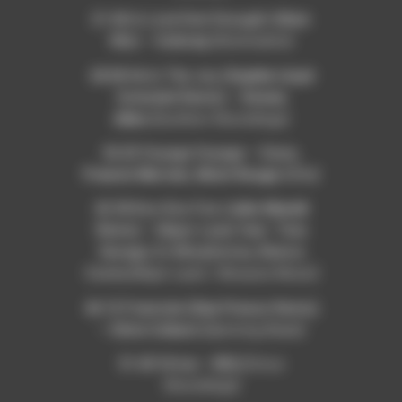
21:46 Is Love Ever Enought (Main
Mix) –
Coloray
[Atomnation]
28:08 He Is The Joy (
Sophie Lloyd
Extended Remix) –
Donna
Allen
[Soulfuric Recordings]
36:20 Voyage Voyage –
Coco,
Francis Mercier, Mont Rouge
[Ultra]
42:38 Koo Koo Fun (
Julio Masidi
Remix) – Major Lazer feat. Tiwa
Savage, DJ Morphorisa, Bianca
Costa
[Major Lazer / Because Music]
46:10 Freestyle (
Dan Fresco
Remix)
–
Chris Coburn
[Spinning Beats]
51:40 Virtue –
IDQ
[Circus
Recordings]