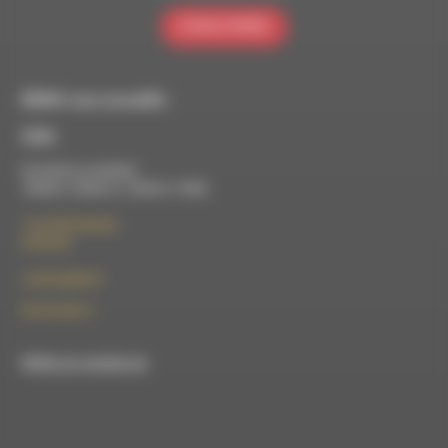
S'INSCRIRE
RDWA vous accueille :
À Die
Du lundi au vendredi :
10h00 à 12h00 et 13h30 à 17h00
7 rue Félix Germain
26150 Die
contact@rdwa.fr
09 52 36 85 31
RDWA est membre du