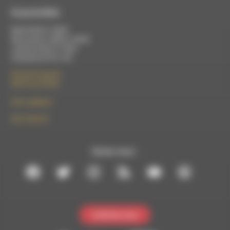
À Luc-en-Diois
Mardi 9h30 à 13h00
Mercredi de 14h00 à 18h30
Jeudi de 9h30 à 17h30
Vendredi de 9h à 13h
50 rue de la piscine
26310 Luc-en-Diois
le101.7@rdwa.fr
09 61 44 63 52
Suivez-nous :
Contactez-nous