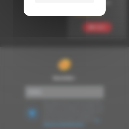
LE 24 FÉVRIER 2024
RUREADY #107
Ecouter
Newsletter :
Nous utilisons Brevo en tant que plateforme
marketing. En soumettant ce formulaire, vous
acceptez que les données personnelles que
vous avez fournies soient transférées à
Brevo pour être traitées conformément
à la
politique de confidentialité de Brevo.