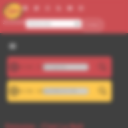
Panneau de gestion des cookies
Se connecter
Contact
107.5FM
Yves - Le Jardin imaginaire
LIVE
101.7FM
A 101.7 - Décrochage RDWA 107.5 FM
LIVE
Emission -
C'est La Nuit