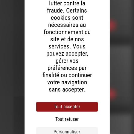
LE 6 MAI 2023
lutter contre la
fraude. Certains
R U Ready #69
cookies sont
nécessaires au
Ecouter
fonctionnement du
site et de nos
services. Vous
pouvez accepter,
INTERVIEW
gérer vos
préférences par
LE 28 JUIN 2025
finalité ou continuer
Manas en Bocal
votre navigation
sans accepter.
Ecouter
Tout accepter
Tout refuser
R U READY
Personnaliser