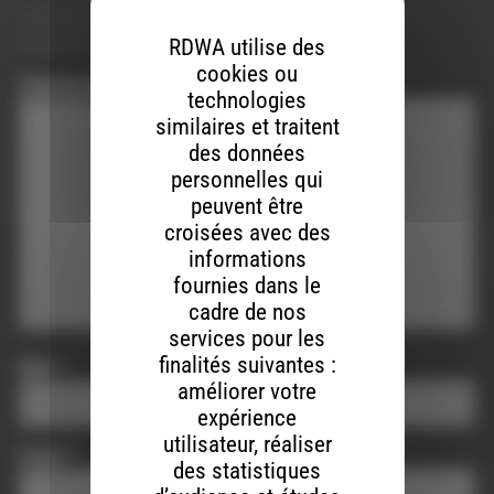
Votre adresse e-mail ne sera pas publiée.
Les champs
obligatoires sont indiqués avec
*
RDWA utilise des
cookies ou
Commentaire
*
technologies
similaires et traitent
des données
personnelles qui
peuvent être
croisées avec des
informations
fournies dans le
cadre de nos
services pour les
finalités suivantes :
Nom
*
améliorer votre
expérience
utilisateur, réaliser
E-mail
*
des statistiques