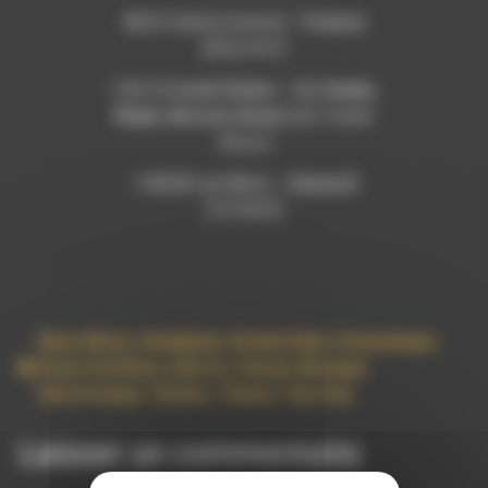
58:51 Outta Control –
Francis
[What NxT]
1:03:15 Guddi Riddim –
DJ Snake,
Wade, Nooran Sisters
[DJ Snake
Music]
1:08:00 Les Mots –
Emma B
[STORIES]
Bass Music
,
Breakbeat
,
Broken Beat
,
Downtempo
,
Drum And Bass
,
Electro
,
House
,
Musique
Electronique
,
Techno
,
Trance
,
Trip-Hop
Laisser un commentaire