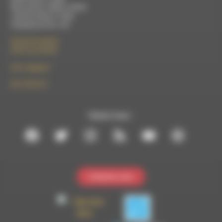
Mercredi de 14h00 à 18h30
Jeudi de 9h30 à 17h30
Vendredi de 9h à 13h
50 rue de la piscine
26310 Luc-en-Diois
le101.7@rdwa.fr
09 61 44 63 52
Suivez-nous :
Contactez-nous