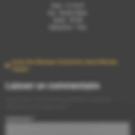
Date : 13.10.25
lieu : Studio Rdwa
durée : ’36″58
réalisation : Yves
Conte
,
Die
,
Musique
,
Psychiatrie
,
Sante Mentale
,
Theatre
Laisser un commentaire
Votre adresse e-mail ne sera pas publiée.
Les champs
obligatoires sont indiqués avec
*
Commentaire
*