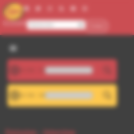
Panneau de gestion des cookies
Se connecter
Contact
107.5FM
LIVE
David Christoffel - Metaclass
101.7FM
LIVE
RDWA 101.7 - Décrochage 
Emission -
Interview