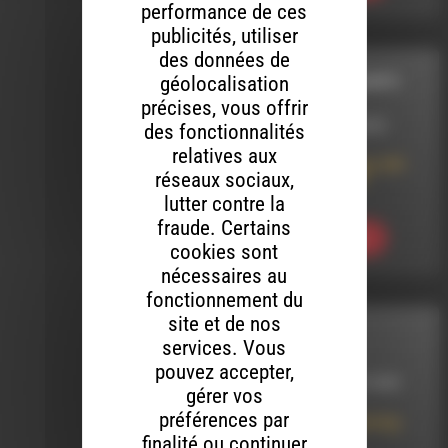
performance de ces
publicités, utiliser
des données de
géolocalisation
STARS DES CHAMPS
précises, vous offrir
LE 22 JANVIER 2025
des fonctionnalités
relatives aux
Stars des Champs 301
réseaux sociaux,
avec Christophe
Sochor
lutter contre la
fraude. Certains
Ecouter
cookies sont
nécessaires au
fonctionnement du
site et de nos
INTERVIEW
services. Vous
pouvez accepter,
LE 20 DÉCEMBRE 2025
gérer vos
préférences par
Global Metal Warning
présente Auré
finalité ou continuer