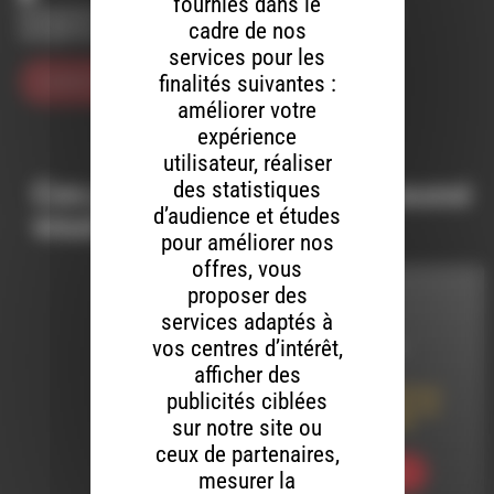
fournies dans le
Enregistrer mon nom, mon e-mail et mon site dans le
cadre de nos
navigateur pour mon prochain commentaire.
services pour les
finalités suivantes :
améliorer votre
expérience
utilisateur, réaliser
Ces productions peuvent aussi
des statistiques
d’audience et études
vous intéresser…
pour améliorer nos
offres, vous
proposer des
REPORTAGES
services adaptés à
vos centres d’intérêt,
LE 22 AVRIL 2011
afficher des
Égalité des Relations
publicités ciblées
Hommes/Femmes au
sur notre site ou
Collège du Diois0
ceux de partenaires,
Ecouter
mesurer la