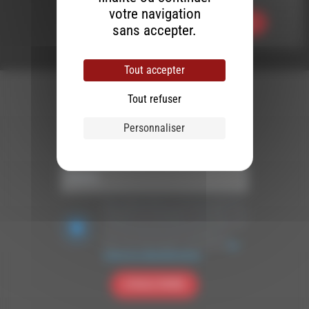
votre navigation
Ecouter
sans accepter.
Tout accepter
Tout refuser
Personnaliser
Newsletter :
Nous utilisons Brevo en tant que plateforme
marketing. En soumettant ce formulaire, vous
acceptez que les données personnelles que
vous avez fournies soient transférées à
Brevo pour être traitées conformément
à la
politique de confidentialité de Brevo.
S'INSCRIRE