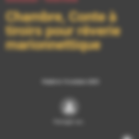
Chambre, Conte à
tiroirs pour rêverie
marionnettique
Publié le 14 octobre 2025
Partager sur…