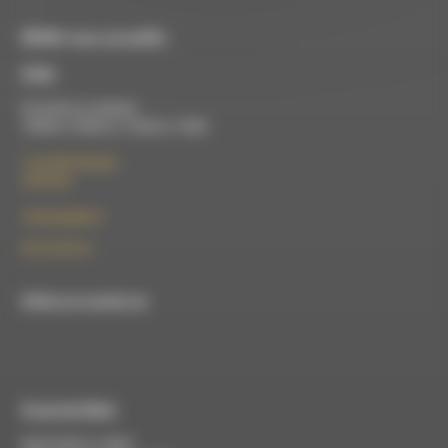
RDWA vous accueille :
À Die
Du lundi au vendredi :
10h00 à 12h00 et 13h30 à 17h00
7 rue Félix Germain
26150 Die
contact@rdwa.fr
09 52 36 85 31
RDWA est membre du
À Luc-en-Diois
Mardi 9h30 à 13h00