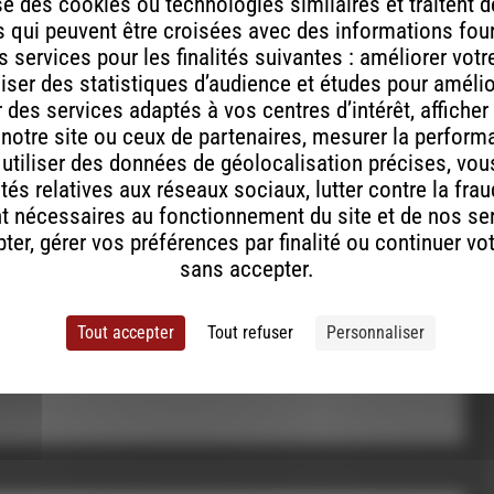
e des cookies ou technologies similaires et traitent
 qui peuvent être croisées avec des informations fou
 services pour les finalités suivantes : améliorer vot
aliser des statistiques d’audience et études pour améli
des services adaptés à vos centres d’intérêt, afficher
 notre site ou ceux de partenaires, mesurer la perfor
ont indiqués avec
*
, utiliser des données de géolocalisation précises, vous
tés relatives aux réseaux sociaux, lutter contre la fra
t nécessaires au fonctionnement du site et de nos se
er, gérer vos préférences par finalité ou continuer vo
sans accepter.
Tout accepter
Tout refuser
Personnaliser