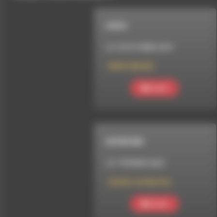
HHPQ
LE 10 OCTOBRE 2019
HHPQ S06 E02
Ecouter
INTERVIEW
LE 7 FÉVRIER 2023
L’Atelier du Neuf bis
Ecouter