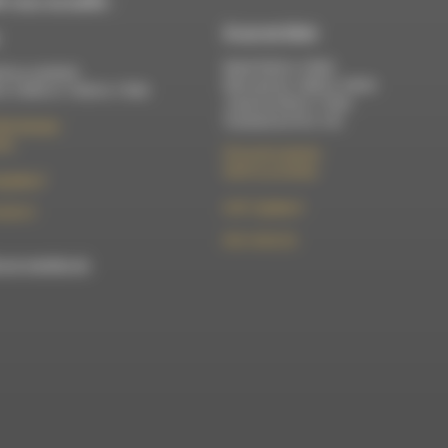
 vous accueille :
À Luc-en-Diois
Mardi 9h30 à 13h00
di au vendredi :
Mercredi de 14h00 à 18h30
 à 12h00 et 13h30 à 17h00
Jeudi de 9h30 à 17h30
Vendredi de 9h à 13h
élix Germain
Die
50 rue de la piscine
26310 Luc-en-Diois
t@rdwa.fr
le101.7@rdwa.fr
36 85 31
09 61 44 63 52
est membre du