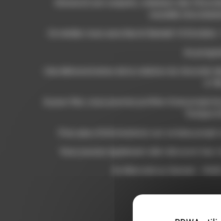
Amona & son conjoint, créateurs des Chocolats
nouvelle chocolater
Ce rendez-vous aura lieu le Samedi 14 Octobre –
Au progr
Une démonstration de la création du chocolat dè
à 18
& pour finir, vous pourrez profiter d’une projecti
Toxique A
Pour plus d’informations sur ce beau projet 
Vous pouvez également aller découvrir leur c
Du Mercredi au Samedi : 10h0