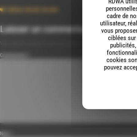
RDWA utilis
personnelles
Culture
,
Social
,
Societe
cadre de nos
utilisateur, ré
Laisser un commentaire
vous proposer 
ciblées sur
Votre adresse e-mail ne sera pas publiée.
Les champs obligatoires s
publicités
fonctionnali
Commentaire
*
cookies son
pouvez accept
Nom
*