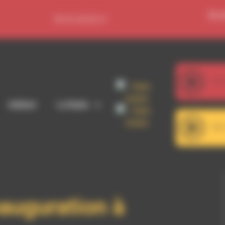
Se c
09 52 36 85 31
107
Manu D
Adhérer
La Radio
101
OnDubGround - From
nauguration à