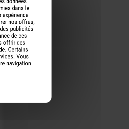
 des données
rnies dans le
re expérience
orer nos offres,
 des publicités
mance de ces
 offrir des
ude. Certains
rvices. Vous
tre navigation