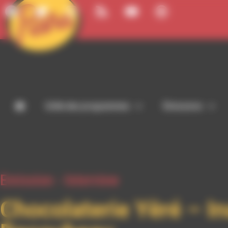
Panneau de gestion des cookies
Grille des programmes
Émissions
Emission -
Interview
Chocolaterie Yêré – I