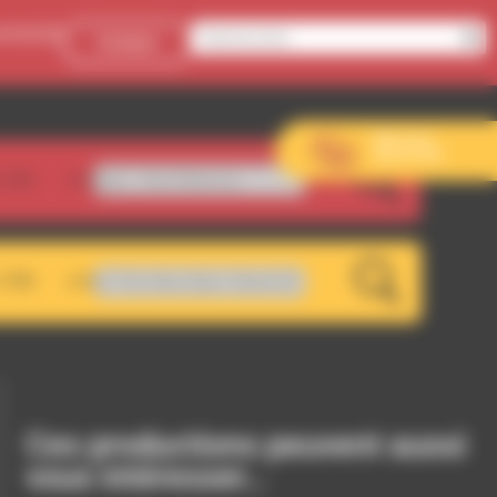
onnecter
Contact
Aller sur le
site de l’EVS
.5FM
ibango - Soul Makossa
LIVE
.7FM
 The Stars [feat. Shanti D]
LIVE
Ces productions peuvent aussi
vous intéresser…