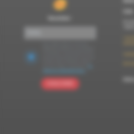
RDWA
À Die
Newsletter :
Du lun
10h00
7 rue F
26150 
Nous utilisons Brevo en tant que
plateforme marketing. En soumettant
ce formulaire, vous acceptez que les
contac
données personnelles que vous avez
fournies soient transférées à Brevo
09 52 
pour être traitées conformément
à la
politique de confidentialité de Brevo.
RDWA 
S'INSCRIRE