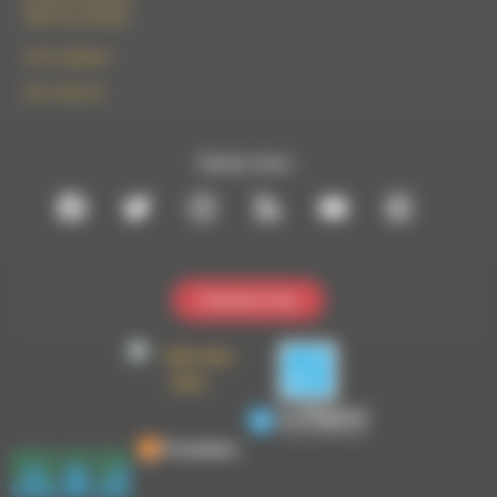
26310 Luc-en-Diois
le101.7@rdwa.fr
09 61 44 63 52
Suivez-nous :
Contactez-nous