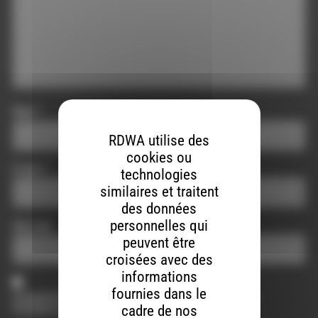
Nom
*
RDWA utilise des
cookies ou
E-mail
*
technologies
similaires et traitent
des données
personnelles qui
Site web
peuvent être
croisées avec des
informations
fournies dans le
Enregistrer mon nom, mon e-mail et mon site dans le
navigateur pour mon prochain commentaire.
cadre de nos