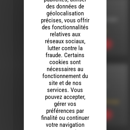
des données de
MELTIN' DUB
géolocalisation
précises, vous offrir
LE 28 NOVEMBRE 2024
des fonctionnalités
Meltin’ Dub (766)
relatives aux
réseaux sociaux,
Ecouter
lutter contre la
fraude. Certains
cookies sont
nécessaires au
MELTIN' DUB
fonctionnement du
site et de nos
LE 10 AVRIL 2025
services. Vous
pouvez accepter,
Meltin’ Dub 785 :
Spéciale Brain Damage
gérer vos
préférences par
Ecouter
finalité ou continuer
votre navigation