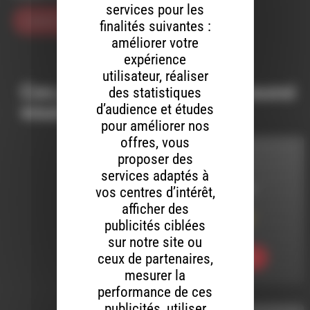
services pour les
finalités suivantes :
améliorer votre
expérience
utilisateur, réaliser
Ces productions peuvent aussi
des statistiques
vous intéresser…
d’audience et études
pour améliorer nos
offres, vous
proposer des
COTON TIGE
services adaptés à
vos centres d’intérêt,
LE 13 AVRIL 2014
afficher des
Coton_Tige 116 :
publicités ciblées
Buenas Ondas !!
sur notre site ou
ceux de partenaires,
Ecouter
mesurer la
performance de ces
publicités, utiliser