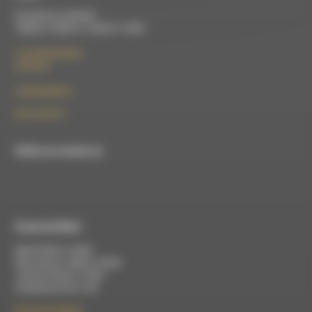
Du lundi au vendredi :
10h00 à 12h00 et 13h30 à 17h00
7 rue Félix Germain
26150 Die
contact@rdwa.fr
09 52 36 85 31
RDWA est membre du
À Luc-en-Diois
Mardi 9h30 à 13h00
Mercredi de 14h00 à 18h30
Jeudi de 9h30 à 17h30
Vendredi de 9h à 13h
50 rue de la piscine