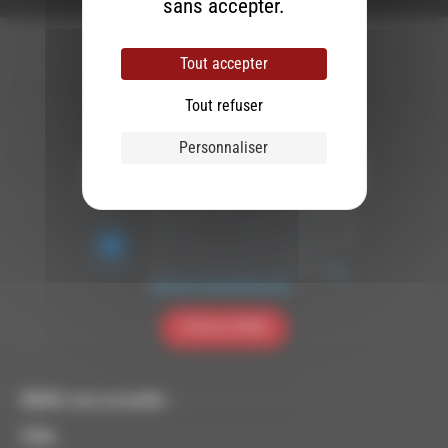
sans accepter.
Tout accepter
Tout refuser
Newsletter :
Personnaliser
Nous utilisons Brevo en tant que plateforme
marketing. En soumettant ce formulaire, vous
acceptez que les données personnelles que
vous avez fournies soient transférées à
Brevo pour être traitées conformément
à la
politique de confidentialité de Brevo.
S'INSCRIRE
RDWA vous accueille :
À Die