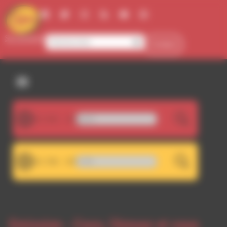
Panneau de gestion des cookies
Se connecter
Contact
107.5FM
etaclassique_386_Sangloter
LIVE
101.7FM
crochage RDWA 107.5 FM
LIVE
Emission -
Coco, l'Amour et vous