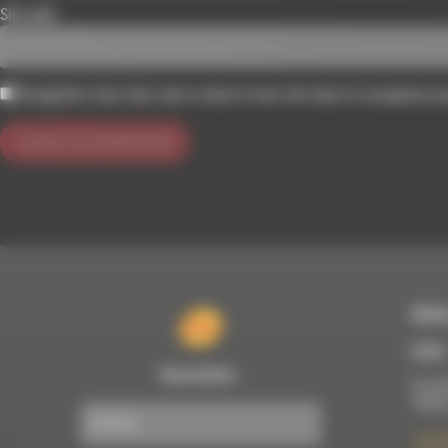
Site web
Enregistrer mon nom, mon e-mail et mon site dans le navigateur 
RDWA
À Die
Newsletter :
Du lun
10h00
7 rue F