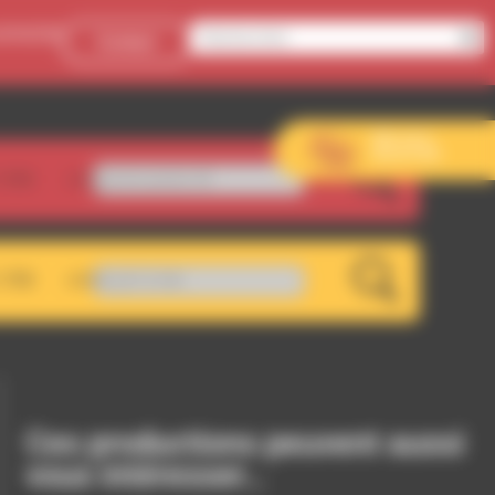
onnecter
Contact
Aller sur le
site de l’EVS
.5FM
oove perdu 45
LIVE
.7FM
A 107.5 FM
LIVE
Ces productions peuvent aussi
vous intéresser…