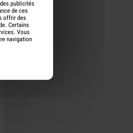
 des publicités
mance de ces
 offrir des
ude. Certains
rvices. Vous
tre navigation