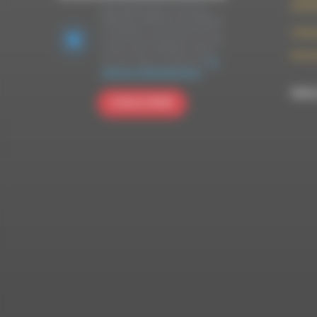
26150 
Nous utilisons Brevo en tant que
plateforme marketing. En soumettant
ce formulaire, vous acceptez que les
contac
données personnelles que vous avez
fournies soient transférées à Brevo
09 52 
pour être traitées conformément
à la
politique de confidentialité de Brevo.
RDWA 
S'INSCRIRE