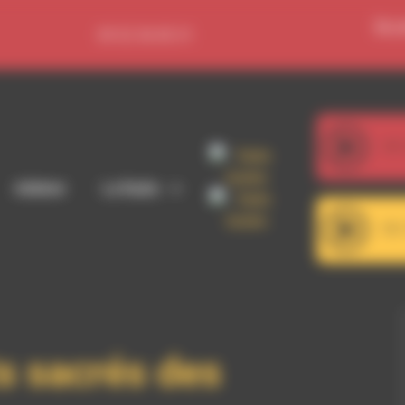
Se c
09 52 36 85 31
107
Ben Olegbe Johnson - A la recherche du gr
Adhérer
La Radio
101
RDWA 101.7 - Décrochage RDW
s sacrés des