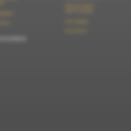
Die
50 rue de la piscine
26310 Luc-en-Diois
t@rdwa.fr
le101.7@rdwa.fr
36 85 31
09 61 44 63 52
est membre du