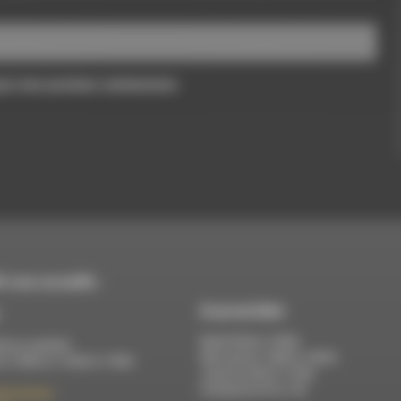
pour mon prochain commentaire.
 vous accueille :
À Luc-en-Diois
Mardi 9h30 à 13h00
di au vendredi :
Mercredi de 14h00 à 18h30
 à 12h00 et 13h30 à 17h00
Jeudi de 9h30 à 17h30
Vendredi de 9h à 13h
élix Germain