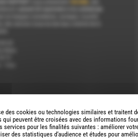
elle RAPPART
nous présentent
SHLÀMA
, des
augmenter
réteront
samedi 20 septembre à la cathédrale
ou
es en langues araméenne, syriaque, soureth,
diminuer
e, des œuvres issue du berceau oriental de la
le
nté.
volume.
.09.25
dio Rdwa
’30″19
n : Yves
e des cookies ou technologies similaires et traitent
 qui peuvent être croisées avec des informations fou
 services pour les finalités suivantes : améliorer vot
aliser des statistiques d’audience et études pour améli