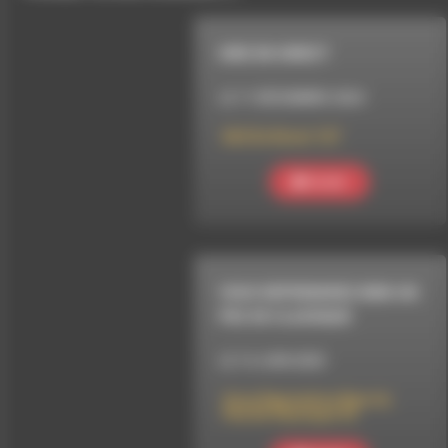
DIRE EN DIRECT
LE 11 DÉCEMBRE 2024
DIrE En Direct 127
Ecouter
VOUS REPRENDREZ BIEN UN
PEU DE CLASSIQUE
LE 14 JUIN 2025
Vous Reprendrez Bien Un
Peu De Classique 33