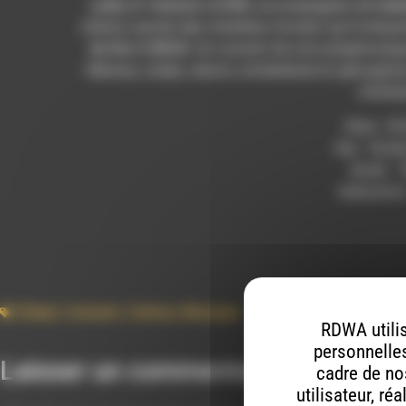
Lydie et Yannick LOYER
, accompagnés de
Isab
chants sacrés des chrétiens d’orient qu’il interp
de Die à 20h30
. Un concert de voix polyphoniqu
hébreux, arabe, slavon, arménienne et géorgienn
chrétie
Date : 05
lieu : Stu
durée : 
réalisatio
Chant
,
Concert
,
Culture
,
Musique
RDWA utilis
personnelles
Laisser un commentaire
cadre de nos
utilisateur, ré