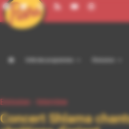
Panneau de gestion des cookies
Grille des programmes
Émissions
Emission -
Interview
Concert Shlama chant