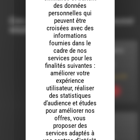
des données
personnelles qui
Ces productions peuvent aussi
peuvent être
croisées avec des
vous intéresser…
informations
fournies dans le
cadre de nos
LA RUBRIQUE INFOS
services pour les
finalités suivantes :
LE 25 MARS 2025
améliorer votre
La Rubrique Infos #79
expérience
utilisateur, réaliser
Ecouter
des statistiques
d’audience et études
pour améliorer nos
offres, vous
MELTIN' DUB
proposer des
services adaptés à
LE 23 AVRIL 2026