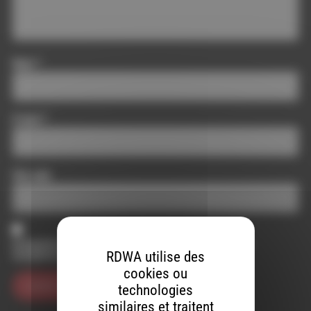
Nom
*
E-mail
*
Site web
Enregistrer mon nom, mon e-mail et mon site dans le
RDWA utilise des
navigateur pour mon prochain commentaire.
cookies ou
technologies
similaires et traitent