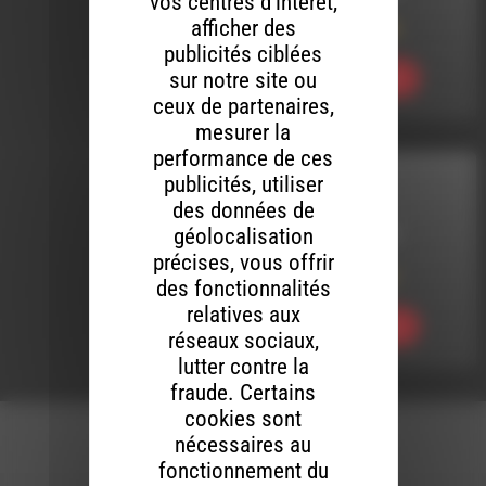
vos centres d’intérêt,
afficher des
Meltin’ Dub (839)
publicités ciblées
sur notre site ou
Ecouter
ceux de partenaires,
mesurer la
performance de ces
publicités, utiliser
MELTIN' DUB
des données de
géolocalisation
LE 18 AOÛT 2011
précises, vous offrir
Dub Station (81)
des fonctionnalités
relatives aux
Ecouter
réseaux sociaux,
lutter contre la
fraude. Certains
cookies sont
nécessaires au
fonctionnement du