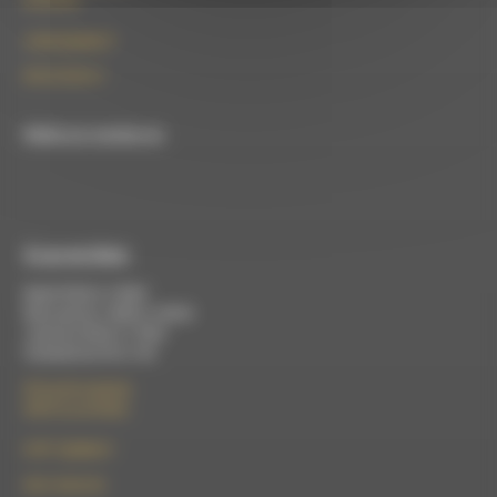
26150 Die
contact@rdwa.fr
09 52 36 85 31
RDWA est membre du
À Luc-en-Diois
Mardi 9h30 à 13h00
Mercredi de 14h00 à 18h30
Jeudi de 9h30 à 17h30
Vendredi de 9h à 13h
50 rue de la piscine
26310 Luc-en-Diois
le101.7@rdwa.fr
09 61 44 63 52