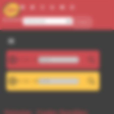
Panneau de gestion des cookies
Se connecter
Contact
107.5FM
Grimone présente Le Revizor
LIVE
101.7FM
écrochage RDWA 107.5 FM
LIVE
Emission -
Cordes Sensibles