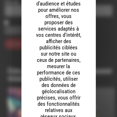
Site web
d’audience et études
pour améliorer nos
offres, vous
proposer des
services adaptés à
Enregistrer mon nom, mon e-mail et mon site dans le
navigateur pour mon prochain commentaire.
vos centres d’intérêt,
afficher des
publicités ciblées
sur notre site ou
ceux de partenaires,
mesurer la
Ces productions peuvent aussi
performance de ces
vous intéresser…
publicités, utiliser
des données de
géolocalisation
LIVE ADDICT
précises, vous offrir
des fonctionnalités
LE 17 MARS 2025
relatives aux
réseaux sociaux,