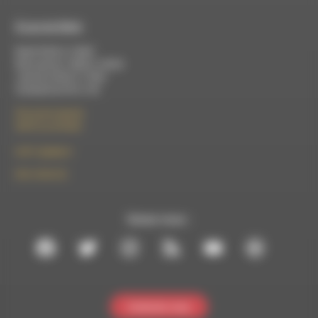
À Luc-en-Diois
Mardi 9h30 à 13h00
Mercredi de 14h00 à 18h30
Jeudi de 9h30 à 17h30
Vendredi de 9h à 13h
50 rue de la piscine
26310 Luc-en-Diois
le101.7@rdwa.fr
09 61 44 63 52
Suivez-nous :
Contactez-nous