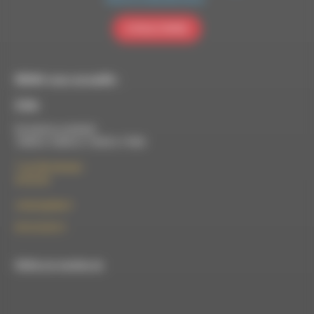
S'INSCRIRE
RDWA vous accueille :
À Die
Du lundi au vendredi :
10h00 à 12h00 et 13h30 à 17h00
7 rue Félix Germain
26150 Die
contact@rdwa.fr
09 52 36 85 31
RDWA est membre du