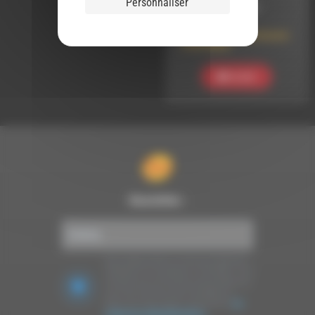
Personnaliser
LE 11 MARS 2025
Chansons silencieuses
#16 Faune
Ecouter
Newsletter :
Nous utilisons Brevo en tant que plateforme
marketing. En soumettant ce formulaire, vous
acceptez que les données personnelles que
vous avez fournies soient transférées à
Brevo pour être traitées conformément
à la
politique de confidentialité de Brevo.