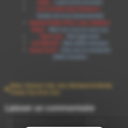
Naïka –
Layers (Live acoustic)
Ana Crismàn Arpa Flamenca –
Zambra de la luz (instrumental)
Baptiste Bailly, Efren Lopez, Matthew
Baker –
Mors sui, se je ne vous voy
Nick Cave –
Red right hand
Joni Mitchell –
Blue (2025 remaster)
Jimmy Scott –
They say it’s wonderful
(2026 remaster)
Blues
,
Chanson
,
Folk
,
Jazz
,
Musiques Du Monde
,
Poesie
,
Pop
,
Rock
,
Soul
Laisser un commentaire
Votre adresse e-mail ne sera pas publiée.
Les champs