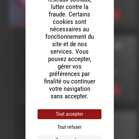
LIVE ADDICT 409
lutter contre la
fraude. Certains
Ecouter
cookies sont
nécessaires au
fonctionnement du
site et de nos
CORDES SENSIBLES
services. Vous
pouvez accepter,
LE 1 JUIN 2023
gérer vos
Cordes sensibles 1
préférences par
Playlist
finalité ou continuer
votre navigation
Ecouter
sans accepter.
Tout accepter
CHANSONS
Tout refuser
SILENCIEUSES