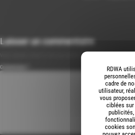
Laisser un commentaire
Votre adresse e-mail ne sera pas publiée.
Les champs obligatoires s
Commentaire
*
RDWA utilis
personnelles
cadre de nos
utilisateur, ré
vous proposer 
ciblées sur
publicités
fonctionnali
cookies son
pouvez accept