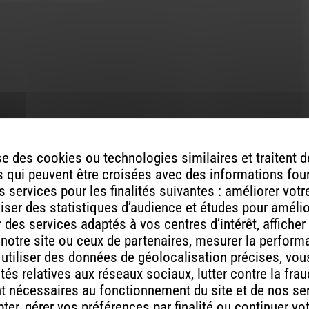
ou
diminuer
le
volume.
ont indiqués avec
*
e des cookies ou technologies similaires et traitent
 qui peuvent être croisées avec des informations fou
 services pour les finalités suivantes : améliorer vot
aliser des statistiques d’audience et études pour améli
des services adaptés à vos centres d’intérêt, afficher
 notre site ou ceux de partenaires, mesurer la perfor
, utiliser des données de géolocalisation précises, vous
tés relatives aux réseaux sociaux, lutter contre la fra
t nécessaires au fonctionnement du site et de nos se
er, gérer vos préférences par finalité ou continuer vo