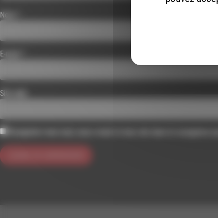
Nom
*
E-mail
*
Site web
Enregistrer mon nom, mon e-mail et mon site dans le navigateur 