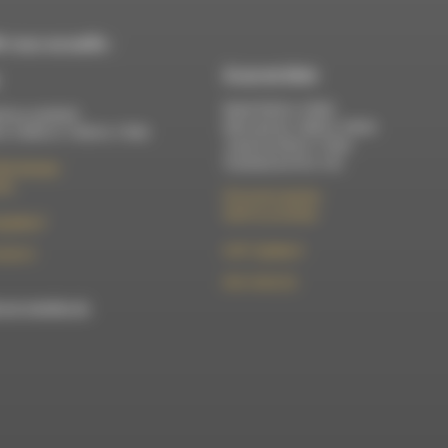
 vous accueille :
À Luc-en-Diois
Mardi 9h30 à 13h00
di au vendredi :
Mercredi de 14h00 à 18h30
 à 12h00 et 13h30 à 17h00
Jeudi de 9h30 à 17h30
Vendredi de 9h à 13h
élix Germain
Die
50 rue de la piscine
26310 Luc-en-Diois
t@rdwa.fr
le101.7@rdwa.fr
36 85 31
09 61 44 63 52
est membre du