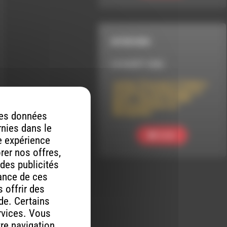
INTERVIEW
LE 8 AOÛT 2026
Lâcher-Prise par le Théâtre-
Cirqule en tournée dans le
Diois – Concert de Djeli
Moussa Diawara au
Baraquilles
 des données
rnies dans le
Ecouter
re expérience
orer nos offres,
 des publicités
mance de ces
 offrir des
ude. Certains
rvices. Vous
tre navigation