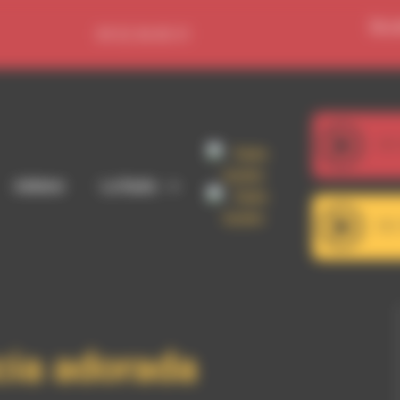
Se c
09 52 36 85 31
107
Dub Spence
Adhérer
La Radio
101
Adoniran Barb
ia adorada