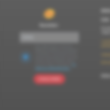
RDWA
À Die
Newsletter :
Du lun
10h00
7 rue F
26150 
Nous utilisons Brevo en tant que
plateforme marketing. En soumettant
ce formulaire, vous acceptez que les
contac
données personnelles que vous avez
fournies soient transférées à Brevo
09 52 
pour être traitées conformément
à la
politique de confidentialité de Brevo.
RDWA 
S'INSCRIRE