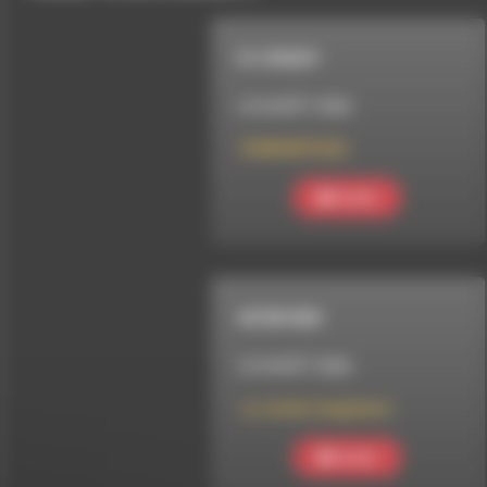
R U READY
LE 8 AOÛT 2026
RUREADY#222
Ecouter
INTERVIEW
LE 8 AOÛT 2026
Le Jardin imaginaire
Ecouter