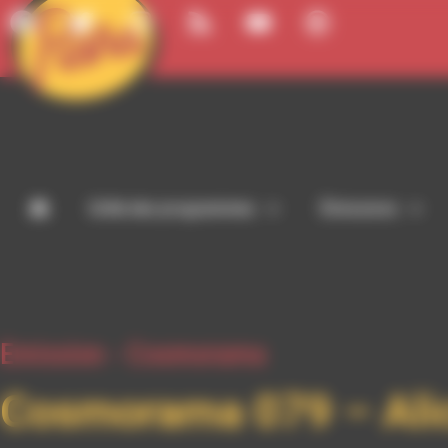
Panneau de gestion des cookies
Grille des programmes
Émissions
Emission -
Cosmorama
Cosmorama 079 – Alic