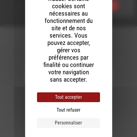
cookies sont
Ecouter
nécessaires au
fonctionnement du
site et de nos
services. Vous
pouvez accepter,
gérer vos
préférences par
Newsletter :
finalité ou continuer
votre navigation
sans accepter.
Nous utilisons Brevo en tant que plateforme
marketing. En soumettant ce formulaire, vous
acceptez que les données personnelles que
Tout accepter
vous avez fournies soient transférées à
Brevo pour être traitées conformément
à la
politique de confidentialité de Brevo.
Tout refuser
S'INSCRIRE
Personnaliser