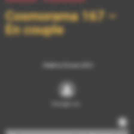
Cosmorama 167 –
En couple
Publié le 25 mars 2013
Partager sur…
Lecteur