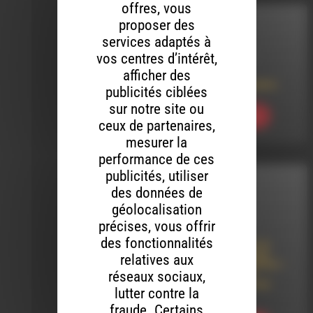
offres, vous
proposer des
INTERVIEW
services adaptés à
vos centres d’intérêt,
LE 8 AOÛT 2026
afficher des
Le Jardin imaginaire
publicités ciblées
sur notre site ou
Ecouter
ceux de partenaires,
mesurer la
performance de ces
publicités, utiliser
INTERVIEW
des données de
géolocalisation
LE 8 AOÛT 2026
précises, vous offrir
des fonctionnalités
Lâcher-Prise par le
Théâtre-Cirqule en
relatives aux
tournée dans le Diois –
réseaux sociaux,
Concert de Djeli
Moussa Diawara au
lutter contre la
Baraquilles
fraude. Certains