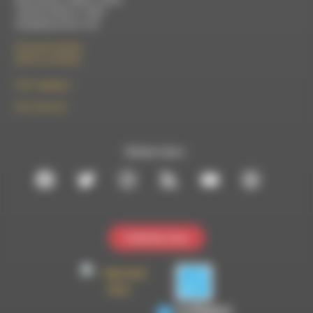
Jeudi de 9h30 à 17h30
Vendredi de 9h à 13h
50 rue de la piscine
26310 Luc-en-Diois
le101.7@rdwa.fr
09 61 44 63 52
Suivez-nous :
Contactez-nous