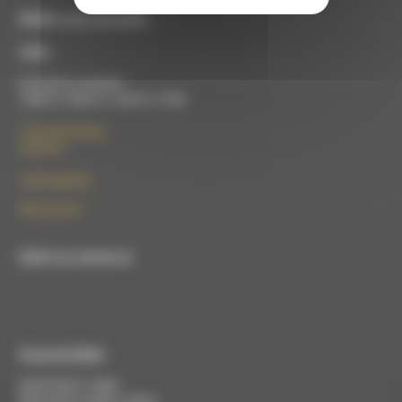
RDWA vous accueille :
À Die
Du lundi au vendredi :
10h00 à 12h00 et 13h30 à 17h00
7 rue Félix Germain
26150 Die
contact@rdwa.fr
09 52 36 85 31
RDWA est membre du
À Luc-en-Diois
Mardi 9h30 à 13h00
Mercredi de 14h00 à 18h30