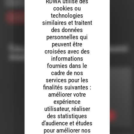
RDWA utilise des
navigateur pour mon prochain commentaire.
cookies ou
technologies
similaires et traitent
des données
personnelles qui
peuvent être
Ces productions peuvent aussi
croisées avec des
vous intéresser…
informations
fournies dans le
cadre de nos
R U READY
services pour les
finalités suivantes :
LE 8 AOÛT 2026
améliorer votre
expérience
RUREADY#222
utilisateur, réaliser
des statistiques
Ecouter
d’audience et études
pour améliorer nos