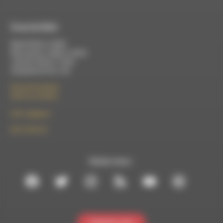
À Luc-en-Diois
Mardi 9h30 à 13h00
Mercredi de 14h00 à 18h30
Jeudi de 9h30 à 17h30
Vendredi de 9h à 13h
50 rue de la piscine
26310 Luc-en-Diois
le101.7@rdwa.fr
09 61 44 63 52
Suivez-nous :
Contactez-nous