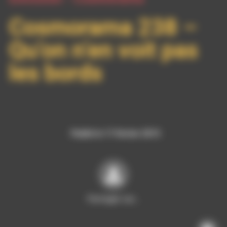
Cosmorama 238 –
Qu’on n’en voit pas
les bords
Publié le 17 février 2015
Partager sur…