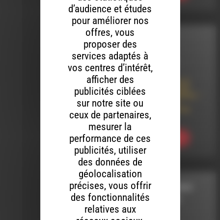
d’audience et études
pour améliorer nos
offres, vous
INTERVIEW
proposer des
services adaptés à
LE 8 AOÛT 2026
vos centres d’intérêt,
afficher des
Lâcher-Prise par le
Théâtre-Cirqule en
publicités ciblées
tournée dans le Diois –
sur notre site ou
Concert de Djeli
Moussa Diawara au
ceux de partenaires,
Baraquilles
mesurer la
performance de ces
Ecouter
publicités, utiliser
des données de
géolocalisation
précises, vous offrir
VOUS REPRENDREZ
des fonctionnalités
BIEN UN PEU DE
relatives aux
CLASSIQUE