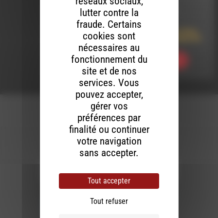
réseaux sociaux,
lutter contre la
LE 8 AOÛT 2026
fraude. Certains
Vous Reprendrez Bien
cookies sont
Un Peu De Classique 63
nécessaires au
fonctionnement du
Ecouter
site et de nos
services. Vous
pouvez accepter,
gérer vos
préférences par
finalité ou continuer
votre navigation
Newsletter :
sans accepter.
Tout accepter
Nous utilisons Brevo en tant que plateforme
marketing. En soumettant ce formulaire, vous
Tout refuser
acceptez que les données personnelles que
vous avez fournies soient transférées à
Brevo pour être traitées conformément
à la