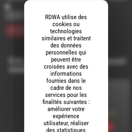
Enregistrer mon nom, mon e-mail et mon site dans le
RDWA utilise des
navigateur pour mon prochain commentaire.
cookies ou
technologies
similaires et traitent
des données
personnelles qui
Ces productions peuvent aussi
peuvent être
croisées avec des
vous intéresser…
informations
fournies dans le
cadre de nos
INTERVIEW
services pour les
finalités suivantes :
LE 8 AOÛT 2026
améliorer votre
Le Jardin imaginaire
expérience
utilisateur, réaliser
Ecouter
des statistiques