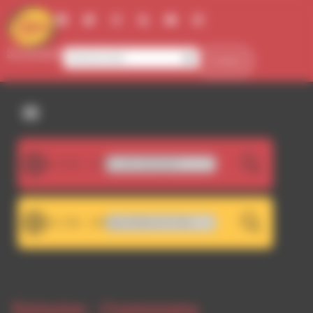
Panneau de gestion des cookies
Se connecter
Contact
107.5FM
GROOVEMAKERS - afro stimulation
LIVE
101.7FM
WA 101.7 - Décrochage RDWA 107.5 FM
LIVE
Emission -
Cosmorama