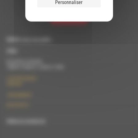
Personnaliser
politique de confidentialité de Brevo.
S'INSCRIRE
RDWA vous accueille :
À Die
Du lundi au vendredi :
10h00 à 12h00 et 13h30 à 17h00
7 rue Félix Germain
26150 Die
contact@rdwa.fr
09 52 36 85 31
RDWA est membre du