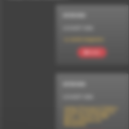
INTERVIEW
LE 8 AOÛT 2026
Le Jardin imaginaire
Ecouter
INTERVIEW
LE 8 AOÛT 2026
Lâcher-Prise par le Théâtre-
Cirqule en tournée dans le
Diois – Concert de Djeli
Moussa Diawara au
Baraquilles