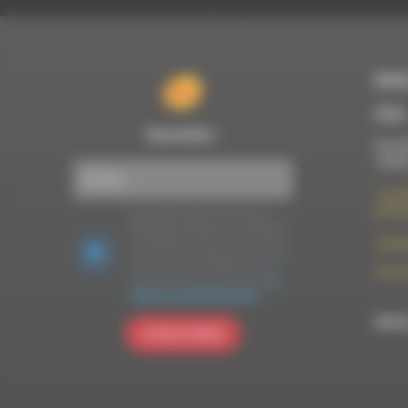
RDWA
À Die
Newsletter :
Du lun
10h00
7 rue F
26150 
Nous utilisons Brevo en tant que
plateforme marketing. En soumettant
ce formulaire, vous acceptez que les
contac
données personnelles que vous avez
fournies soient transférées à Brevo
09 52 
pour être traitées conformément
à la
politique de confidentialité de Brevo.
RDWA 
S'INSCRIRE