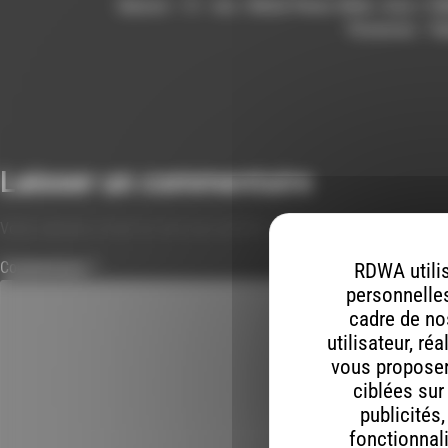
Saison – 5 – rec / Mole-Perec-Klein mus / U&
Paranoia – R
Laisser un commentaire
Votre adresse e-mail ne sera pas publiée.
Les champs obligatoires s
Commentaire
*
RDWA utilis
personnelles
cadre de nos
utilisateur, ré
vous proposer 
ciblées sur
publicités
fonctionnali