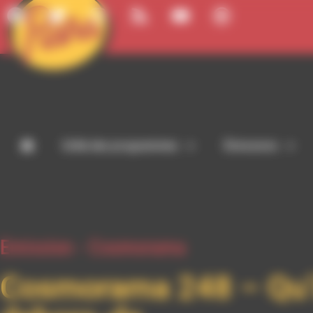
Panneau de gestion des cookies
Grille des programmes
Émissions
Emission -
Cosmorama
Cosmorama 248 – Qu’il