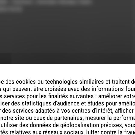
Me – Earlimart ; Animales Salvajes, Radio
augmenter
abia Sorda
ou
diminuer
le
volume.
ont indiqués avec
*
e des cookies ou technologies similaires et traitent
 qui peuvent être croisées avec des informations fou
 services pour les finalités suivantes : améliorer vot
aliser des statistiques d’audience et études pour améli
des services adaptés à vos centres d’intérêt, afficher
 notre site ou ceux de partenaires, mesurer la perfor
, utiliser des données de géolocalisation précises, vous
tés relatives aux réseaux sociaux, lutter contre la fra