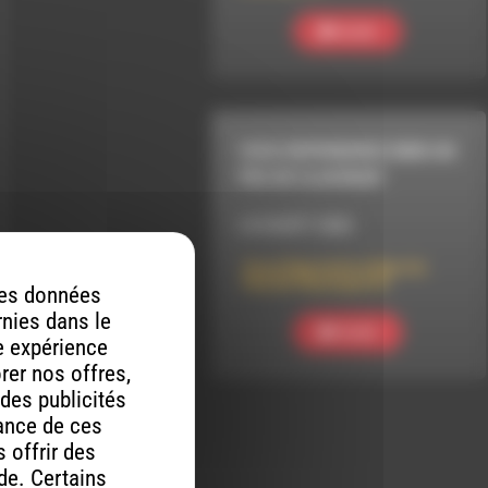
Ecouter
VOUS REPRENDREZ BIEN UN
PEU DE CLASSIQUE
LE 8 AOÛT 2026
Vous Reprendrez Bien Un
Peu De Classique 63
 des données
rnies dans le
Ecouter
re expérience
orer nos offres,
 des publicités
mance de ces
 offrir des
ude. Certains