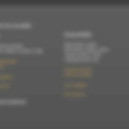
 vous accueille :
À Luc-en-Diois
Mardi 9h30 à 13h00
di au vendredi :
Mercredi de 14h00 à 18h30
 à 12h00 et 13h30 à 17h00
Jeudi de 9h30 à 17h30
Vendredi de 9h à 13h
élix Germain
Die
50 rue de la piscine
26310 Luc-en-Diois
t@rdwa.fr
le101.7@rdwa.fr
36 85 31
09 61 44 63 52
est membre du