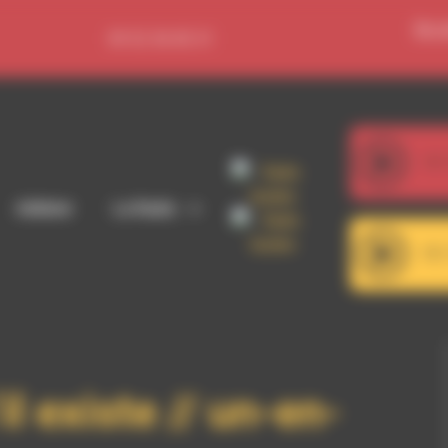
Se c
09 52 36 85 31
107
Adhérer
La Radio
101
RDWA 10
 existe // un-en-