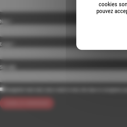
cookies son
pouvez accept
Nom
*
E-mail
*
Site web
Enregistrer mon nom, mon e-mail et mon site dans le navigateur 