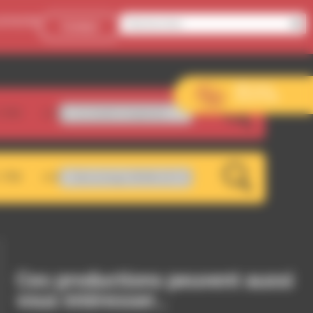
onnecter
Contact
Aller sur le
site de l’EVS
.5FM
Yves - Le Jardin imaginaire
LIVE
.7FM
1.7 - Décrochage RDWA 107.5 FM
LIVE
Ces productions peuvent aussi
vous intéresser…