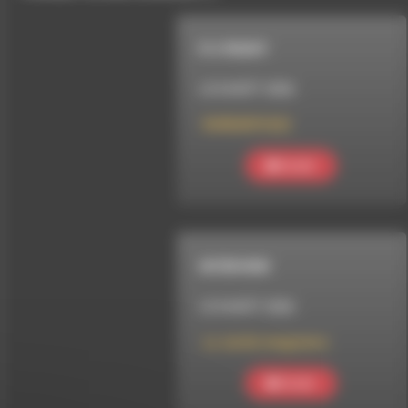
R U READY
LE 8 AOÛT 2026
RUREADY#222
Ecouter
INTERVIEW
LE 8 AOÛT 2026
Le Jardin imaginaire
Ecouter