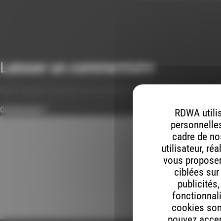
Laisser un commentaire
Votre adresse e-mail ne sera pas publiée.
Les champs obligatoires s
Commentaire
*
RDWA utilis
personnelles
cadre de nos
utilisateur, ré
vous proposer 
ciblées sur
publicités
fonctionnali
cookies son
pouvez accept