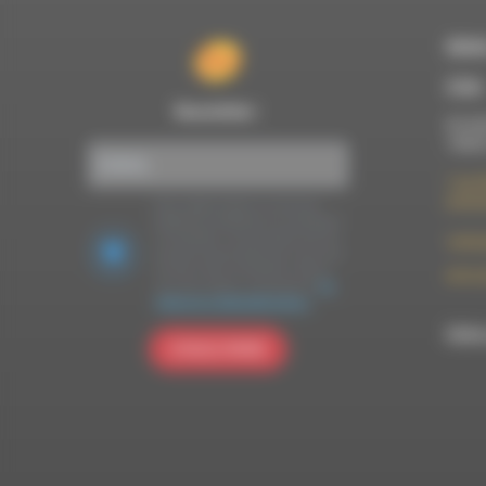
RDWA
À Die
Newsletter :
Du lun
10h00
7 rue F
26150 
Nous utilisons Brevo en tant que
plateforme marketing. En soumettant
ce formulaire, vous acceptez que les
contac
données personnelles que vous avez
fournies soient transférées à Brevo
09 52 
pour être traitées conformément
à la
politique de confidentialité de Brevo.
RDWA 
S'INSCRIRE