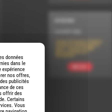
INTERVIEW
LE 8 AOÛT 2026
Lâcher-Prise par le Théâtre-
Cirqule en tournée dans le
Diois – Concert de Djeli
Moussa Diawara au
Baraquilles
 des données
rnies dans le
Ecouter
re expérience
orer nos offres,
 des publicités
mance de ces
 offrir des
ude. Certains
rvices. Vous
tre navigation