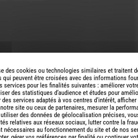
ou
diminuer
le
volume.
ont indiqués avec
*
e des cookies ou technologies similaires et traitent
 qui peuvent être croisées avec des informations fou
 services pour les finalités suivantes : améliorer vot
aliser des statistiques d’audience et études pour améli
des services adaptés à vos centres d’intérêt, afficher
 notre site ou ceux de partenaires, mesurer la perfor
, utiliser des données de géolocalisation précises, vous
tés relatives aux réseaux sociaux, lutter contre la fra
t nécessaires au fonctionnement du site et de nos se
er, gérer vos préférences par finalité ou continuer vo