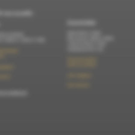
 vous accueille :
À Luc-en-Diois
Mardi 9h30 à 13h00
di au vendredi :
Mercredi de 14h00 à 18h30
 à 12h00 et 13h30 à 17h00
Jeudi de 9h30 à 17h30
Vendredi de 9h à 13h
élix Germain
Die
50 rue de la piscine
26310 Luc-en-Diois
t@rdwa.fr
le101.7@rdwa.fr
36 85 31
09 61 44 63 52
est membre du