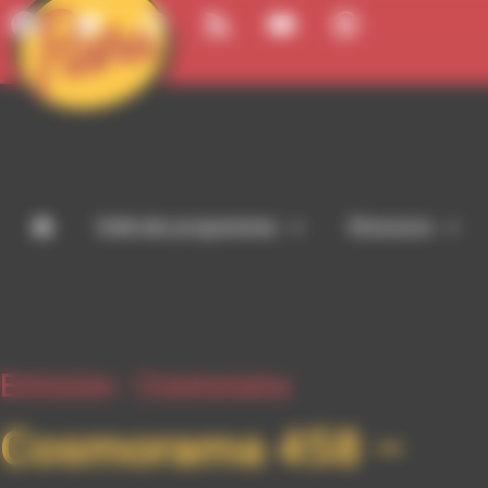
Panneau de gestion des cookies
Grille des programmes
Émissions
Emission -
Cosmorama
Cosmorama 458 –