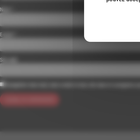
Nom
*
E-mail
*
Site web
Enregistrer mon nom, mon e-mail et mon site dans le navigateur 