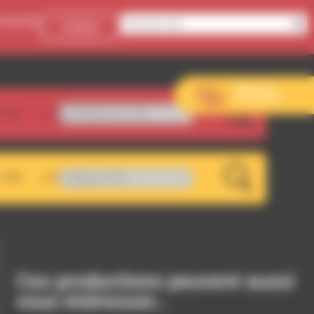
onnecter
Contact
Aller sur le
site de l’EVS
.5FM
chage RDWA 101.7 FM
LIVE
.7FM
aller - Abstract #14
LIVE
Ces productions peuvent aussi
vous intéresser…