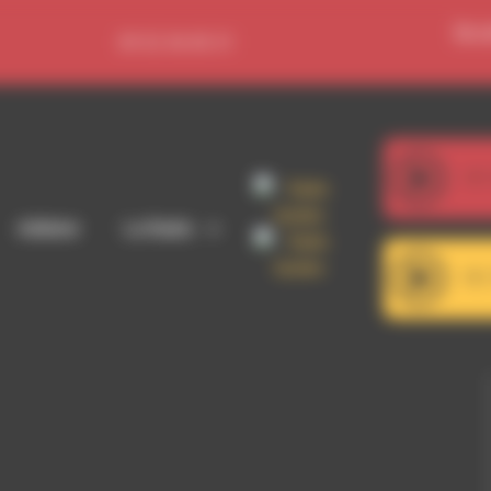
Se c
09 52 36 85 31
107
RDWA 107.5 - Décro
Adhérer
La Radio
101
Harry H