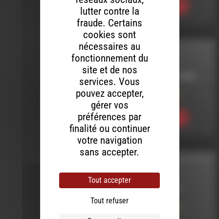
Ecouter
lutter contre la
fraude. Certains
cookies sont
nécessaires au
MELTIN' DUB
fonctionnement du
site et de nos
LE 28 DÉCEMBRE 2023
services. Vous
pouvez accepter,
Meltin’ Dub (718)
gérer vos
préférences par
Ecouter
finalité ou continuer
votre navigation
sans accepter.
MELTIN' DUB
Tout accepter
LE 24 AOÛT 2023
Tout refuser
Meltin’ Dub (700) :
Coton_Tige