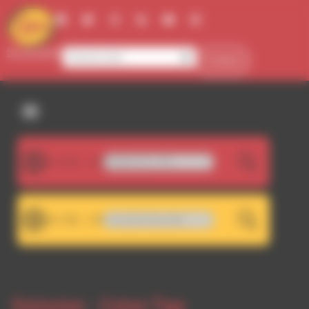
Panneau de gestion des cookies
Se connecter
Contact
107.5FM
07.5 - Décrochage RDWA 101.7 FM
LIVE
101.7FM
The Roots Doctors - You Don't Know Me
LIVE
Emission -
Coton Tige