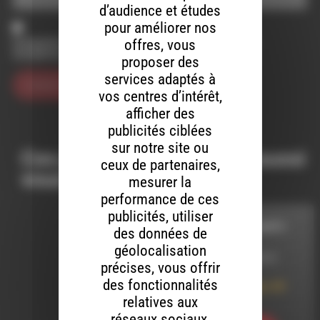
d’audience et études
pour améliorer nos
Enregistrer mon nom, mon e-mail et mon site dans le
offres, vous
navigateur pour mon prochain commentaire.
proposer des
services adaptés à
vos centres d’intérêt,
afficher des
publicités ciblées
sur notre site ou
Ces productions peuvent aussi
ceux de partenaires,
vous intéresser…
mesurer la
performance de ces
publicités, utiliser
STARS DES CHAMPS
des données de
géolocalisation
LE 13 JANVIER 2015
précises, vous offrir
des fonctionnalités
Stars des Champs 88
sans Mikmool
relatives aux
réseaux sociaux,