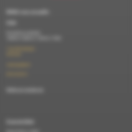
RDWA vous accueille :
À Die
Du lundi au vendredi :
10h00 à 12h00 et 13h30 à 17h00
7 rue Félix Germain
26150 Die
contact@rdwa.fr
09 52 36 85 31
RDWA est membre du
À Luc-en-Diois