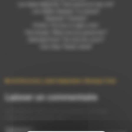
Les Sales Majestés “Sois pauvre et tais-toi!”
Les Veilles Salopes “La minute”
Slaanesh “L’ennemi”
P.O.Box “On how to light a fire”
The Unseen “What are you gonna do?”
Zabriskie Point “Où sont les cons?”
Cam Step “Sweet skunk”
Antifascisme
,
Label Independant
,
Musique
,
Punk
Laisser un commentaire
Votre adresse e-mail ne sera pas publiée.
Les champs
obligatoires sont indiqués avec
*
Commentaire
*