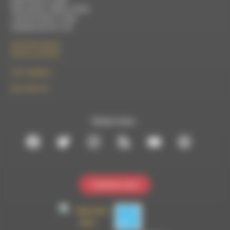
Mardi 9h30 à 13h00
Mercredi de 14h00 à 18h30
Jeudi de 9h30 à 17h30
Vendredi de 9h à 13h
50 rue de la piscine
26310 Luc-en-Diois
le101.7@rdwa.fr
09 61 44 63 52
Suivez-nous :
Contactez-nous