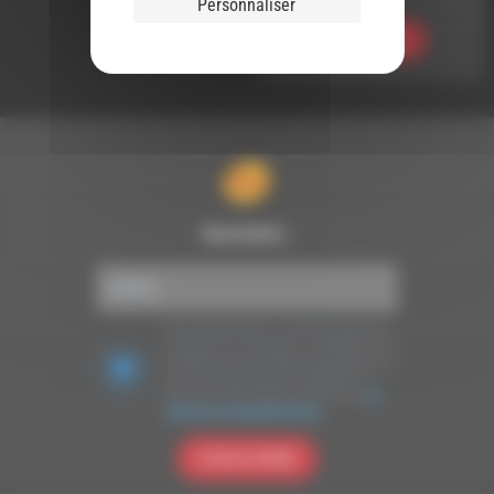
Personnaliser
Ecouter
Newsletter :
Nous utilisons Brevo en tant que plateforme
marketing. En soumettant ce formulaire, vous
acceptez que les données personnelles que
vous avez fournies soient transférées à
Brevo pour être traitées conformément
à la
politique de confidentialité de Brevo.
S'INSCRIRE