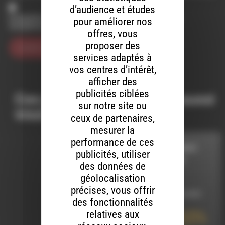
d’audience et études
Enregistrer mon nom, mon e-mail et mon site dans le
pour améliorer nos
navigateur pour mon prochain commentaire.
offres, vous
proposer des
services adaptés à
vos centres d’intérêt,
afficher des
publicités ciblées
Ces productions peuvent aussi
sur notre site ou
vous intéresser…
ceux de partenaires,
mesurer la
performance de ces
VOUS REPRENDREZ
publicités, utiliser
BIEN UN PEU DE
des données de
CLASSIQUE
géolocalisation
précises, vous offrir
LE 27 DÉCEMBRE 2025
des fonctionnalités
relatives aux
Vous Reprendrez Bien
Un Peu De Classique 47