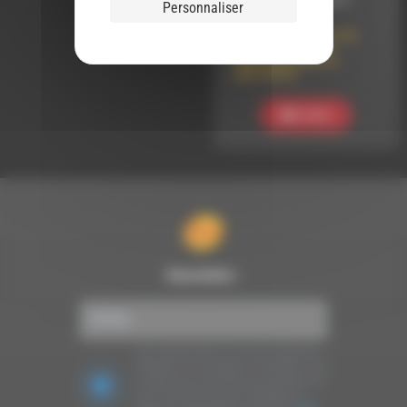
LE 11 JUILLET 2024
Personnaliser
Les Compagnons Du
Gras Jambon au
Festival Echos et
Merveilles
Ecouter
Newsletter :
Nous utilisons Brevo en tant que plateforme
marketing. En soumettant ce formulaire, vous
acceptez que les données personnelles que
vous avez fournies soient transférées à