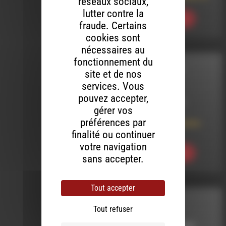
réseaux sociaux,
lutter contre la
Ecouter
fraude. Certains
cookies sont
nécessaires au
fonctionnement du
CONFINAGE DE
site et de nos
VINYLES
services. Vous
pouvez accepter,
LE 18 AVRIL 2021
gérer vos
préférences par
Confinage de Vinyles
#666
finalité ou continuer
votre navigation
Ecouter
sans accepter.
Tout accepter
INTERVIEW
Tout refuser