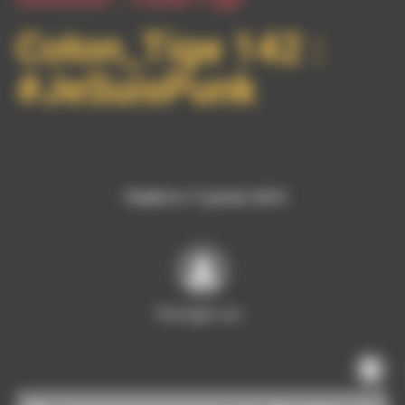
Coton_Tige 142 :
#JeSuisPunk
Publié le 11 janvier 2015
Partager sur…
Lecteur