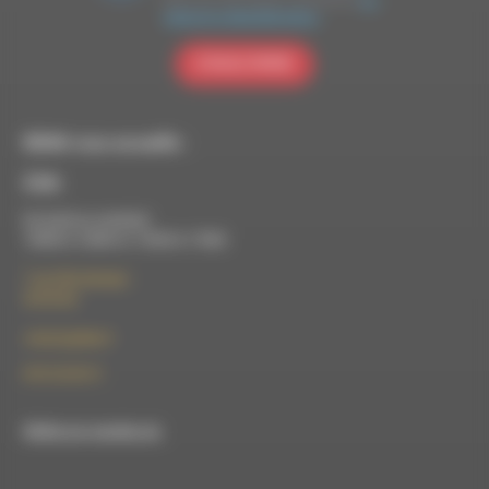
Brevo pour être traitées conformément
à la
politique de confidentialité de Brevo.
S'INSCRIRE
RDWA vous accueille :
À Die
Du lundi au vendredi :
10h00 à 12h00 et 13h30 à 17h00
7 rue Félix Germain
26150 Die
contact@rdwa.fr
09 52 36 85 31
RDWA est membre du