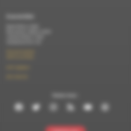
À Luc-en-Diois
Mardi 9h30 à 13h00
Mercredi de 14h00 à 18h30
Jeudi de 9h30 à 17h30
Vendredi de 9h à 13h
50 rue de la piscine
26310 Luc-en-Diois
le101.7@rdwa.fr
09 61 44 63 52
Suivez-nous :