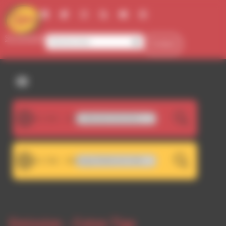
Panneau de gestion des cookies
Se connecter
Contact
107.5FM
George Danquah - Mbesiafo (Part One)
LIVE
101.7FM
DWA 101.7 - Décrochage RDWA 107.5 FM
LIVE
Emission -
Coton Tige