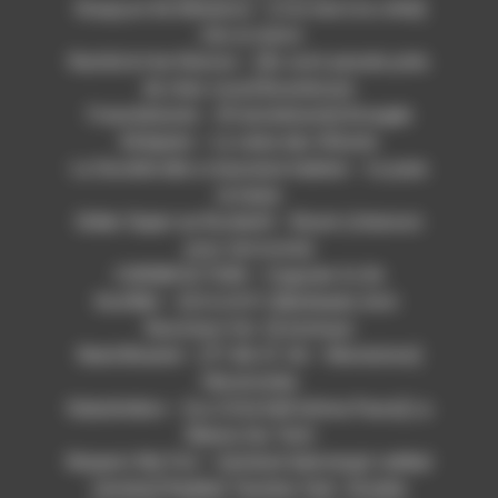
Soupçon De Démence – [J’ai mal à la crète]
J’en ai marre
Rachid et les Ratons – [Ils sont passés près
de chez vous] Boumboum
Francbâtards – [Francbâtards] Enragée
Kirkipete – La valse des fêtards
La Société elle a mauvaise haleine – tu pues
la haine
Didier Super au Rockerill – Boum (chanson
pour terroriste)
CORSIK’ACTION – Cagoule 4 Life
Konflikt – [S.H.A.R.P. (Skinheads Anti-
Racistes) Vol. 2] Antinazi
René Binamé – [71-86-21-36 – Révolution]
Hécatombe
Kalashnikov – [La Città Dell’ultima Paura] La
Siberia Sui Tetti
Respect My Fist – [wütend überzeugt radikal
tanzbar] Radikal Tanzbar feat. Sookee