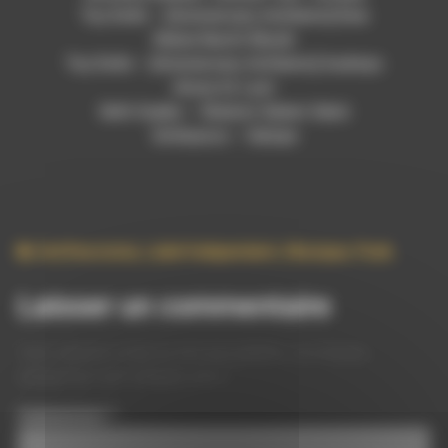
Toy Dolls – [Anniversary Anthems] Eine
Kleine Nacht Muzik
Toy Dolls – [Anniversary Anthems] Audreys
Alone At Last
Seth Gueko – Shalom Salam Salut
Schlaasss – Salope
Antifascisme
,
Label Independant
,
Musique
,
Punk
Laisser un commentaire
Votre adresse e-mail ne sera pas publiée.
Les champs
obligatoires sont indiqués avec
*
Commentaire
*