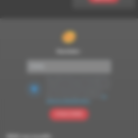
Newsletter :
Nous utilisons Brevo en tant que plateforme
marketing. En soumettant ce formulaire, vous
acceptez que les données personnelles que
vous avez fournies soient transférées à
Brevo pour être traitées conformément
à la
politique de confidentialité de Brevo.
S'INSCRIRE
RDWA vous accueille :