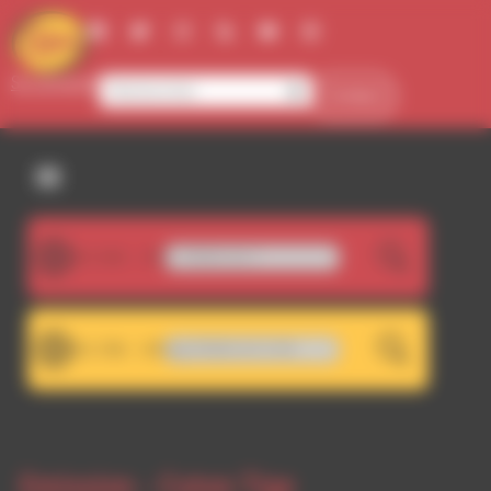
Panneau de gestion des cookies
Se connecter
Contact
107.5FM
RDWA 107.5 - RDWA 101.7
LIVE
101.7FM
101.7 - Décrochage RDWA 107.5 FM
LIVE
Emission -
Coton Tige