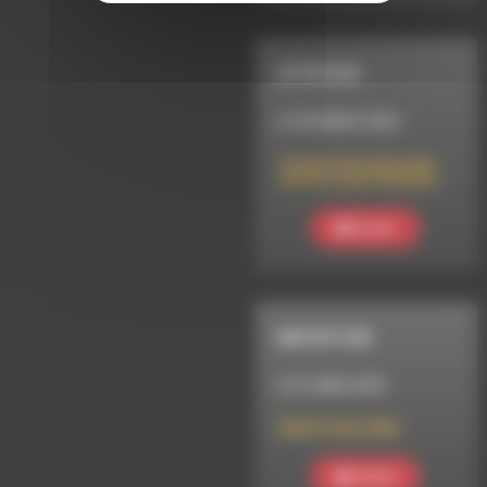
INTERVIEW
LE 26 MARS 2025
Soirée Internationale
du Droit des Flammes
Ecouter
MELTIN' DUB
LE 31 MAI 2018
Meltin’ Dub (428)
Ecouter