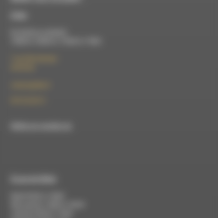
À Die
Du lundi au vendredi :
10h00 à 12h00 et 13h30 à 17h00
7 rue Félix Germain
26150 Die
contact@rdwa.fr
09 52 36 85 31
RDWA est membre du
À Luc-en-Diois
Mardi 9h30 à 13h00
Mercredi de 14h00 à 18h30
Jeudi de 9h30 à 17h30