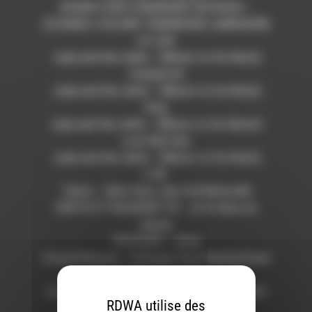
ROGER CAVE & BERNARD SAUVAGE –
[COGNAC COCARD TENDRESSE LABRADOR]
LE JUS
Judy and the Jerks – [Music to Go Nuts]
Candytroll
Judy and the Jerks – [Music to Go Nuts]
Dog
Judy and the Jerks – [Music to Go Nuts] I
Lost My Feet
Judy and the Jerks – [Music to Go Nuts]
C.W.
Tados – [Des Gars, des Os] Bidonville
CRETE ET PAQUERETTE – je te tiens en
laisse
103 POGO – (live)
Casual Nausea – [Change Your Reality] Dead
On The Outside
La Kritique Noire – [Démo 2017] Viens Chez
RDWA utilise des
Moi