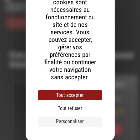
cookies sont
Enregistrer mon nom, mon e-mail et mon site dans le
nécessaires au
navigateur pour mon prochain commentaire.
fonctionnement du
site et de nos
services. Vous
pouvez accepter,
gérer vos
Ces productions peuvent aussi
préférences par
finalité ou continuer
vous intéresser…
votre navigation
sans accepter.
STARS DES CHAMPS
Tout accepter
LE 1 OCTOBRE 2013
Tout refuser
Stars des Champs 51
avec The Snooks
Personnaliser
Ecouter