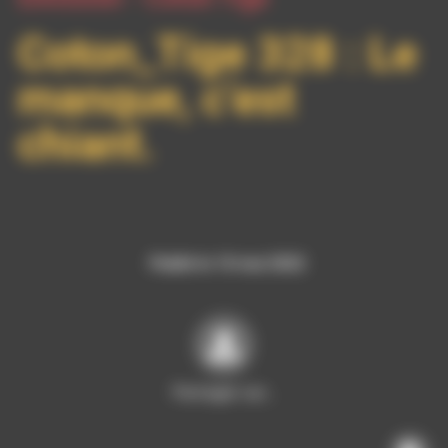
Coton_Tige 328 : Le
manque, c’est
chiant.
Publié le 10 mai 2022
Partager sur…