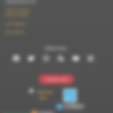
Vendredi de 9h à 13h
50 rue de la piscine
26310 Luc-en-Diois
le101.7@rdwa.fr
09 61 44 63 52
Suivez-nous :
Contactez-nous