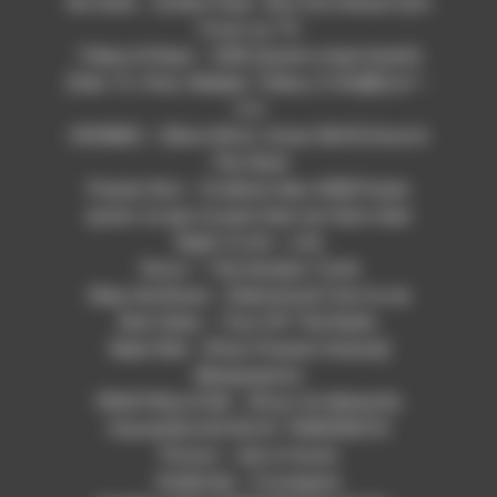
No Dolls – [Chilis Punk : Riot Grrrl Brasil 3] In
Front on TV
Tideux & Raan – QVB (Quatre vingt breizh)
[feat. FL-How, Skalpel, Tideux, E.One][h].ur! –
3-4
CRONIES – [Slow Wrist, Grave Shift] Hose In
The Sand
Poesie Zero – [L’album bleu #08] Putain
qu’est ce que ca peut bien me faire chier
Right 4 Life – Life
Terror – The Hardest Truth
Obey the Brave – [Salvation] C’est la vie
Bob Vylan – Turn Off The Radio
Seein Red – [Past Present Intense]
Manipulation
PEKATRALATAK – [Pour Un Djihad De
Classe] BLACK BLOC TERRORISTE
Pizzza – rien à foutre
Kvelertak – Fossegrim