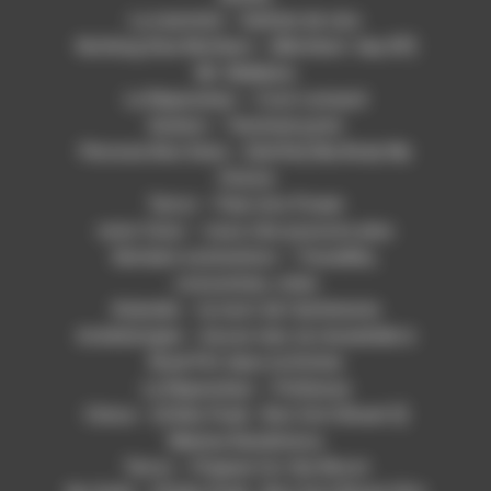
La marmite – Sulfate de zinc
Nothing Else Mothers – [Mothers’ day EP]
Mr. Makkara
Le Reparateur – Cool connard
Sodom – Terminal point
Persona Non Data – [Suffer] My Body My
Choice
Terror – Pain into Power
nono futur – nous n’en pouvons plus
Derniere sommation – Travailles,
consomme, crève
Kobolds – la mort de l’alchimiste
Astéréotypie – Aucun mec ne ressemble à
Brad Pitt dans la Drôme
Le Reparateur – Politesse
Cínica – [Chilis Punk : Riot Grrrl Brasil 3]
Menina Randômica
Terror – Prepare for the Worst