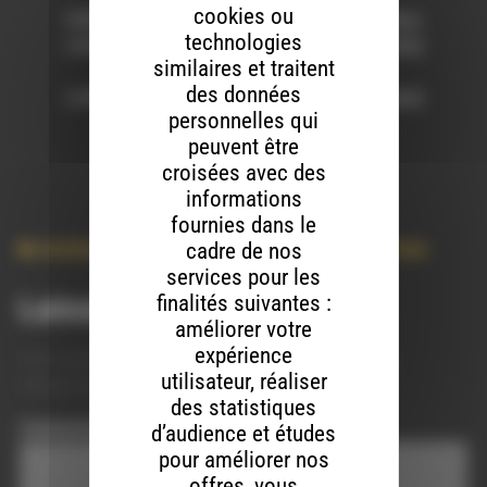
cookies ou
HONG! – [Punk Cinta Damai EP] Menggelikan
technologies
L’ARGENT DE LA DROGUE – [Présidentiable$]
similaires et traitent
introniZation
des données
L’ARGENT DE LA DROGUE – [Présidentiable$]
personnelles qui
pro-Mac
peuvent être
croisées avec des
informations
fournies dans le
cadre de nos
Antifascisme
,
Label Independant
,
Musique
,
Punk
services pour les
finalités suivantes :
Laisser un commentaire
améliorer votre
expérience
Votre adresse e-mail ne sera pas publiée.
Les champs
utilisateur, réaliser
obligatoires sont indiqués avec
*
des statistiques
Commentaire
*
d’audience et études
pour améliorer nos
offres, vous