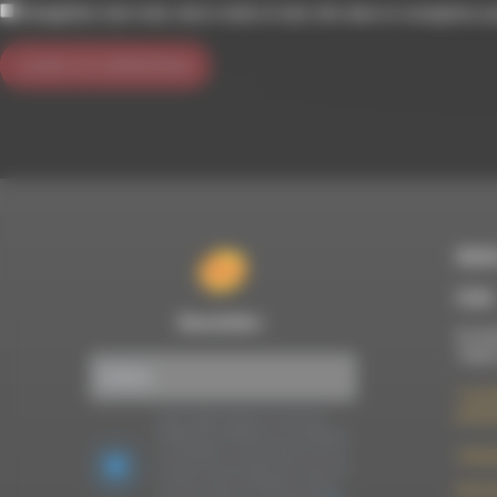
Enregistrer mon nom, mon e-mail et mon site dans le navigateur 
RDWA
À Die
Newsletter :
Du lun
10h00
7 rue F
26150 
Nous utilisons Brevo en tant que
plateforme marketing. En soumettant
ce formulaire, vous acceptez que les
contac
données personnelles que vous avez
fournies soient transférées à Brevo
09 52 