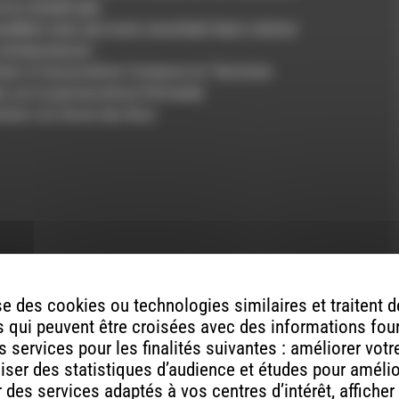
ou
n la connaît peu.
diminuer
vaillent avec eux nous racontent leurs visions
le
connaissances :
volume.
ur à l’association Compost et Territoire
es sur la permaculture Permalab
cher à la ferme des Buis
e des cookies ou technologies similaires et traitent
 qui peuvent être croisées avec des informations fou
ont indiqués avec
*
 services pour les finalités suivantes : améliorer vot
aliser des statistiques d’audience et études pour améli
des services adaptés à vos centres d’intérêt, afficher