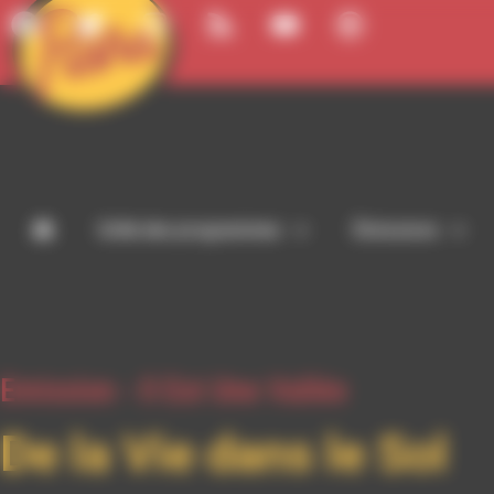
Panneau de gestion des cookies
Grille des programmes
Émissions
Emission -
Il Est Une Vallée
De la Vie dans le Sol