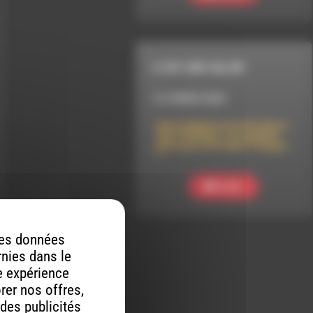
IL EST UNE VALLÉE
LE 2 MARS 2022
Alain Aubanel et la Distillerie
des 4 Vallées, “La Lavande
n’est pas un Produit Toxique
!”
Ecouter
 des données
rnies dans le
re expérience
orer nos offres,
 des publicités