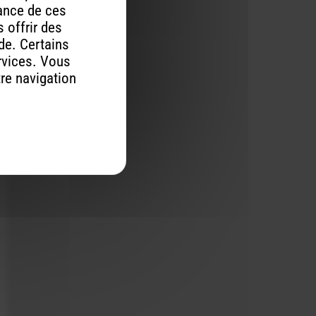
mance de ces
 offrir des
ude. Certains
rvices. Vous
tre navigation