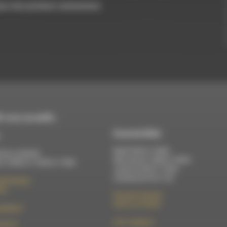
pour mon prochain commentaire.
 vous accueille :
À Luc-en-Diois
Mardi 9h30 à 13h00
di au vendredi :
Mercredi de 14h00 à 18h30
 à 12h00 et 13h30 à 17h00
Jeudi de 9h30 à 17h30
Vendredi de 9h à 13h
élix Germain
Die
50 rue de la piscine
26310 Luc-en-Diois
t@rdwa.fr
le101.7@rdwa.fr
36 85 31