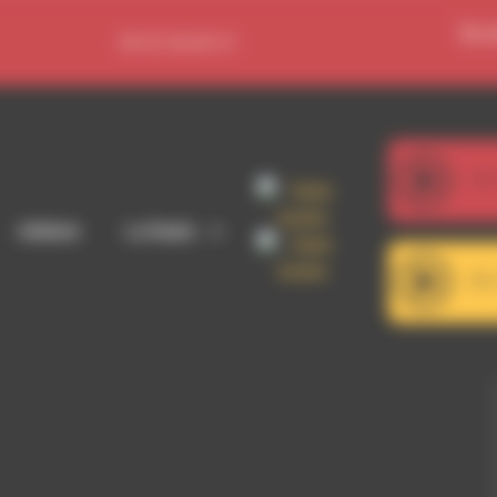
Se c
09 52 36 85 31
107
Adhérer
La Radio
101