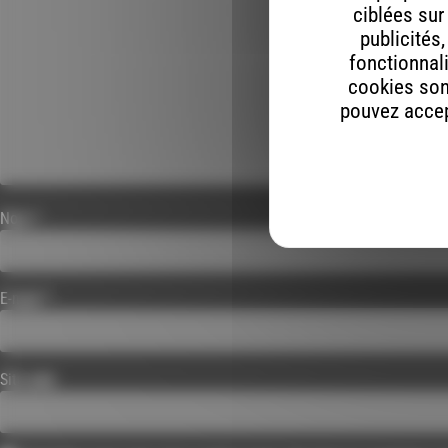
ciblées sur
publicités
fonctionnali
cookies son
pouvez accept
Nom
*
E-mail
*
Site web