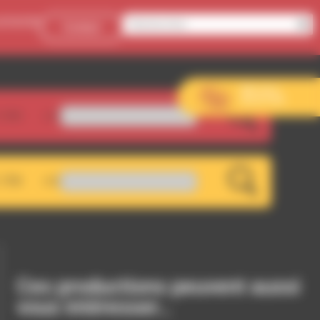
onnecter
Contact
Aller sur le
site de l’EVS
.5FM
Rock à la Casbah - 107_MIXTAPE_S
LIVE
.7FM
RDWA 101.7 - Décrochage RDWA 
LIVE
Ces productions peuvent aussi
vous intéresser…