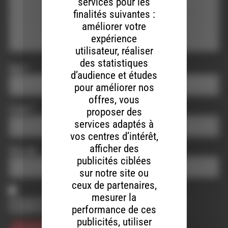
services pour les
u
e
finalités suivantes :
m
v
améliorer votre
e
o
expérience
.
l
utilisateur, réaliser
u
des statistiques
Nom
*
m
d’audience et études
e
pour améliorer nos
.
offres, vous
E-mail
*
proposer des
services adaptés à
vos centres d’intérêt,
afficher des
Site web
publicités ciblées
sur notre site ou
ceux de partenaires,
mesurer la
Enregistrer mon nom, mon e-mail et mon site dans le
performance de ces
navigateur pour mon prochain commentaire.
publicités, utiliser