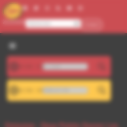
Panneau de gestion des cookies
Se connecter
Contact
107.5FM
Goran Bregovic - Cocek
LIVE
101.7FM
.7 - Décrochage RDWA 107.5 FM
LIVE
Emission -
Deux Points Ouvrez Les