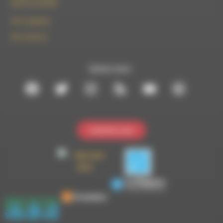
26310 Luc-en-Diois
le101.7@rdwa.fr
09 61 44 63 52
Suivez-nous :
Contactez-nous