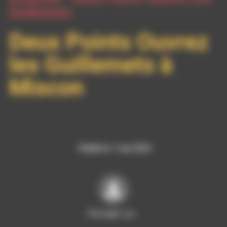
Guillemets
Deux Points Ouvrez
les Guillemets à
Miscon
Publié le 1 mai 2021
Partager sur…