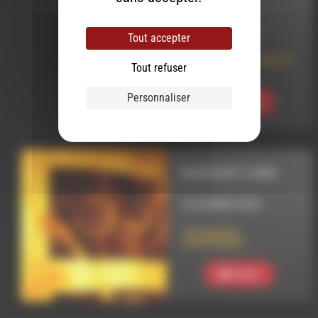
INTERVIEW
LE 16 MARS 2021
Tout accepter
L’Espace Jeune dans le
Tout refuser
Diois
Personnaliser
Ecouter
NOTRE MOT À DIRE
LE 26 MARS 2022
Les pervers
narcissiques
Ecouter