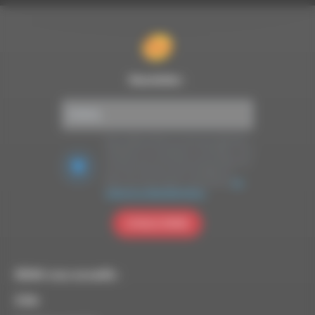
Newsletter :
Nous utilisons Brevo en tant que plateforme
marketing. En soumettant ce formulaire, vous
acceptez que les données personnelles que
vous avez fournies soient transférées à
Brevo pour être traitées conformément
à la
politique de confidentialité de Brevo.
S'INSCRIRE
RDWA vous accueille :
À Die