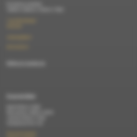
Du lundi au vendredi :
10h00 à 12h00 et 13h30 à 17h00
7 rue Félix Germain
26150 Die
contact@rdwa.fr
09 52 36 85 31
RDWA est membre du
À Luc-en-Diois
Mardi 9h30 à 13h00
Mercredi de 14h00 à 18h30
Jeudi de 9h30 à 17h30
Vendredi de 9h à 13h
50 rue de la piscine