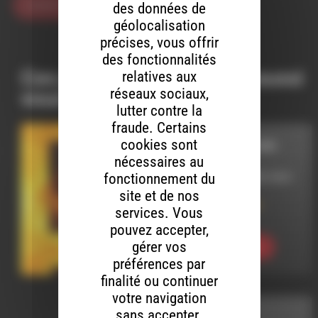
des données de
géolocalisation
précises, vous offrir
des fonctionnalités
Ces productions peuvent aussi
relatives aux
réseaux sociaux,
vous intéresser…
lutter contre la
fraude. Certains
cookies sont
NOTRE MOT À DIRE
nécessaires au
fonctionnement du
LE 24 SEPTEMBRE 2024
site et de nos
Être seul.e ou en
services. Vous
couple
pouvez accepter,
gérer vos
Ecouter
préférences par
finalité ou continuer
votre navigation
sans accepter.