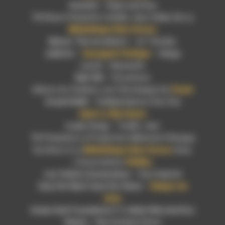
Gomme
– Rape and Run
Tif
Nous Présente L’atelier Jeux Vidéo De La
Médiathèque
Diois
Vercors
Mezer
The
Architect
– At The Bar
Juliette
–
Sauvagerie Poétique
– Neige
Lou
K
– Nazareth
Bak
XIII
– Vocations
Allons Au Cinéma, Les Chroniques Du
Pestel
Grand
Kallé
– Indépendance Cha Cha
Après Le Bip Sonore
Louie
Zong
– Traffic Jam
Tif
Présente La Projection Mémoire Filmique
Du Diois A La
Médiathèque
Diois
Vercors
Avec
L’association
OfniBus
Les Vulves Assassines
– Das Kapital
Quoi De Neuf Quoi De Vieux
–
Eduque ton
vieux
Asian
Dub
Foundation
Ft
Likkle
Mai
And Dry
Heavy
– Raj Antique Store