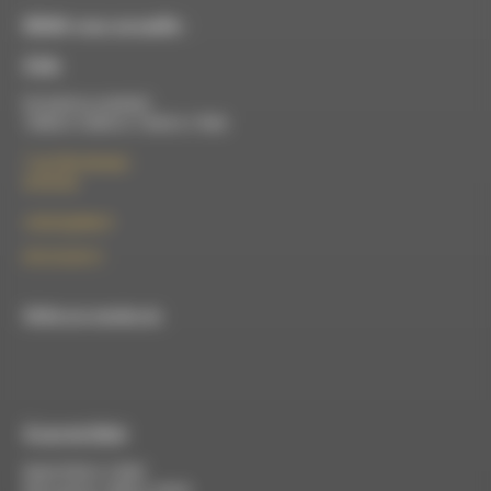
RDWA vous accueille :
À Die
Du lundi au vendredi :
10h00 à 12h00 et 13h30 à 17h00
7 rue Félix Germain
26150 Die
contact@rdwa.fr
09 52 36 85 31
RDWA est membre du
À Luc-en-Diois
Mardi 9h30 à 13h00