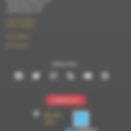
Mercredi de 14h00 à 18h30
Jeudi de 9h30 à 17h30
Vendredi de 9h à 13h
50 rue de la piscine
26310 Luc-en-Diois
le101.7@rdwa.fr
09 61 44 63 52
Suivez-nous :
Contactez-nous