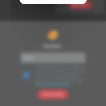
Ecouter
Newsletter :
Nous utilisons Brevo en tant que plateforme
marketing. En soumettant ce formulaire, vous
acceptez que les données personnelles que
vous avez fournies soient transférées à
Brevo pour être traitées conformément
à la
politique de confidentialité de Brevo.
S'INSCRIRE