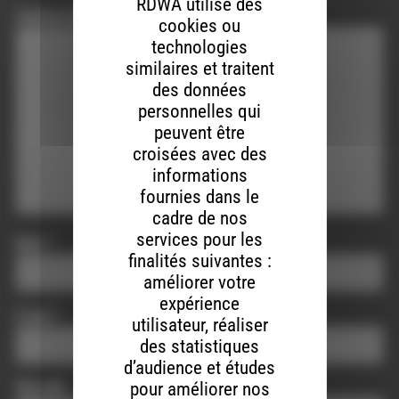
RDWA utilise des
Commentaire
*
cookies ou
technologies
similaires et traitent
des données
personnelles qui
peuvent être
croisées avec des
informations
fournies dans le
cadre de nos
services pour les
Nom
*
finalités suivantes :
améliorer votre
expérience
E-mail
*
utilisateur, réaliser
des statistiques
d’audience et études
pour améliorer nos
Site web