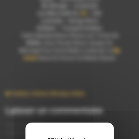
Mr Morgan
– Cumbiatek
Les Mercredis Du
101
–
DeD
Loutreba
– Swingy Move
Dj Kyem
– Trompette Balkan
Cette Semaine Nous Fêtons Les 15 Ans De
RDWA
, Vous Pouvez Nous Laissez Un
Message Pour Votre Radio Locale Sur Le
Bip
Sonore
Nous En Ferons Un Rendu Sonore
Cinema
,
Culture
,
Musique
,
Radio
Laisser un commentaire
Votre adresse e-mail ne sera pas publiée.
Les champs
obligatoires sont indiqués avec
*