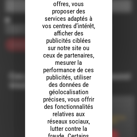
offres, vous
proposer des
services adaptés à
vos centres d’intérêt,
Enregistrer mon nom, mon e-mail et mon site dans le
navigateur pour mon prochain commentaire.
afficher des
publicités ciblées
sur notre site ou
ceux de partenaires,
mesurer la
performance de ces
Ces productions peuvent aussi
publicités, utiliser
vous intéresser…
des données de
géolocalisation
précises, vous offrir
des fonctionnalités
LE 2 JUIN 2026
relatives aux
Le cinéma Le Pestel au
réseaux sociaux,
Festival de Cannes
lutter contre la
fraude. Certains
Ecouter