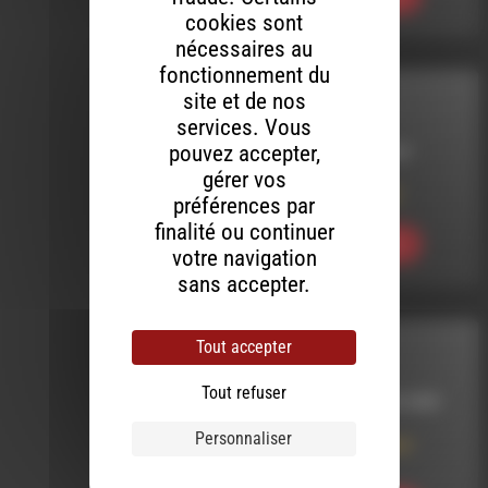
cookies sont
nécessaires au
fonctionnement du
site et de nos
MELTIN' DUB
services. Vous
pouvez accepter,
LE 8 FÉVRIER 2018
gérer vos
Meltin’ Dub (412)
préférences par
finalité ou continuer
Ecouter
votre navigation
sans accepter.
Tout accepter
INTERVIEW
Tout refuser
LE 20 NOVEMBRE 2020
Personnaliser
Se Recentrer pour
Faire Face