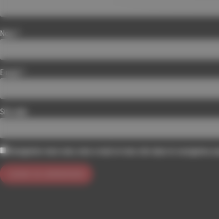
Nom
*
E-mail
*
Site web
Enregistrer mon nom, mon e-mail et mon site dans le navigateur 