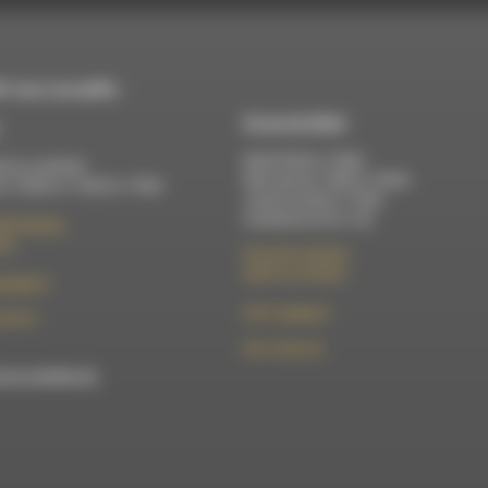
 vous accueille :
À Luc-en-Diois
Mardi 9h30 à 13h00
di au vendredi :
Mercredi de 14h00 à 18h30
 à 12h00 et 13h30 à 17h00
Jeudi de 9h30 à 17h30
Vendredi de 9h à 13h
élix Germain
Die
50 rue de la piscine
26310 Luc-en-Diois
t@rdwa.fr
le101.7@rdwa.fr
36 85 31
09 61 44 63 52
est membre du