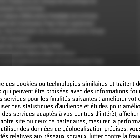
tte-Chalancon en charge de la politique du
rtement de la Drôme
la
Caisse d’Allocation Familiale
de la Drôme
auté de Communes Pays Diois
également
s, Vice-Président du conseil général en charge
t du transport
é de Commune Pays Diois
Assistantes Maternelles
du Diois
nseil d’administration de l’association “
Les
 à Rémuzat
on “
Les Lucioles
” à Lus-la-Croix-Haute
e des cookies ou technologies similaires et traitent
isir “
Abracadabra
” à Chatillon-en-Diois
 qui peuvent être croisées avec des informations fou
.06.13
 services pour les finalités suivantes : améliorer vot
, Chatillon-en-Diois
aliser des statistiques d’audience et études pour améli
H01’31”
des services adaptés à vos centres d’intérêt, afficher
: Louis XXI
 notre site ou ceux de partenaires, mesurer la perfor
n : Saru
, utiliser des données de géolocalisation précises, vous
nd” par
The Bad Plus
, album
Mase Possible
tés relatives aux réseaux sociaux, lutter contre la fra