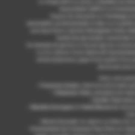
Le
15 juin 2013
se tenait à
Chatillon-en-Dio
l’
association GAPE
et la
Communa
Espace de
rencontre
et d’
échange
pri
associatifs
,
professionnels
et
élus
sur la
petite
une importance capitale
témoignant d’une réell
toutes les personnes concernée e
Un exemple de gestion et de partage de connaiss
a vu la création d’une
charte de fonctionn
enfance/jeunesse, gage d’une qualité d’accuei
sécurisant pour 
Ainsi, sont pass
–
Françoise Godart
, directrice de la halte-ga
–
Stéphanie Chaix
, présidente de l’
ass
–
Aurélie Charrasse
–
Blandine Desvignes
et
Giulia Meucia
de l’assoc
à Di
–
Gérard Szostak
1er adjoint au Maire de 
Communauté de Commune Pays Diois en charge 