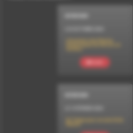
INTERVIEW
LE 8 OCTOBRE 2024
L’Inventaire des Plantes
Domestiques du Vercors et
du Diois
Ecouter
INTERVIEW
LE 14 FÉVRIER 2024
Du Temps pour soi avec Ecila
Beauté.