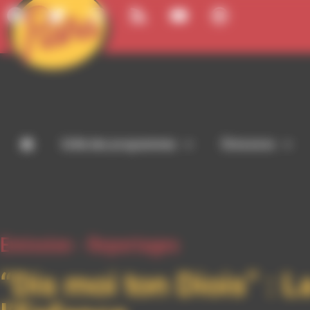
Panneau de gestion des cookies
Grille des programmes
Émissions
Emission -
Reportages
“Dis moi ton Diois” : 