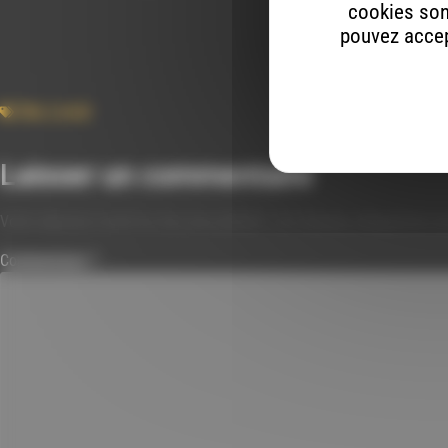
cookies son
pouvez accept
Die
,
Local
Laisser un commentaire
Votre adresse e-mail ne sera pas publiée.
Les champs obligatoires s
Commentaire
*