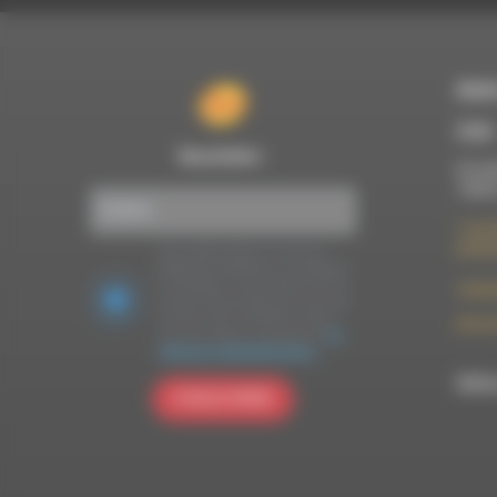
RDWA
À Die
Newsletter :
Du lun
10h00
7 rue F
26150 
Nous utilisons Brevo en tant que
plateforme marketing. En soumettant
ce formulaire, vous acceptez que les
contac
données personnelles que vous avez
fournies soient transférées à Brevo
09 52 
pour être traitées conformément
à la
politique de confidentialité de Brevo.
RDWA 
S'INSCRIRE