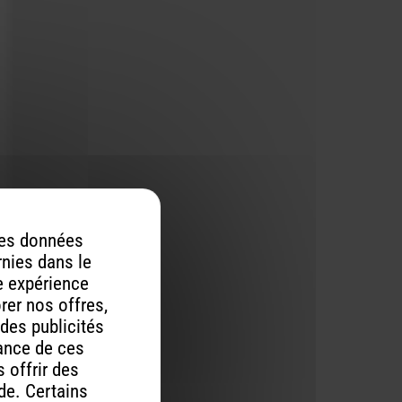
 des données
rnies dans le
re expérience
orer nos offres,
 des publicités
mance de ces
 offrir des
ude. Certains