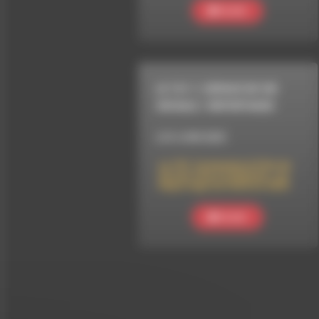
Ecouter
LE 101.7, ESPACE DE VIE
SOCIALE
/
REPORTAGES
LE 8 JUIN 2025
Le 101.7 présente la Fête du
Circuit Court à Charens : Le
Reportage de l’édition 2025
Ecouter