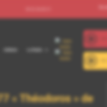
Se c
09 52 36 85 31
107
Siba - Fulores
Adhérer
La Radio
101
RDWA 101.7 - Décrochage RD
77 « Théodoros » de