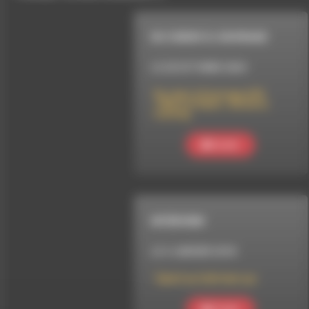
DU COEUR À L'OUVRAGE
LE 20 OCTOBRE 2024
Du cœur à l’ouvrage #35 :
« Mara et Dann » de Doris
Lessing
Ecouter
INTERVIEW
LE 4 JANVIER 2018
Tybolt au Café des Lys