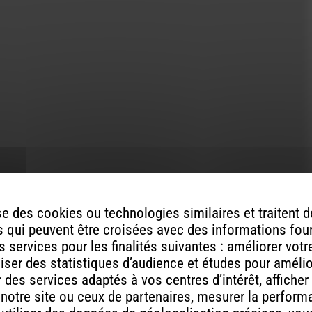
augmenter
ou
diminuer
le
volume.
e des cookies ou technologies similaires et traitent
 qui peuvent être croisées avec des informations fou
ont indiqués avec
*
 services pour les finalités suivantes : améliorer vot
aliser des statistiques d’audience et études pour améli
des services adaptés à vos centres d’intérêt, afficher
 notre site ou ceux de partenaires, mesurer la perfor