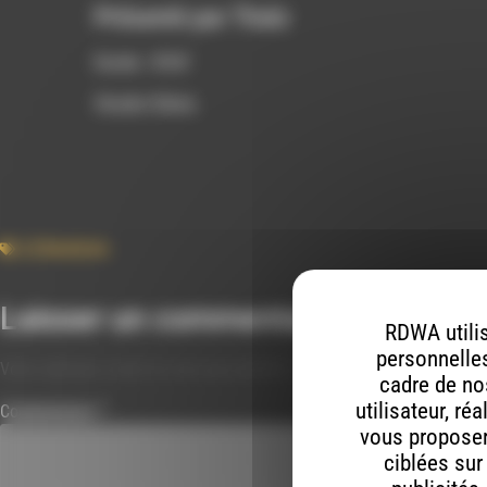
Présenté par Thaïs
Durée : 8’04’
Studio Rdwa
Litterature
Laisser un commentaire
RDWA utilis
personnelles
Votre adresse e-mail ne sera pas publiée.
Les champs obligatoires s
cadre de nos
utilisateur, ré
Commentaire
*
vous proposer 
ciblées sur