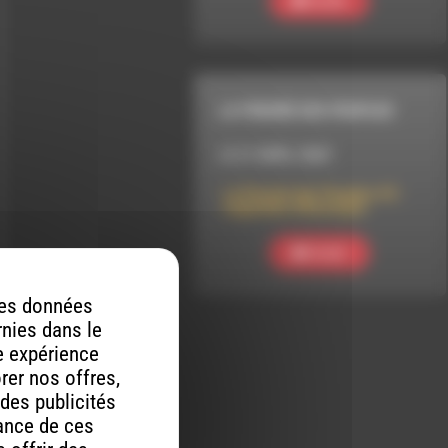
Ecouter
LA PENSÉE DES PEUPLES
LE 21 AVRIL 2020
La Pensée des Peuples #3 :
Légendes d’Auvergne
Ecouter
 des données
rnies dans le
re expérience
orer nos offres,
 des publicités
mance de ces