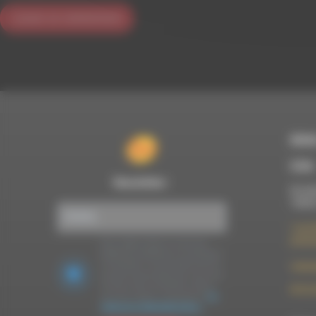
RDWA
À Die
Newsletter :
Du lun
10h00
7 rue F
26150 
Nous utilisons Brevo en tant que
plateforme marketing. En soumettant
ce formulaire, vous acceptez que les
contac
données personnelles que vous avez
fournies soient transférées à Brevo
09 52 
pour être traitées conformément
à la
politique de confidentialité de Brevo.