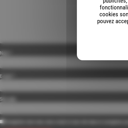
publicités
fonctionnali
cookies son
pouvez accept
Nom
*
E-mail
*
Site web
Enregistrer mon nom, mon e-mail et mon site dans le navigateur 