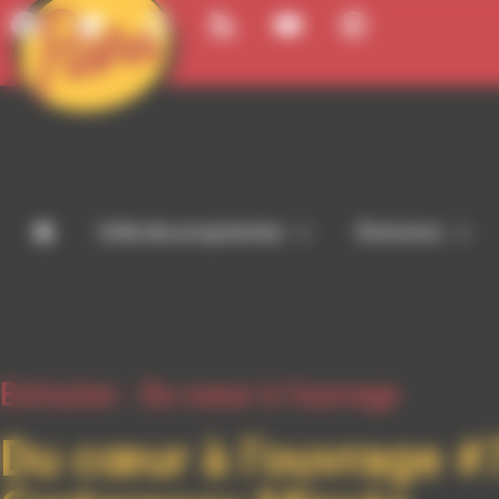
Panneau de gestion des cookies
Grille des programmes
Émissions
Emission -
Du coeur à l'ouvrage
Du cœur à l’ouvrage #