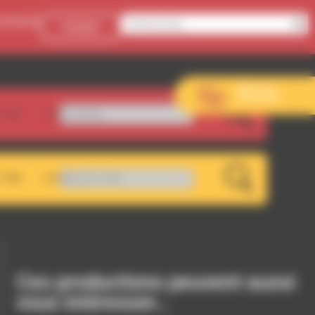
onnecter
Contact
Aller sur le
site de l’EVS
.5FM
ta do Samba
LIVE
.7FM
WA 107.5 FM
LIVE
Ces productions peuvent aussi
vous intéresser…