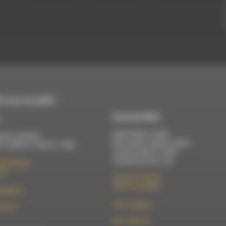
 vous accueille :
À Luc-en-Diois
Mardi 9h30 à 13h00
di au vendredi :
Mercredi de 14h00 à 18h30
 à 12h00 et 13h30 à 17h00
Jeudi de 9h30 à 17h30
Vendredi de 9h à 13h
élix Germain
Die
50 rue de la piscine
26310 Luc-en-Diois
t@rdwa.fr
le101.7@rdwa.fr
36 85 31
09 61 44 63 52