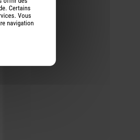
 offrir des
ude. Certains
rvices. Vous
tre navigation