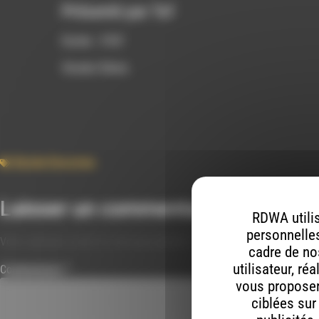
Présenté par Tof
Durée : 3’03’
Studio Rdwa
Bande Dessinee
Laisser un commentaire
RDWA utilis
personnelles
Votre adresse e-mail ne sera pas publiée.
Les champs obligatoires s
cadre de nos
utilisateur, ré
Commentaire
*
vous proposer 
ciblées sur