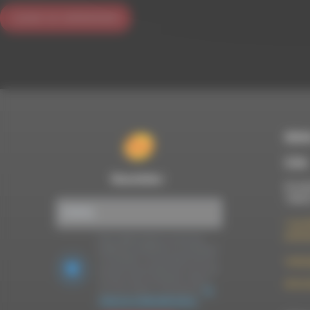
RDWA
À Die
Newsletter :
Du lun
10h00
7 rue F
26150 
Nous utilisons Brevo en tant que
plateforme marketing. En soumettant
ce formulaire, vous acceptez que les
contac
données personnelles que vous avez
fournies soient transférées à Brevo
09 52 
pour être traitées conformément
à la
politique de confidentialité de Brevo.