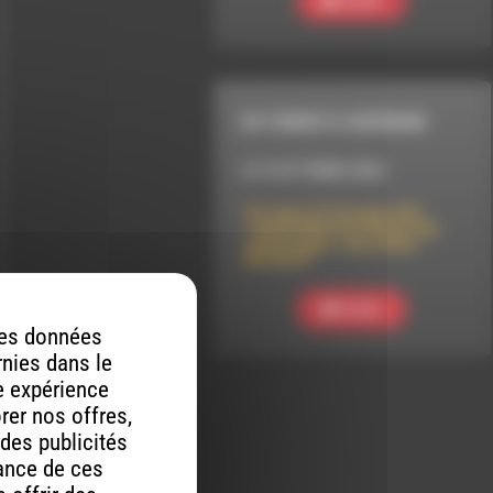
Ecouter
DU COEUR À L'OUVRAGE
LE 9 OCTOBRE 2024
Du cœur à l’ouvrage #32 :
« Anaïs Ninn sur la mer des
mensonges » de Léonie
Bischoff
Ecouter
 des données
rnies dans le
re expérience
orer nos offres,
 des publicités
mance de ces