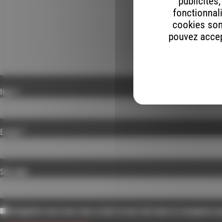
publicités
fonctionnali
cookies son
pouvez accept
Nom
*
E-mail
*
Site web
Enregistrer mon nom, mon e-mail et mon site dans le navigateur 