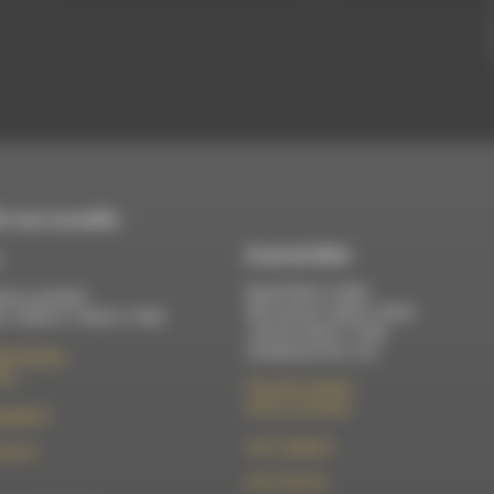
 vous accueille :
À Luc-en-Diois
Mardi 9h30 à 13h00
di au vendredi :
Mercredi de 14h00 à 18h30
 à 12h00 et 13h30 à 17h00
Jeudi de 9h30 à 17h30
Vendredi de 9h à 13h
élix Germain
Die
50 rue de la piscine
26310 Luc-en-Diois
t@rdwa.fr
le101.7@rdwa.fr
36 85 31
09 61 44 63 52