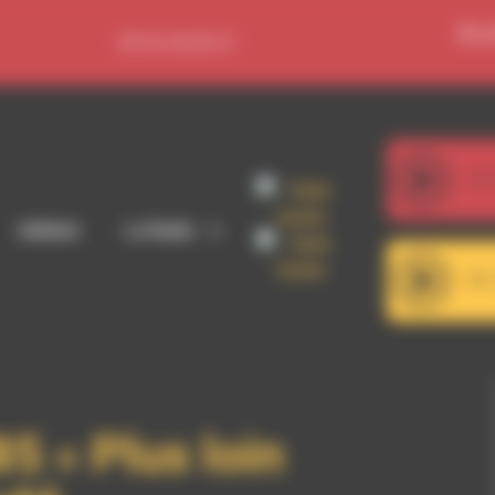
Se c
09 52 36 85 31
107
Adhérer
La Radio
101
5 « Plus loin