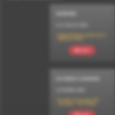
INTERVIEW
LE 3 JUILLET 2025
Fabien Rodhain auteur de La
vallée du vivant
Ecouter
DU COEUR À L'OUVRAGE
LE 30 AVRIL 2025
Du cœur à l’ouvrage #70 :
« Au loup ! » de Troub’s