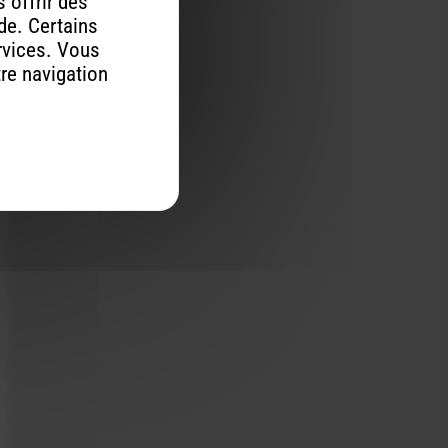
 offrir des
ude. Certains
rvices. Vous
tre navigation