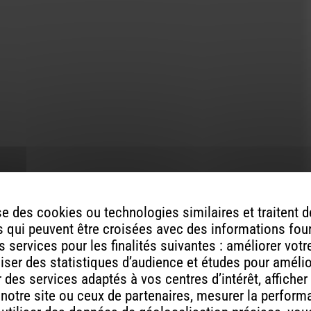
augmenter
ou
diminuer
le
volume.
e des cookies ou technologies similaires et traitent
 qui peuvent être croisées avec des informations fou
ont indiqués avec
*
 services pour les finalités suivantes : améliorer vot
aliser des statistiques d’audience et études pour améli
des services adaptés à vos centres d’intérêt, afficher
 notre site ou ceux de partenaires, mesurer la perfor