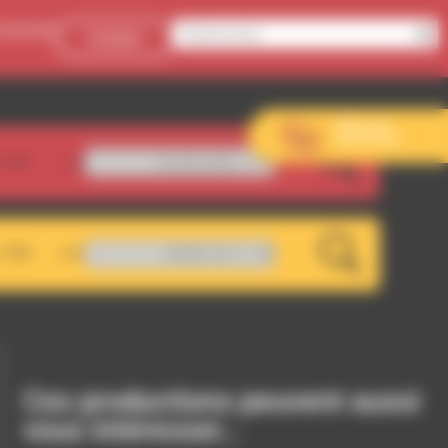
onnecter
Contact
Aller sur le
site de l’EVS
.5FM
Karaboudjan - Putain De Désert
LIVE
.7FM
RDWA 101.7 - RDWA 107.5
LIVE
Ces productions peuvent aussi
vous intéresser…