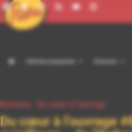
Panneau de gestion des cookies
Grille des programmes
Émissions
Emission -
Du coeur à l'ouvrage
Du cœur à l’ouvrage #8