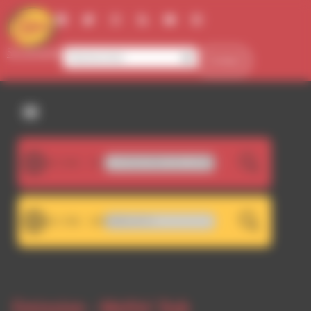
Panneau de gestion des cookies
Se connecter
Contact
107.5FM
RQUE À CALAIS, LA FRONTIÈRE DE LA HONTE
LIVE
101.7FM
RDWA 101.7 - RDWA 107.5
LIVE
Emission -
Meltin' Dub