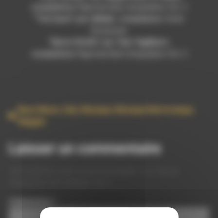
compilation
Paproota Dub Compilation Vol. 2
“The Dawn” par
Likhan’
, compilation
7even
Exclusives
“Martii WoWo” par
Tom Taplikort
,
compilation
Paproota Dub Compilation Vol. 2
Bass Music
,
Dub
,
Musique
,
Musique Electronique
,
Reggae
Laisser un commentaire
Votre adresse e-mail ne sera pas publiée.
Les champs
obligatoires sont indiqués avec
*
Commentaire
*