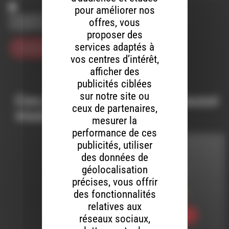
pour améliorer nos
Enregistrer mon nom, mon e-mail et mon site dans le
offres, vous
navigateur pour mon prochain commentaire.
proposer des
services adaptés à
vos centres d’intérêt,
afficher des
publicités ciblées
sur notre site ou
Ces productions peuvent aussi
ceux de partenaires,
vous intéresser…
mesurer la
performance de ces
publicités, utiliser
MELTIN' DUB
des données de
géolocalisation
LE 25 JUIN 2020
précises, vous offrir
des fonctionnalités
Meltin’ Dub (535)
relatives aux
Ecouter
réseaux sociaux,