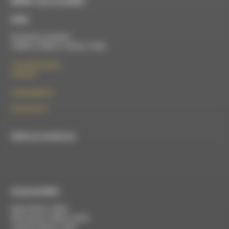
RDWA vous accueille :
À Die
Du lundi au vendredi :
10h00 à 12h00 et 13h30 à 17h00
7 rue Félix Germain
26150 Die
contact@rdwa.fr
09 52 36 85 31
RDWA est membre du
À Luc-en-Diois
Mardi 9h30 à 13h00
Mercredi de 14h00 à 18h30
Jeudi de 9h30 à 17h30