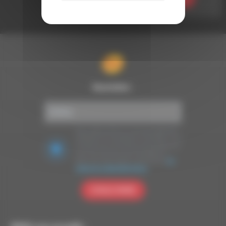
Newsletter :
Nous utilisons Brevo en tant que plateforme
marketing. En soumettant ce formulaire, vous
acceptez que les données personnelles que
vous avez fournies soient transférées à
Brevo pour être traitées conformément
à la
politique de confidentialité de Brevo.
S'INSCRIRE