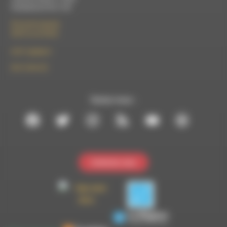
Vendredi de 9h à 13h
50 rue de la piscine
26310 Luc-en-Diois
le101.7@rdwa.fr
09 61 44 63 52
Suivez-nous :
Contactez-nous