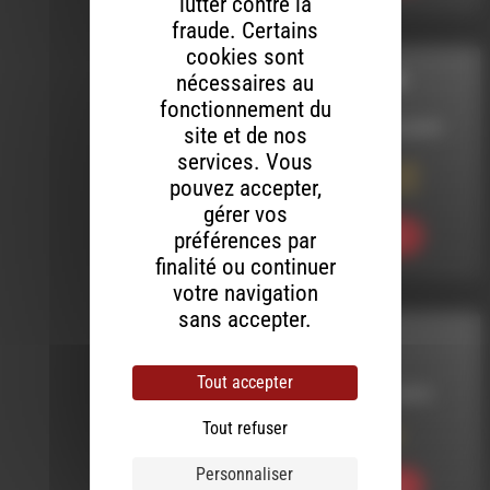
lutter contre la
fraude. Certains
cookies sont
nécessaires au
POWER STATION
fonctionnement du
LE 24 NOVEMBRE 2019
site et de nos
services. Vous
Power Station 140 :
pouvez accepter,
Closer To The Fire
gérer vos
préférences par
Ecouter
finalité ou continuer
votre navigation
sans accepter.
MELTIN' DUB
Tout accepter
LE 10 OCTOBRE 2013
Tout refuser
Meltin’ Dub (191)
Personnaliser
Ecouter