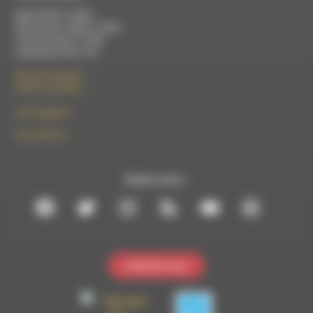
Mardi 9h30 à 13h00
Mercredi de 14h00 à 18h30
Jeudi de 9h30 à 17h30
Vendredi de 9h à 13h
50 rue de la piscine
26310 Luc-en-Diois
le101.7@rdwa.fr
09 61 44 63 52
Suivez-nous :
Contactez-nous