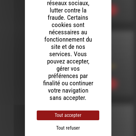
réseaux sociaux,
lutter contre la
Ecouter
fraude. Certains
cookies sont
nécessaires au
fonctionnement du
INTERVIEW
site et de nos
services. Vous
LE 7 AOÛT 2026
pouvez accepter,
Mots & Images par
gérer vos
Boulc etc
préférences par
finalité ou continuer
Ecouter
votre navigation
sans accepter.
MELTIN' DUB
Tout accepter
Tout refuser
LE 6 AOÛT 2026