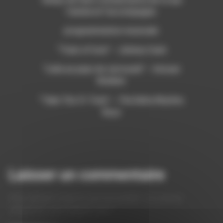
l’anime et l’accompagne.
programmation musicale:
“Train of love” – Johnny Cash
“Leila au pays du carrousel” – Anouar
Brahem
“Take The ‘A’ Train” – The Delta Rhythm
Boys
Laisser un commentaire
Votre adresse e-mail ne sera pas publiée.
Les champs
obligatoires sont indiqués avec
*