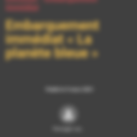
immédiat
Embarquement
immédiat « La
planète bleue »
Publié le 9 mars 2021
Partager sur…