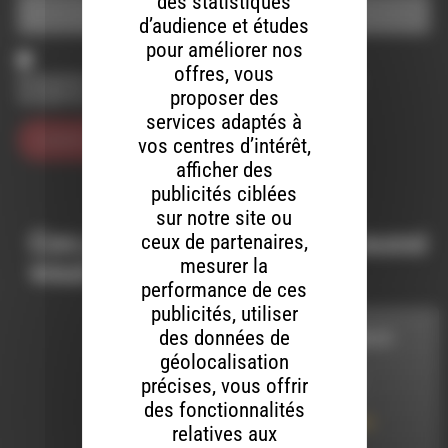
des statistiques
d’audience et études
pour améliorer nos
offres, vous
Enregistrer mon nom, mon e-mail et mon site dans le
proposer des
navigateur pour mon prochain commentaire.
services adaptés à
vos centres d’intérêt,
afficher des
publicités ciblées
sur notre site ou
Ces productions peuvent aussi
ceux de partenaires,
mesurer la
vous intéresser…
performance de ces
publicités, utiliser
des données de
CORDES SENSIBLES
géolocalisation
précises, vous offrir
LE 7 AOÛT 2026
des fonctionnalités
Cordes sensibles
relatives aux
N°113