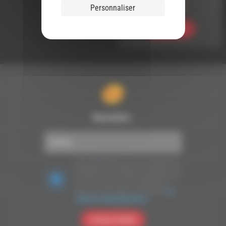
Meltin’ Dub (854)
Personnaliser
Ecouter
Newsletter :
Nous utilisons Brevo en tant que plateforme
marketing. En soumettant ce formulaire, vous
acceptez que les données personnelles que
vous avez fournies soient transférées à
Brevo pour être traitées conformément
à la
politique de confidentialité de Brevo.
S'INSCRIRE