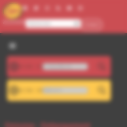
Panneau de gestion des cookies
Se connecter
Contact
107.5FM
ity Jet-Set Orchestra - Funky Make-Up
LIVE
101.7FM
RDWA 101.7 - RDWA 107.5
LIVE
Emission -
Embarquement