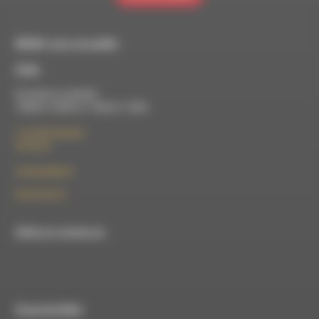
RDWA vous accueille :
À Die
Du lundi au vendredi :
10h00 à 12h00 et 13h30 à 17h00
7 rue Félix Germain
26150 Die
contact@rdwa.fr
09 52 36 85 31
RDWA est membre du
À Luc-en-Diois