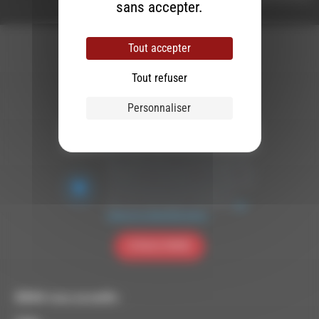
sans accepter.
Tout accepter
Tout refuser
Newsletter :
Personnaliser
Nous utilisons Brevo en tant que plateforme
marketing. En soumettant ce formulaire, vous
acceptez que les données personnelles que
vous avez fournies soient transférées à
Brevo pour être traitées conformément
à la
politique de confidentialité de Brevo.
S'INSCRIRE
RDWA vous accueille :