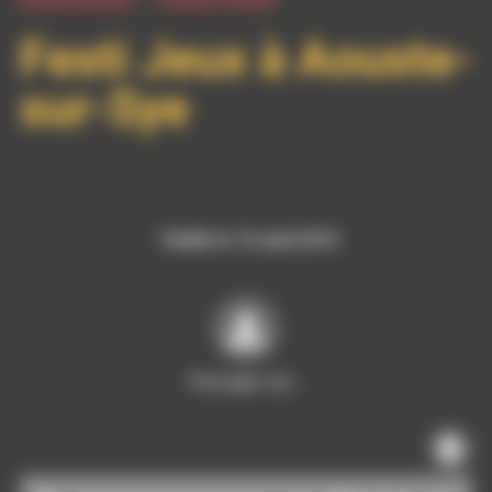
Festi Jeux à Aouste-
sur-Sye
Publié le 12 août 2019
Partager sur…
Lecteur