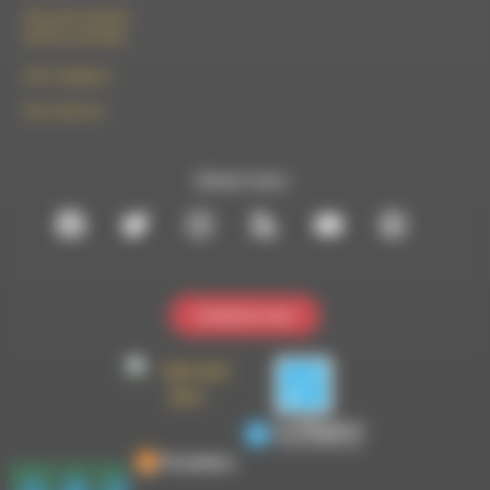
50 rue de la piscine
26310 Luc-en-Diois
le101.7@rdwa.fr
09 61 44 63 52
Suivez-nous :
Contactez-nous