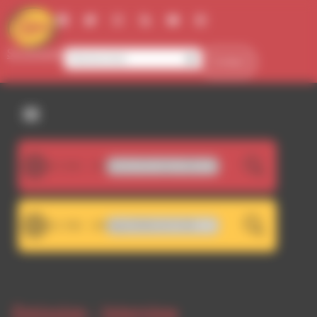
Panneau de gestion des cookies
Se connecter
Contact
107.5FM
h : Magnificat en Ré majeur BWV 243 (Magnificat anima mea)
LIVE
101.7FM
WA 101.7 - Décrochage RDWA 107.5 FM
LIVE
Emission -
Interview