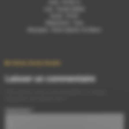
Date : 09.08.19
Lieu : Studio RDWA
Durée : 35’55”
Réalisation : Yves
Musiques : Peter Gabriel / En Minor
Culture
,
Social
,
Societe
Laisser un commentaire
Votre adresse e-mail ne sera pas publiée.
Les champs
obligatoires sont indiqués avec
*
Commentaire
*