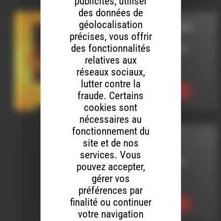
publicités, utiliser
des données de
géolocalisation
NOTRE MOT À DIRE
précises, vous offrir
des fonctionnalités
LE 25 FÉVRIER 2021
relatives aux
Le sexisme
réseaux sociaux,
lutter contre la
Ecouter
fraude. Certains
cookies sont
nécessaires au
fonctionnement du
HHPQ
site et de nos
services. Vous
LE 4 FÉVRIER 2022
pouvez accepter,
gérer vos
HHPQ S08 E17
préférences par
finalité ou continuer
Ecouter
votre navigation