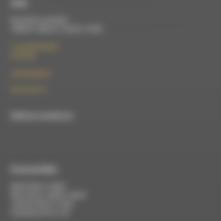
À Die
Du lundi au vendredi :
10h00 à 12h00 et 13h30 à 17h00
7 rue Félix Germain
26150 Die
contact@rdwa.fr
09 52 36 85 31
RDWA est membre du
À Luc-en-Diois
Mardi 9h30 à 13h00
Mercredi de 14h00 à 18h30
Jeudi de 9h30 à 17h30
Vendredi de 9h à 13h