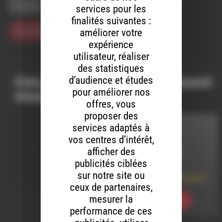
Enregistrer mon nom, mon e-mail et mon site dans le
services pour les
navigateur pour mon prochain commentaire.
finalités suivantes :
améliorer votre
expérience
utilisateur, réaliser
des statistiques
Ces productions peuvent aussi
d’audience et études
pour améliorer nos
vous intéresser…
offres, vous
proposer des
services adaptés à
INTERVIEW
vos centres d’intérêt,
afficher des
LE 30 AVRIL 2022
publicités ciblées
La Coopérative
sur notre site ou
Citoyenne Saillansonne
ceux de partenaires,
mesurer la
Ecouter
performance de ces