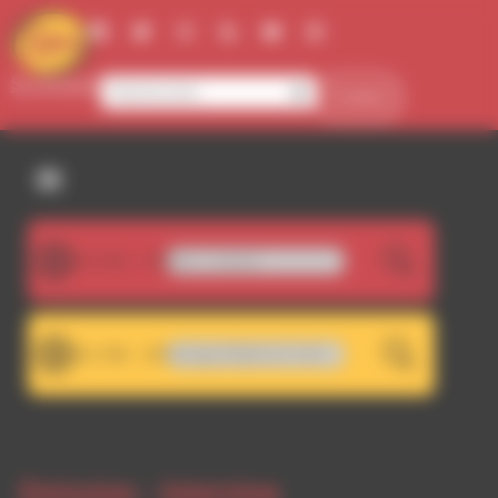
Panneau de gestion des cookies
Se connecter
Contact
107.5FM
Kutiman - Losing It
LIVE
101.7FM
RDWA 101.7 - Décrochage RDWA 107.5 FM
LIVE
Emission -
Interview