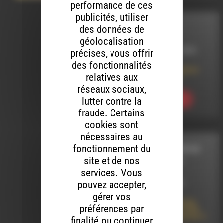
performance de ces
publicités, utiliser
des données de
INTERVIEW
géolocalisation
LE 12 OCTOBRE 2022
précises, vous offrir
des fonctionnalités
L’Accorderie du Diois
relatives aux
fête ses dix ans
réseaux sociaux,
lutter contre la
Ecouter
fraude. Certains
cookies sont
nécessaires au
fonctionnement du
A LA RECHERCHE DU
site et de nos
GROOVE PERDU
services. Vous
pouvez accepter,
LE 31 MARS 2025
gérer vos
A LA RECHERCHE DU
préférences par
GROOVE PERDU (474)
Histoires de Quartier 4
finalité ou continuer