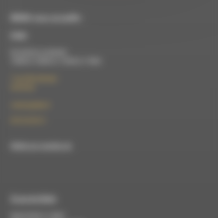
RDWA vous accueille :
À Die
Du lundi au vendredi :
10h00 à 12h00 et 13h30 à 17h00
7 rue Félix Germain
26150 Die
contact@rdwa.fr
09 52 36 85 31
RDWA est membre du
À Luc-en-Diois
Mardi 9h30 à 13h00