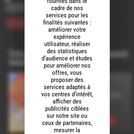
fournies dans le
Enregistrer mon nom, mon e-mail et mon site dans le
cadre de nos
navigateur pour mon prochain commentaire.
services pour les
finalités suivantes :
améliorer votre
expérience
utilisateur, réaliser
des statistiques
Ces productions peuvent aussi
d’audience et études
vous intéresser…
pour améliorer nos
offres, vous
proposer des
INTERVIEW
services adaptés à
vos centres d’intérêt,
LE 22 NOVEMBRE 2023
afficher des
Fête du jeu #11
publicités ciblées
sur notre site ou
Ecouter
ceux de partenaires,
mesurer la