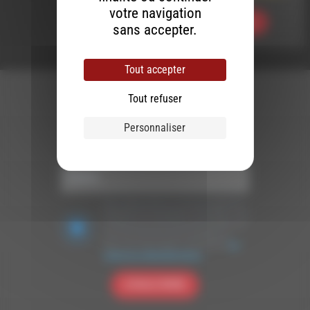
votre navigation
Ecouter
sans accepter.
Tout accepter
Tout refuser
Personnaliser
Newsletter :
Nous utilisons Brevo en tant que plateforme
marketing. En soumettant ce formulaire, vous
acceptez que les données personnelles que
vous avez fournies soient transférées à
Brevo pour être traitées conformément
à la
politique de confidentialité de Brevo.
S'INSCRIRE