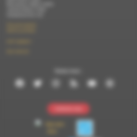
Mercredi de 14h00 à 18h30
Jeudi de 9h30 à 17h30
Vendredi de 9h à 13h
50 rue de la piscine
26310 Luc-en-Diois
le101.7@rdwa.fr
09 61 44 63 52
Suivez-nous :
Contactez-nous