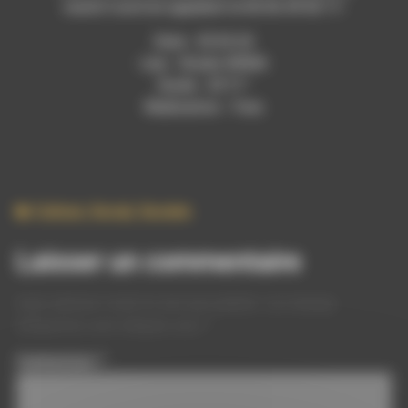
mardi 5 avril en appelant le 06 06 49 83 17.
Date : 29.03.22
Lieu : Studio RDWA
Durée : 33’11’’
Réalisation : Yves
Culture
,
Social
,
Societe
Laisser un commentaire
Votre adresse e-mail ne sera pas publiée.
Les champs
obligatoires sont indiqués avec
*
Commentaire
*