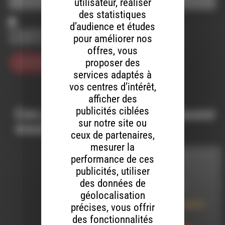
utilisateur, réaliser
des statistiques
d’audience et études
Enregistrer mon nom, mon e-mail et mon site dans le
pour améliorer nos
navigateur pour mon prochain commentaire.
offres, vous
proposer des
services adaptés à
vos centres d’intérêt,
afficher des
publicités ciblées
Ces productions peuvent aussi
sur notre site ou
vous intéresser…
ceux de partenaires,
mesurer la
performance de ces
INTERVIEW
publicités, utiliser
des données de
LE 14 JUIN 2025
géolocalisation
La poésie de Elisabeth
précises, vous offrir
Chabuel
des fonctionnalités