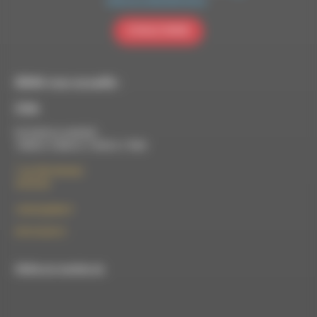
politique de confidentialité de Brevo.
S'INSCRIRE
RDWA vous accueille :
À Die
Du lundi au vendredi :
10h00 à 12h00 et 13h30 à 17h00
7 rue Félix Germain
26150 Die
contact@rdwa.fr
09 52 36 85 31
RDWA est membre du