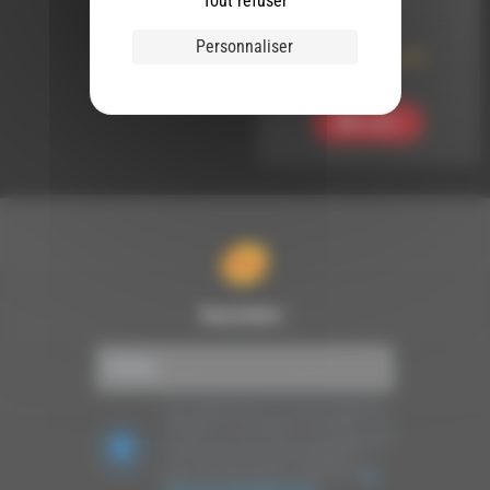
Tout refuser
Le mouvement
Personnaliser
associatif et les 13
engagements
Ecouter
Newsletter :
Nous utilisons Brevo en tant que plateforme
marketing. En soumettant ce formulaire, vous
acceptez que les données personnelles que
vous avez fournies soient transférées à
Brevo pour être traitées conformément
à la