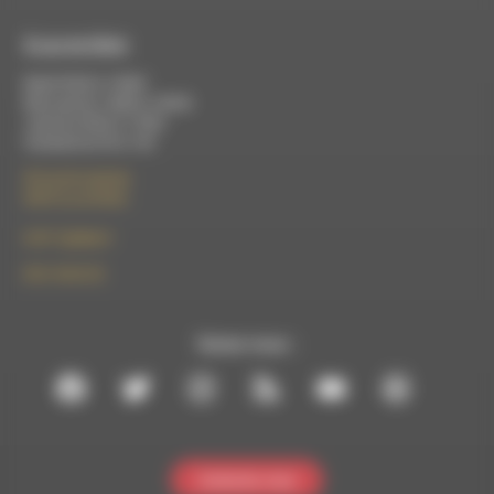
À Luc-en-Diois
Mardi 9h30 à 13h00
Mercredi de 14h00 à 18h30
Jeudi de 9h30 à 17h30
Vendredi de 9h à 13h
50 rue de la piscine
26310 Luc-en-Diois
le101.7@rdwa.fr
09 61 44 63 52
Suivez-nous :
Contactez-nous