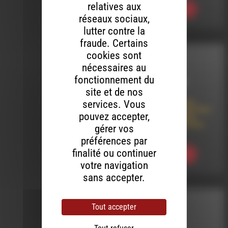
relatives aux
Ecouter
réseaux sociaux,
lutter contre la
fraude. Certains
cookies sont
ARTYSHOW
nécessaires au
fonctionnement du
LE 18 AVRIL 2025
site et de nos
services. Vous
ARTySHOW #65 De
l’engagement dans l’Art
pouvez accepter,
| Au clair de Belune
[Barnave aux Artistes
gérer vos
2025.]
préférences par
finalité ou continuer
Ecouter
votre navigation
sans accepter.
INTERVIEW
Tout accepter
LE 2 MARS 2022