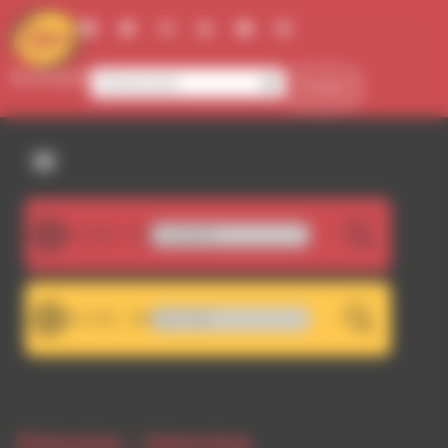
Panneau de gestion des cookies
Se connecter
Contact
107.5FM
l - Metaclassique_386_Sangloter
LIVE
101.7FM
- Décrochage RDWA 107.5 FM
LIVE
Emission -
Interview