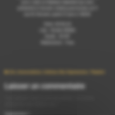
pour créer
Le Vautour manchot
qui sera
présenté à l’ancien cinéma paroissial, au 9
rue St Vincent, jeudi 27 juin à 18h30.
Date: 20.06.24
Lieu : Studio RDWA
Durée : 43’49”
Réalisation : Yves
Art
,
Association
,
Culture
,
Die
,
Expression
,
Theatre
Laisser un commentaire
Votre adresse e-mail ne sera pas publiée.
Les champs
obligatoires sont indiqués avec
*
Commentaire
*