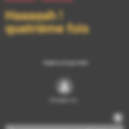
Haaaaah !
quatrième fois
Publié le 22 juin 2024
Partager sur…
Lecteur